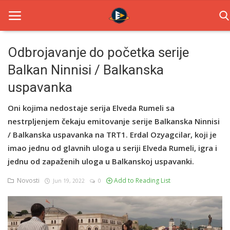
Odbrojavanje do početka serije
Balkan Ninnisi / Balkanska
Home
uspavanka
Novosti
Oni kojima nedostaje serija Elveda Rumeli sa
TV Serije
nestrpljenjem čekaju emitovanje serije Balkanska Ninnisi
/ Balkanska uspavanka na TRT1. Erdal Ozyagcilar, koji je
Filmovi
imao jednu od glavnih uloga u seriji Elveda Rumeli, igra i
Glumci
jednu od zapaženih uloga u Balkanskoj uspavanki.
Novosti
Add to Reading List
Jun 19, 2022
0
Contact
Login
Register