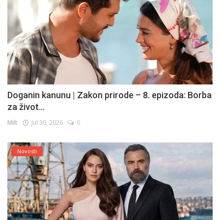
Doganin kanunu | Zakon prirode – 8. epizoda: Borba
za život...
Milt
Jul 30, 2026
0
Novosti