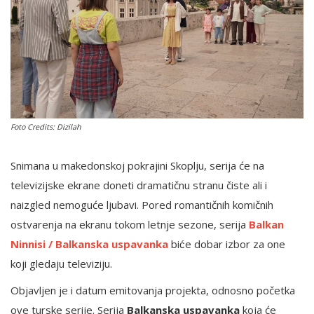
English
Foto Credits: Dizilah
Snimana u makedonskoj pokrajini Skoplju, serija će na
televizijske ekrane doneti dramatičnu stranu čiste ali i
naizgled nemoguće ljubavi. Pored romantičnih komičnih
ostvarenja na ekranu tokom letnje sezone, serija
Balkan
Ninnisi / Balkanska uspavanka
biće dobar izbor za one
koji gledaju televiziju.
Objavljen je i datum emitovanja projekta, odnosno početka
ove turske serije. Serija
Balkanska uspavanka
koja će