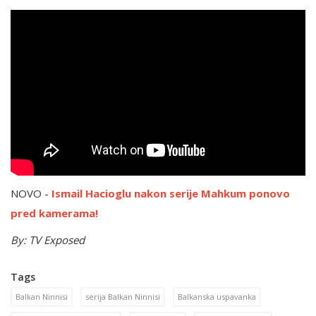
NOVO -
Ismail Hacioglu nakon serije Mahkum ponovo
pred kamerama!
By: TV Exposed
Tags
Balkan Ninnisi
serija Balkan Ninnisi
Balkanska uspavanka