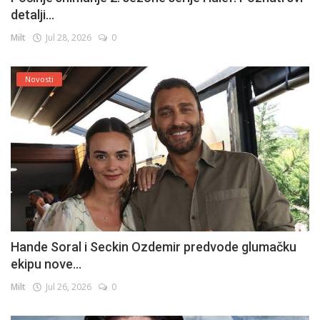
detalji...
Milt
Jul 28, 2026
0
Novosti
Hande Soral i Seckin Ozdemir predvode glumačku
ekipu nove...
Milt
Jul 26, 2026
0