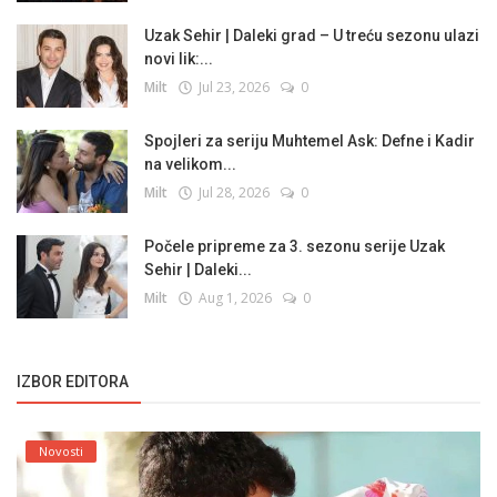
Uzak Sehir | Daleki grad – U treću sezonu ulazi
novi lik:...
Milt
Jul 23, 2026
0
Spojleri za seriju Muhtemel Ask: Defne i Kadir
na velikom...
Milt
Jul 28, 2026
0
Počele pripreme za 3. sezonu serije Uzak
Sehir | Daleki...
Milt
Aug 1, 2026
0
IZBOR EDITORA
Novosti