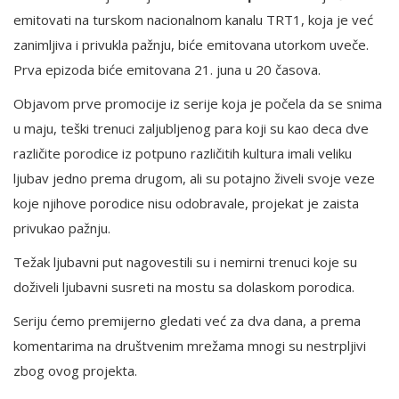
emitovati na turskom nacionalnom kanalu TRT1, koja je već
zanimljiva i privukla pažnju, biće emitovana utorkom uveče.
Prva epizoda biće emitovana 21. juna u 20 časova.
Objavom prve promocije iz serije koja je počela da se snima
u maju, teški trenuci zaljubljenog para koji su kao deca dve
različite porodice iz potpuno različitih kultura imali veliku
ljubav jedno prema drugom, ali su potajno živeli svoje veze
koje njihove porodice nisu odobravale, projekat je zaista
privukao pažnju.
Težak ljubavni put nagovestili su i nemirni trenuci koje su
doživeli ljubavni susreti na mostu sa dolaskom porodica.
Seriju ćemo premijerno gledati već za dva dana, a prema
komentarima na društvenim mrežama mnogi su nestrpljivi
zbog ovog projekta.