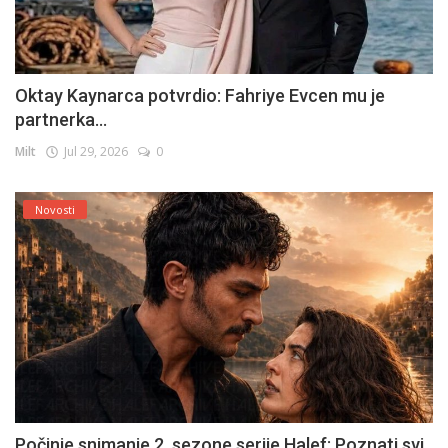
Oktay Kaynarca potvrdio: Fahriye Evcen mu je
partnerka...
Milt
Jul 29, 2026
0
Novosti
Počinje snimanje 2. sezone serije Halef: Poznati svi