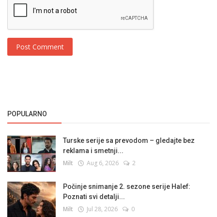
Post Comment
POPULARNO
Turske serije sa prevodom – gledajte bez
reklama i smetnji...
Milt
Aug 6, 2026
2
Počinje snimanje 2. sezone serije Halef:
Poznati svi detalji...
Milt
Jul 28, 2026
0