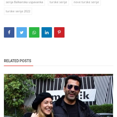
serija Balkanska uspavanka
turske serije
nove turske serije
turske serije 2022
RELATED POSTS