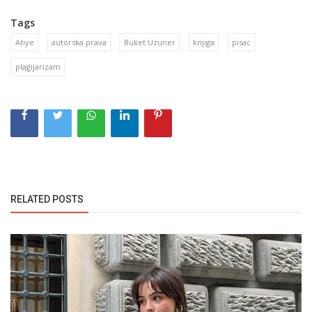
Tags
Atiye
autorska prava
Buket Uzuner
knjiga
pisac
plagijarizam
RELATED POSTS