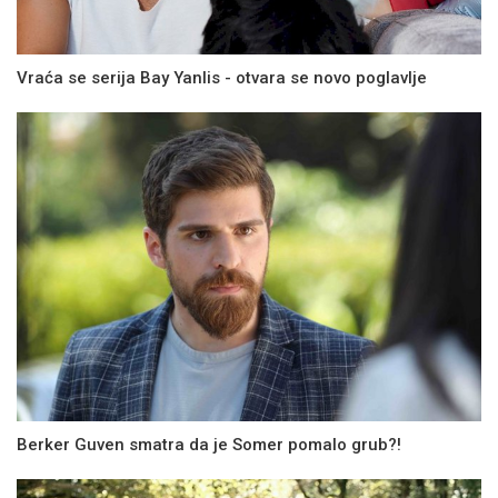
Vraća se serija Bay Yanlis - otvara se novo poglavlje
Berker Guven smatra da je Somer pomalo grub?!