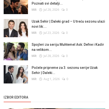
Poznati svi detalji...
Milt
Jul 28, 2026
0
Uzak Sehir | Daleki grad – U treću sezonu ulazi
novi lik:...
Milt
Jul 23, 2026
0
Spojleri za seriju Muhtemel Ask: Defne i Kadir
na velikom...
Milt
Jul 28, 2026
0
Počele pripreme za 3. sezonu serije Uzak
Sehir | Daleki...
Milt
Aug 1, 2026
0
IZBOR EDITORA