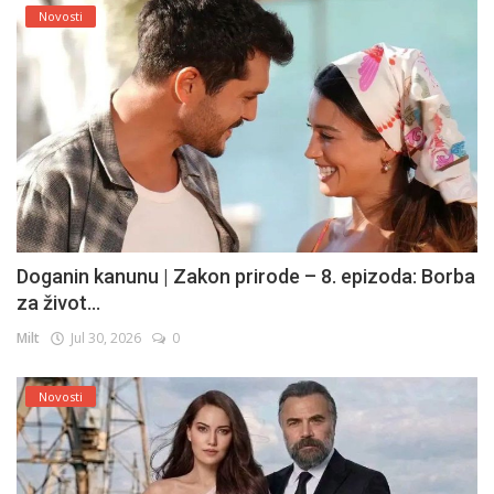
Novosti
Doganin kanunu | Zakon prirode – 8. epizoda: Borba
za život...
Milt
Jul 30, 2026
0
Novosti