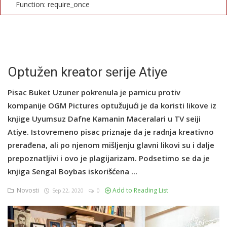
Function: require_once
English
Optužen kreator serije Atiye
Pisac Buket Uzuner pokrenula je parnicu protiv
kompanije OGM Pictures optužujući je da koristi likove iz
knjige Uyumsuz Dafne Kamanin Maceralari u TV seiji
Atiye. Istovremeno pisac priznaje da je radnja kreativno
prerađena, ali po njenom mišljenju glavni likovi su i dalje
prepoznatljivi i ovo je plagijarizam. Podsetimo se da je
knjiga Sengal Boybas iskorišćena ...
Novosti
Add to Reading List
Sep 22, 2020
0