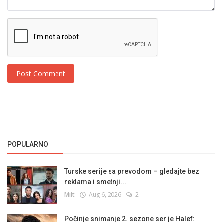
Post Comment
POPULARNO
Turske serije sa prevodom – gledajte bez
reklama i smetnji...
Milt
Aug 6, 2026
2
Počinje snimanje 2. sezone serije Halef: