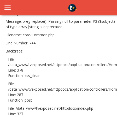
A PHP Error was encountered
Severity: 8192
Message: preg_replace(): Passing null to parameter #3 ($subject)
of type array|string is deprecated
Filename: core/Common.php
Home
Line Number: 744
Novosti
Backtrace:
TV Serije
File:
/data_www/tvexposed.net/httpdocs/application/controllers/Hom
Line: 378
Filmovi
Function: xss_clean
Glumci
File:
/data_www/tvexposed.net/httpdocs/application/controllers/Hom
Contact
Line: 287
Function: post
Login
File: /data_www/tvexposed.net/httpdocs/index.php
Line: 327
Register