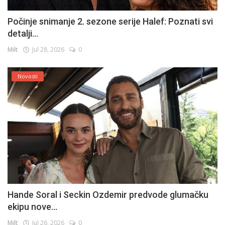
Počinje snimanje 2. sezone serije Halef: Poznati svi
detalji...
Milt
Jul 28, 2026
0
Novosti
Hande Soral i Seckin Ozdemir predvode glumačku
ekipu nove...
Milt
Jul 26, 2026
0