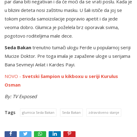
par dana biti negativan i da će moći da se vrati poslu. Kada je
u blizini deteta nosi zaštitnu masku. U šali ističe da joj se
tokom perioda samoizolacije popravio apetit i da jede
veoma dobro. Glumica je poželela brz oporavak svima,
pogotovo roditeljima male dece.
Seda Bakan
trenutno tumači ulogu Ferde u popularnoj seriji
Mucize Doktor. Pre toga imala je zapažene uloge u serijama
Bana Sevmeyi Anlat i Kardes Payi.
NOVO -
Svetski šampion u kikboxu u seriji Kurulus
Osman
By: TV Exposed
Tags
glumica Seda Bakan
Seda Bakan
zdravstveno stanje