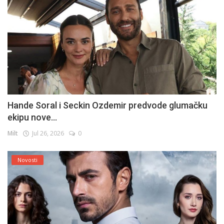
Hande Soral i Seckin Ozdemir predvode glumačku
ekipu nove...
Milt
Jul 26, 2026
0
Novosti