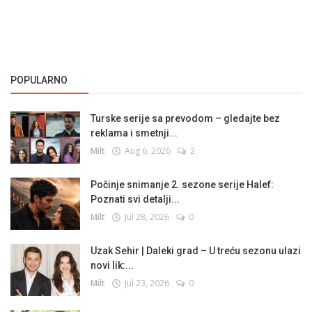
POPULARNO
Turske serije sa prevodom – gledajte bez
reklama i smetnji...
Milt
Aug 6, 2026
2
Počinje snimanje 2. sezone serije Halef:
Poznati svi detalji...
Milt
Jul 28, 2026
0
Uzak Sehir | Daleki grad – U treću sezonu ulazi
novi lik:...
Milt
Jul 23, 2026
0