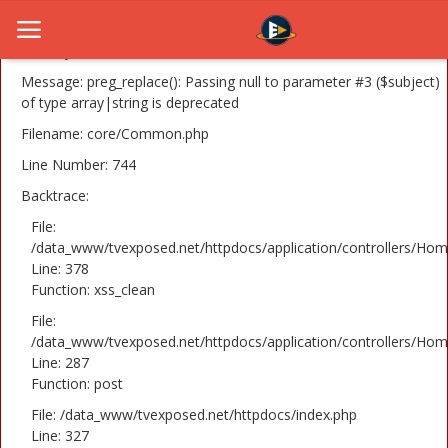
A PHP Error was encountered
Severity: 8192
Message: preg_replace(): Passing null to parameter #3 ($subject)
of type array|string is deprecated
Filename: core/Common.php
Home
Line Number: 744
Novosti
Backtrace:
TV Serije
File:
/data_www/tvexposed.net/httpdocs/application/controllers/Hom
Line: 378
Filmovi
Function: xss_clean
Glumci
File:
/data_www/tvexposed.net/httpdocs/application/controllers/Hom
Contact
Line: 287
Function: post
Login
File: /data_www/tvexposed.net/httpdocs/index.php
Line: 327
Register