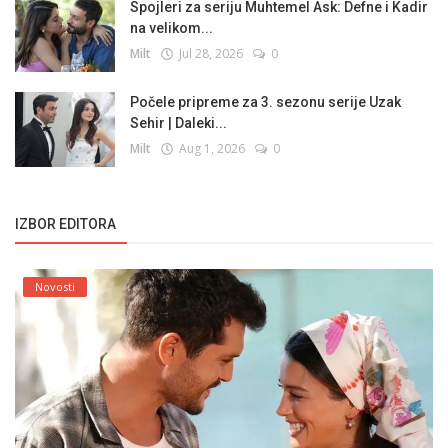
Spojleri za seriju Muhtemel Ask: Defne i Kadir
na velikom...
Milt
Jul 28, 2026
0
Počele pripreme za 3. sezonu serije Uzak
Sehir | Daleki...
Milt
Aug 1, 2026
0
IZBOR EDITORA
Novosti