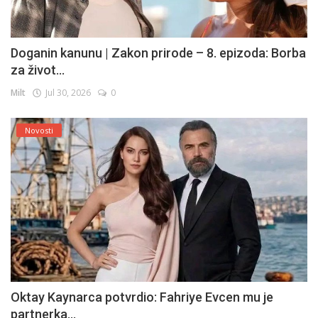
Doganin kanunu | Zakon prirode – 8. epizoda: Borba
za život...
Milt
Jul 30, 2026
0
Novosti
Oktay Kaynarca potvrdio: Fahriye Evcen mu je
partnerka...