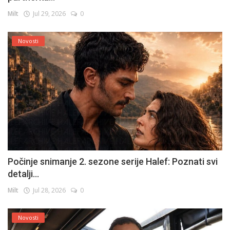
Milt
Jul 29, 2026
0
Novosti
Počinje snimanje 2. sezone serije Halef: Poznati svi
detalji...
Milt
Jul 28, 2026
0
Novosti