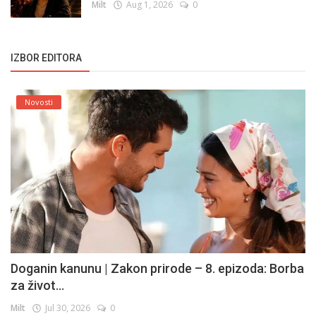
Milt
Aug 1, 2026
0
IZBOR EDITORA
Novosti
Doganin kanunu | Zakon prirode – 8. epizoda: Borba
za život...
Milt
Jul 30, 2026
0