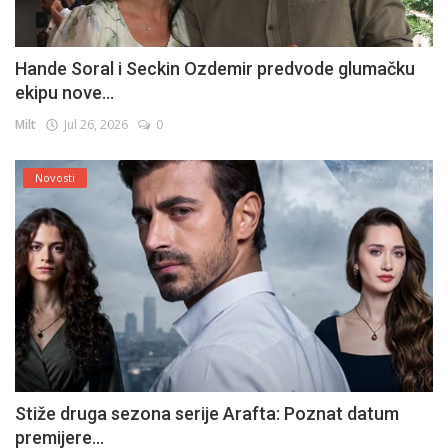
Hande Soral i Seckin Ozdemir predvode glumačku
ekipu nove...
Milt
Jul 26, 2026
0
Novosti
Stiže druga sezona serije Arafta: Poznat datum
premijere...