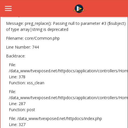
A PHP Error was encountered
Severity: 8192
Message: preg_replace(): Passing null to parameter #3 ($subject)
of type array|string is deprecated
Filename: core/Common.php
Home
Line Number: 744
Novosti
Backtrace:
TV Serije
File:
/data_www/tvexposed.net/httpdocs/application/controllers/Hom
Line: 378
Filmovi
Function: xss_clean
Glumci
File:
/data_www/tvexposed.net/httpdocs/application/controllers/Hom
Contact
Line: 287
Function: post
Login
File: /data_www/tvexposed.net/httpdocs/index.php
Line: 327
Register