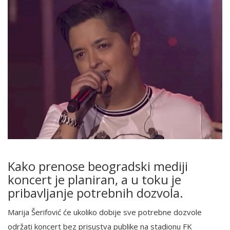
Kako prenose beogradski mediji
koncert je planiran, a u toku je
pribavljanje potrebnih dozvola.
Marija Šerifović će ukoliko dobije sve potrebne dozvole
održati koncert bez prisustva publike na stadionu FK