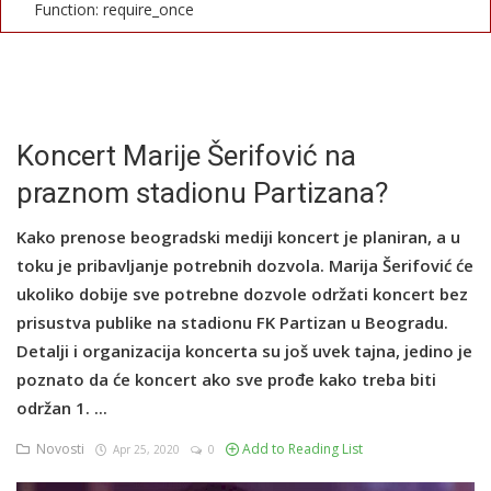
Function: require_once
English
Koncert Marije Šerifović na
praznom stadionu Partizana?
Kako prenose beogradski mediji koncert je planiran, a u
toku je pribavljanje potrebnih dozvola. Marija Šerifović će
ukoliko dobije sve potrebne dozvole održati koncert bez
prisustva publike na stadionu FK Partizan u Beogradu.
Detalji i organizacija koncerta su još uvek tajna, jedino je
poznato da će koncert ako sve prođe kako treba biti
održan 1. ...
Novosti
Add to Reading List
Apr 25, 2020
0