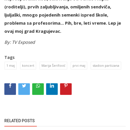
(roditelji), prvih zaljubljivanja, omiljenih sendviča,
ljuljaški, mnogo pojedenih semenki ispred škole,
problema sa profesorima... Pih, bre, leti vreme. Lep je
ovaj moj grad Kragujevac.
By: TV Exposed
Tags
1 maj
koncert
Marija Šerifović
prvi maj
stadion partizana
RELATED POSTS