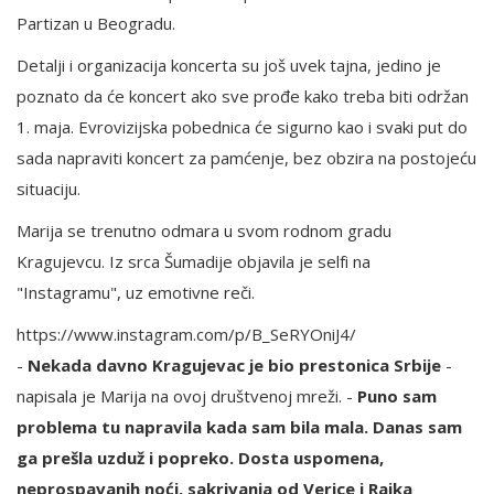
Partizan u Beogradu.
Detalji i organizacija koncerta su još uvek tajna, jedino je
poznato da će koncert ako sve prođe kako treba biti održan
1. maja. Evrovizijska pobednica će sigurno kao i svaki put do
sada napraviti koncert za pamćenje, bez obzira na postojeću
situaciju.
Marija se trenutno odmara u svom rodnom gradu
Kragujevcu. Iz srca Šumadije objavila je selfi na
"Instagramu", uz emotivne reči.
https://www.instagram.com/p/B_SeRYOniJ4/
-
Nekada davno Kragujevac je bio prestonica Srbije
-
napisala je Marija na ovoj društvenoj mreži. -
Puno sam
problema tu napravila kada sam bila mala. Danas sam
ga prešla uzduž i popreko. Dosta uspomena,
neprospavanih noći, sakrivanja od Verice i Rajka