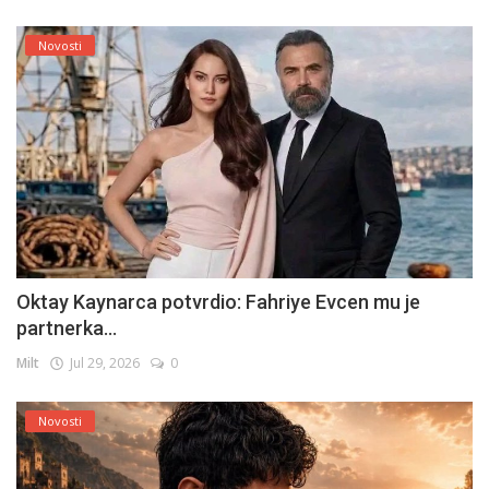
Novosti
Oktay Kaynarca potvrdio: Fahriye Evcen mu je
partnerka...
Milt
Jul 29, 2026
0
Novosti