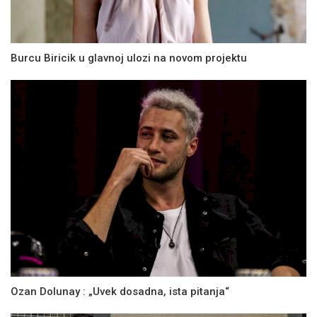
Burcu Biricik u glavnoj ulozi na novom projektu
Ozan Dolunay : „Uvek dosadna, ista pitanja“