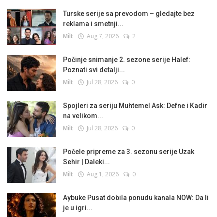
Turske serije sa prevodom – gledajte bez
reklama i smetnji...
Milt
Aug 7, 2026
2
Počinje snimanje 2. sezone serije Halef:
Poznati svi detalji...
Milt
Jul 28, 2026
0
Spojleri za seriju Muhtemel Ask: Defne i Kadir
na velikom...
Milt
Jul 28, 2026
0
Počele pripreme za 3. sezonu serije Uzak
Sehir | Daleki...
Milt
Aug 1, 2026
0
Aybuke Pusat dobila ponudu kanala NOW: Da li
je u igri...