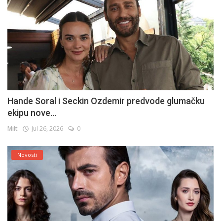
Hande Soral i Seckin Ozdemir predvode glumačku
ekipu nove...
Milt
Jul 26, 2026
0
Novosti