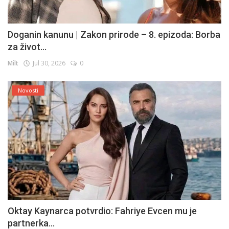
Doganin kanunu | Zakon prirode – 8. epizoda: Borba
za život...
Milt
Jul 30, 2026
0
Novosti
Oktay Kaynarca potvrdio: Fahriye Evcen mu je
partnerka...