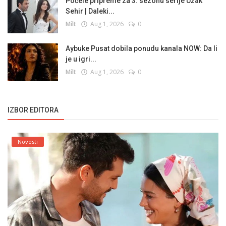
Počele pripreme za 3. sezonu serije Uzak
Sehir | Daleki...
Milt
Aug 1, 2026
0
Aybuke Pusat dobila ponudu kanala NOW: Da li
je u igri...
Milt
Aug 1, 2026
0
IZBOR EDITORA
Novosti