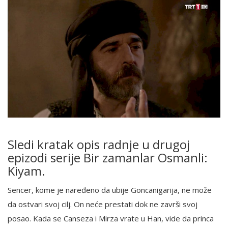
Sledi kratak opis radnje u drugoj
epizodi serije Bir zamanlar Osmanli:
Kiyam.
Sencer, kome je naređeno da ubije Goncanigarija, ne može
da ostvari svoj cilj. On neće prestati dok ne završi svoj
posao. Kada se Canseza i Mirza vrate u Han, vide da princa