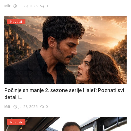
Milt
Jul 29, 2026
0
Novosti
Počinje snimanje 2. sezone serije Halef: Poznati svi
detalji...
Milt
Jul 28, 2026
0
Novosti