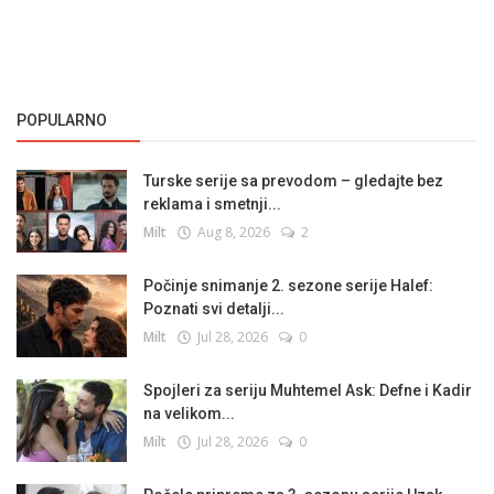
POPULARNO
Turske serije sa prevodom – gledajte bez
reklama i smetnji...
Milt
Aug 8, 2026
2
Počinje snimanje 2. sezone serije Halef:
Poznati svi detalji...
Milt
Jul 28, 2026
0
Spojleri za seriju Muhtemel Ask: Defne i Kadir
na velikom...
Milt
Jul 28, 2026
0