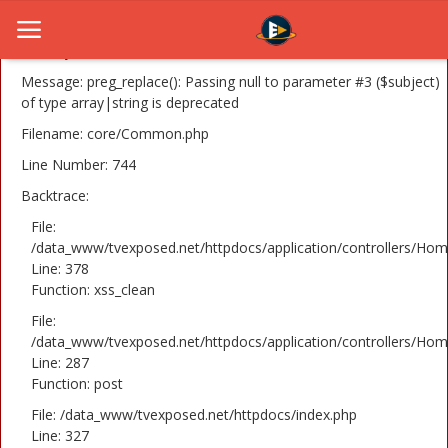
A PHP Error was encountered
Severity: 8192
Message: preg_replace(): Passing null to parameter #3 ($subject)
of type array|string is deprecated
Filename: core/Common.php
Home
Line Number: 744
Novosti
Backtrace:
TV Serije
File:
/data_www/tvexposed.net/httpdocs/application/controllers/Hom
Line: 378
Filmovi
Function: xss_clean
Glumci
File:
/data_www/tvexposed.net/httpdocs/application/controllers/Hom
Contact
Line: 287
Function: post
Login
File: /data_www/tvexposed.net/httpdocs/index.php
Line: 327
Register