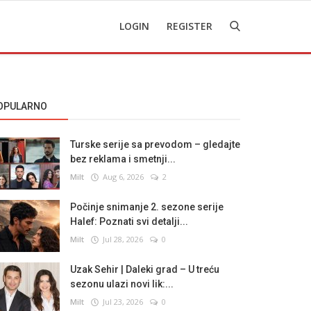
LOGIN
REGISTER
OPULARNO
Turske serije sa prevodom – gledajte
bez reklama i smetnji...
Milt
Aug 6, 2026
2
Počinje snimanje 2. sezone serije
Halef: Poznati svi detalji...
Milt
Jul 28, 2026
0
Uzak Sehir | Daleki grad – U treću
sezonu ulazi novi lik:...
Milt
Jul 23, 2026
0