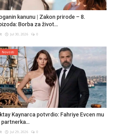
oganin kanunu | Zakon prirode – 8.
pizoda: Borba za život...
lt
Jul 30, 2026
0
Novosti
ktay Kaynarca potvrdio: Fahriye Evcen mu
e partnerka...
lt
Jul 29, 2026
0