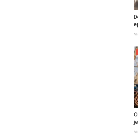
D
e
Mi
O
j
Mi