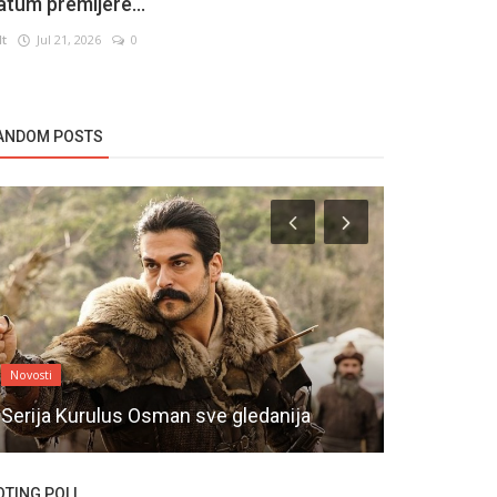
atum premijere...
lt
Jul 21, 2026
0
ANDOM POSTS
Novosti
Novosti
Parovi turs
Serija Kurulus Osman sve gledanija
braća su i 
OTING POLL