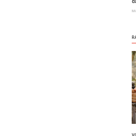
d
Mi
R
Novosti
Neslihan Atagul o svom zdravstvenom
stanju
V