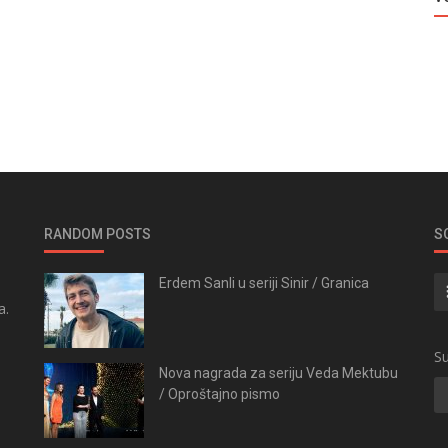
RANDOM POSTS
S
Erdem Sanli u seriji Sinir / Granica
a.
.
Su
Nova nagrada za seriju Veda Mektubu
/ Oproštajno pismo