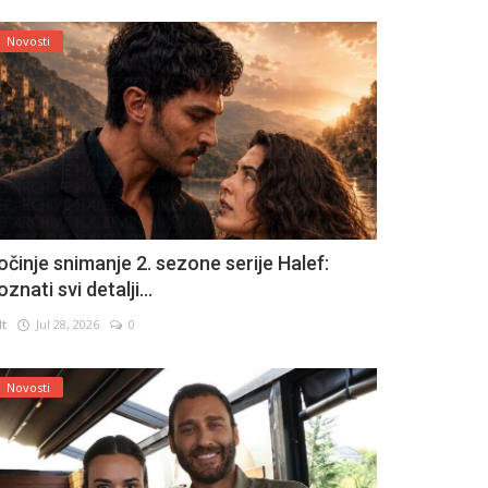
Novosti
očinje snimanje 2. sezone serije Halef:
znati svi detalji...
lt
Jul 28, 2026
0
Novosti