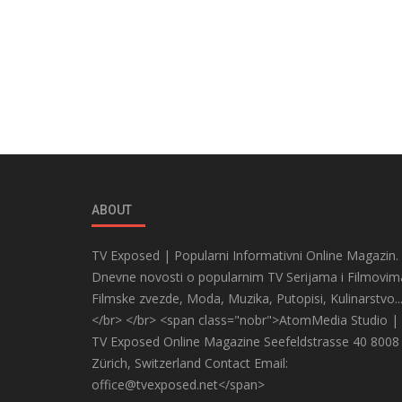
ABOUT
TV Exposed | Popularni Informativni Online Magazin.
Dnevne novosti o popularnim TV Serijama i Filmovim
Filmske zvezde, Moda, Muzika, Putopisi, Kulinarstvo..
</br> </br> <span class="nobr">AtomMedia Studio |
TV Exposed Online Magazine Seefeldstrasse 40 8008
Zürich, Switzerland Contact Email:
office@tvexposed.net</span>