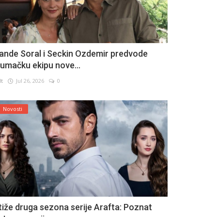
ande Soral i Seckin Ozdemir predvode
lumačku ekipu nove...
lt
Jul 26, 2026
0
Novosti
tiže druga sezona serije Arafta: Poznat