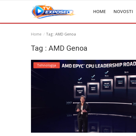
HOME
NOVOSTI
Home
Tag : AMD Genoa
Home
Tag : AMD Genoa
Novosti
Tehnologija
TV Serije
Filmovi
Glumci
Contact
Login
Register