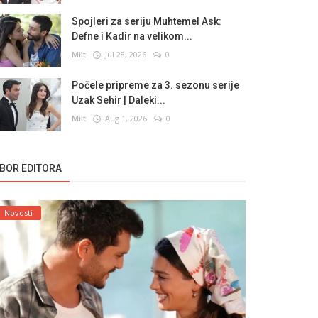
Spojleri za seriju Muhtemel Ask:
Defne i Kadir na velikom...
Milt
Jul 28, 2026
0
Počele pripreme za 3. sezonu serije
Uzak Sehir | Daleki...
Milt
Aug 1, 2026
0
ZBOR EDITORA
Novosti