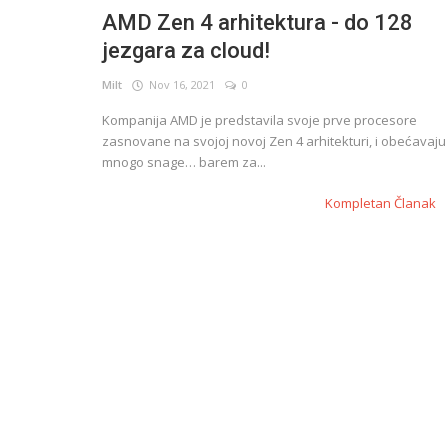
AMD Zen 4 arhitektura - do 128
jezgara za cloud!
English
Milt
Nov 16, 2021
0
Kompanija AMD je predstavila svoje prve procesore
zasnovane na svojoj novoj Zen 4 arhitekturi, i obećavaju
mnogo snage… barem za...
Kompletan Članak