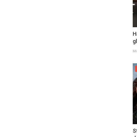
H
g
Mi
S