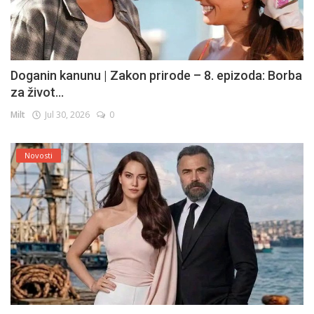
Doganin kanunu | Zakon prirode – 8. epizoda: Borba
za život...
Milt
Jul 30, 2026
0
Novosti