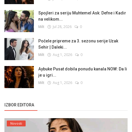
Spojleri za seriju Muhtemel Ask: Defne i Kadir
na velikom...
Milt
Jul 28, 2026
0
Počele pripreme za 3. sezonu serije Uzak
Sehir | Daleki...
Milt
Aug 1, 2026
0
Aybuke Pusat dobila ponudu kanala NOW: Da li
je u igri...
Milt
Aug 1, 2026
0
IZBOR EDITORA
Novosti