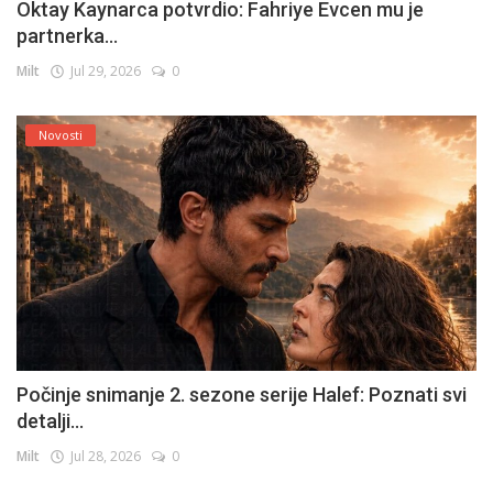
Oktay Kaynarca potvrdio: Fahriye Evcen mu je
partnerka...
Milt
Jul 29, 2026
0
Novosti
Počinje snimanje 2. sezone serije Halef: Poznati svi
detalji...
Milt
Jul 28, 2026
0