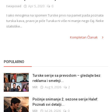
tvexposed
Apr 5, 2020
0
I iako mnogima na spomen Turske prvo na pamet pada poznata
English
turska kava, pravo je piće Turaka ni više ni manje nego čaj. Neke
statistike...
Kompletan Članak
POPULARNO
Turske serije sa prevodom – gledajte bez
reklama i smetnji...
Milt
Aug 9, 2026
2
Počinje snimanje 2. sezone serije Halef:
Poznati svi detalji...
Milt
Jul 28, 2026
0