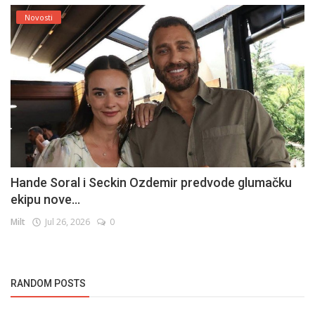
Novosti
Hande Soral i Seckin Ozdemir predvode glumačku
ekipu nove...
Milt
Jul 26, 2026
0
RANDOM POSTS