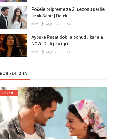
Počele pripreme za 3. sezonu serije
Uzak Sehir | Daleki...
Milt
Aug 1, 2026
0
Aybuke Pusat dobila ponudu kanala
NOW: Da li je u igri...
Milt
Aug 1, 2026
0
ZBOR EDITORA
Novosti