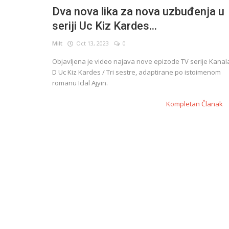
Dva nova lika za nova uzbuđenja u
seriji Uc Kiz Kardes...
English
Milt
Oct 13, 2023
0
Objavljena je video najava nove epizode ​​TV serije Kanal
D Uc Kiz Kardes / Tri sestre, adaptirane po istoimenom
romanu Iclal Ajyin.
Kompletan Članak