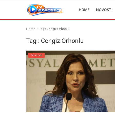
HOME
NOVOSTI
Home
Tag : Cengiz Orhonlu
Home
Tag : Cengiz Orhonlu
Novosti
Novosti
TV Serije
Filmovi
Glumci
Contact
Login
Register