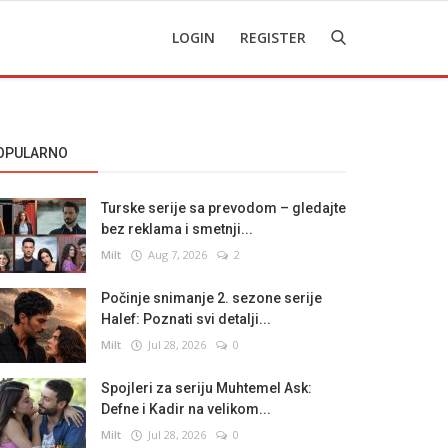
LOGIN
REGISTER
OPULARNO
Turske serije sa prevodom – gledajte
bez reklama i smetnji...
Milt
Aug 7, 2026
2
Počinje snimanje 2. sezone serije
Halef: Poznati svi detalji...
Milt
Jul 28, 2026
0
Spojleri za seriju Muhtemel Ask:
Defne i Kadir na velikom...
Milt
Jul 28, 2026
0