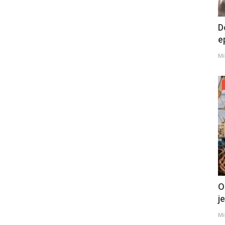
D
e
Mi
O
j
Mi