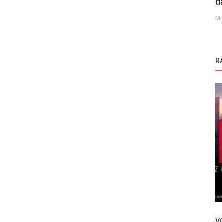
d
Mi
R
Novosti
sezone
Can Yaman uživa na odmoru sa
atraktivnom verenicom (FOTO)
V