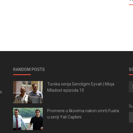
RANDOM POSTS
S
Turska serija Gencligim Eyvah | Moja
Mladost epizoda 10
a.
.
Su
Promene u likovima nakon smrti Fuata
u seriji Yali Capkini