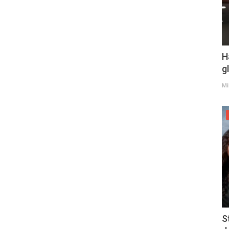
H
g
Mi
S