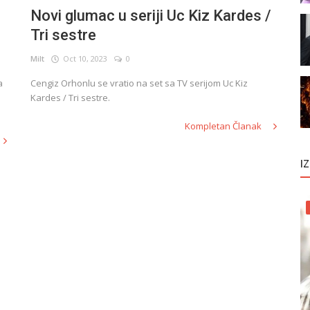
Novi glumac u seriji Uc Kiz Kardes /
Tri sestre
Milt
Oct 10, 2023
0
a
Cengiz Orhonlu se vratio na set sa TV serijom Uc Kiz
Kardes / Tri sestre.
Kompletan Članak
I