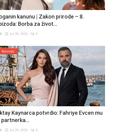
oganin kanunu | Zakon prirode – 8.
pizoda: Borba za život...
lt
Jul 30, 2026
0
Novosti
ktay Kaynarca potvrdio: Fahriye Evcen mu
e partnerka...
lt
Jul 29, 2026
0