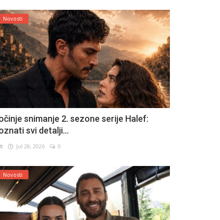
Novosti
očinje snimanje 2. sezone serije Halef:
znati svi detalji...
lt
Jul 28, 2026
0
Novosti