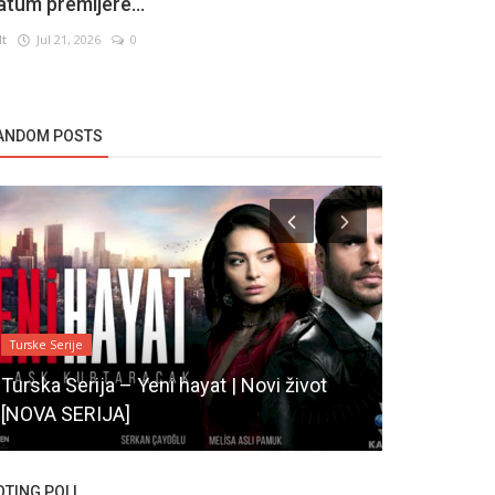
atum premijere...
lt
Jul 21, 2026
0
ANDOM POSTS
Turske Serije
Novosti
Turska Serija – Yeni hayat | Novi život
[NOVA SERIJA]
Pelin Akil
OTING POLL