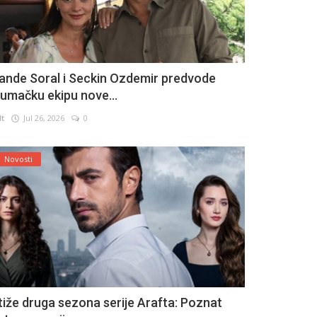
ande Soral i Seckin Ozdemir predvode
lumačku ekipu nove...
lt
Jul 26, 2026
0
Novosti
tiže druga sezona serije Arafta: Poznat