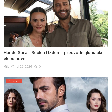
Hande Soral i Seckin Ozdemir predvode glumačku
ekipu nove...
Milt
Jul 26, 2026
0
Novosti