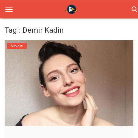
Tag : Demir Kadin
Home
Novosti
Novosti
TV Serije
Filmovi
Glumci
Contact
Login
Register