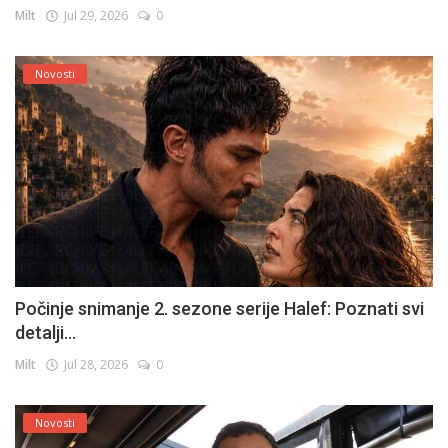
Milt
Jul 29, 2026
0
Novosti
Počinje snimanje 2. sezone serije Halef: Poznati svi
detalji...
Milt
Jul 28, 2026
0
Novosti