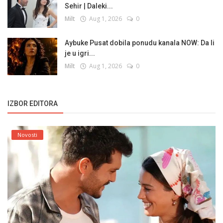
Sehir | Daleki...
Milt
Aug 1, 2026
0
Aybuke Pusat dobila ponudu kanala NOW: Da li
je u igri...
Milt
Aug 1, 2026
0
IZBOR EDITORA
Novosti