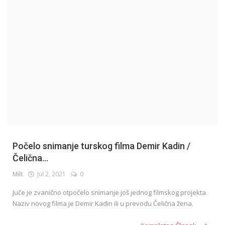
English
Počelo snimanje turskog filma Demir Kadin /
Čelična...
Milt
Jul 2, 2021
0
Juče je zvanično otpočelo snimanje još jednog filmskog projekta.
Naziv novog filma je Demir Kadin ili u prevodu Čelična žena.