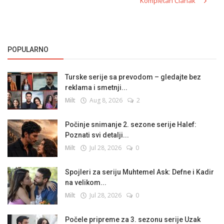
Kompletan Članak
POPULARNO
Turske serije sa prevodom – gledajte bez
reklama i smetnji...
Milt
Aug 8, 2026
2
Počinje snimanje 2. sezone serije Halef:
Poznati svi detalji...
Milt
Jul 28, 2026
0
Spojleri za seriju Muhtemel Ask: Defne i Kadir
na velikom...
Milt
Jul 28, 2026
0
Počele pripreme za 3. sezonu serije Uzak