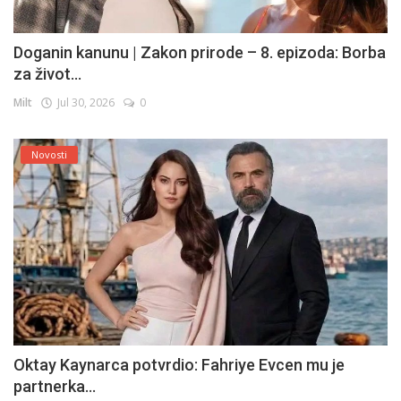
Doganin kanunu | Zakon prirode – 8. epizoda: Borba
za život...
Milt
Jul 30, 2026
0
Novosti
Oktay Kaynarca potvrdio: Fahriye Evcen mu je
partnerka...