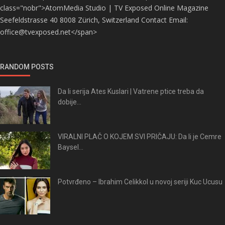
class="nobr">AtomMedia Studio | TV Exposed Online Magazine
Seefeldstrasse 40 8008 Zürich, Switzerland Contact Email:
office@tvexposed.net</span>
RANDOM POSTS
Da li serija Ates Kuslari | Vatrene ptice treba da
dobije...
VIRALNI PLAČ O KOJEM SVI PRIČAJU: Da li je Cemre
Baysel...
Potvrđeno – Ibrahim Celikkol u novoj seriji Kuc Ucusu