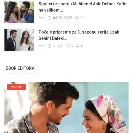
Spojleri za seriju Muhtemel Ask: Defne i Kadir
na velikom...
Milt
Jul 28, 2026
0
Počele pripreme za 3. sezonu serije Uzak
Sehir | Daleki...
Milt
Aug 1, 2026
0
IZBOR EDITORA
Novosti