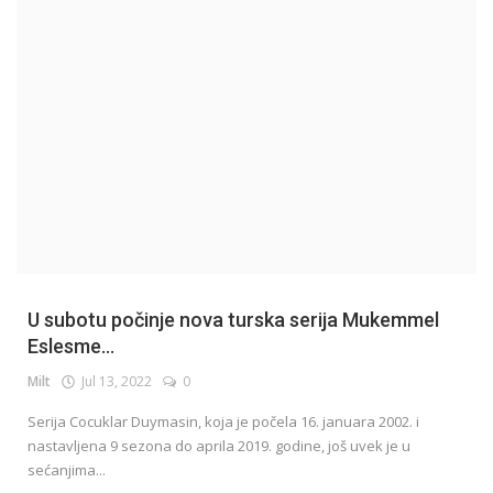
English
U subotu počinje nova turska serija Mukemmel
Eslesme...
Milt
Jul 13, 2022
0
Serija Cocuklar Duymasin, koja je počela 16. januara 2002. i
nastavljena 9 sezona do aprila 2019. godine, još uvek je u
sećanjima...