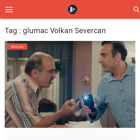
Tag : glumac Volkan Severcan
Home
Novosti
Novosti
TV Serije
Filmovi
Glumci
Contact
Login
Register