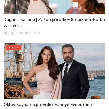
Doganin kanunu | Zakon prirode – 8. epizoda: Borba
za život...
Milt
Jul 30, 2026
0
Novosti
Oktay Kaynarca potvrdio: Fahriye Evcen mu je