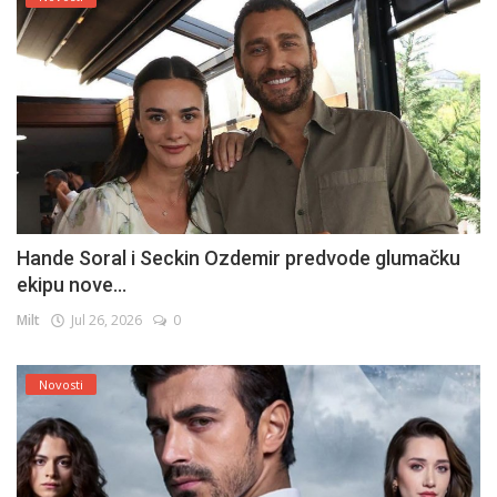
Hande Soral i Seckin Ozdemir predvode glumačku
ekipu nove...
Milt
Jul 26, 2026
0
Novosti