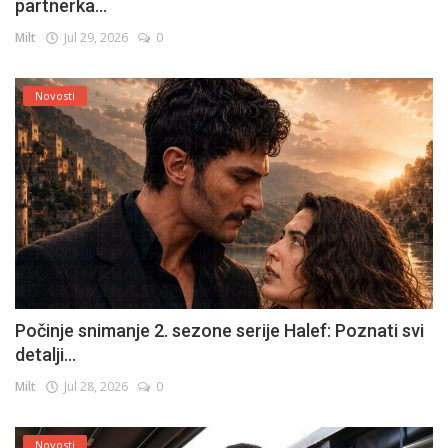
partnerka...
Milt
Jul 29, 2026
0
Novosti
Počinje snimanje 2. sezone serije Halef: Poznati svi
detalji...
Milt
Jul 28, 2026
0
Novosti