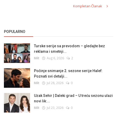
Kompletan Članak
POPULARNO
Turske serije sa prevodom – gledajte bez
reklama i smetnji...
Milt
Aug 6, 2026
2
Počinje snimanje 2. sezone serije Halef:
Poznati svi detalji...
Milt
Jul 28, 2026
0
Uzak Sehir | Daleki grad – U treću sezonu ulazi
novi lik:...
Milt
Jul 23, 2026
0