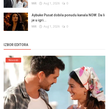
Milt
Aug 1, 2026
0
Aybuke Pusat dobila ponudu kanala NOW: Da li
je u igri...
Milt
Aug 1, 2026
0
IZBOR EDITORA
Novosti