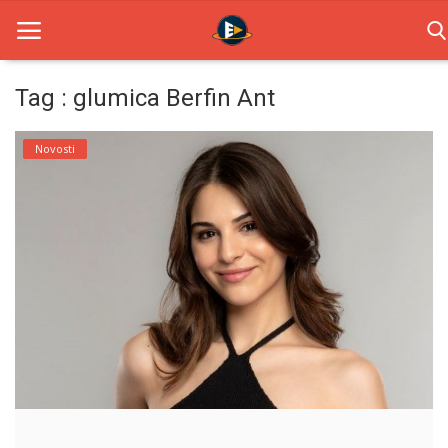
Tag : glumica Berfin Ant
Home
Novosti
Novosti
TV Serije
Filmovi
Glumci
Contact
Login
Register