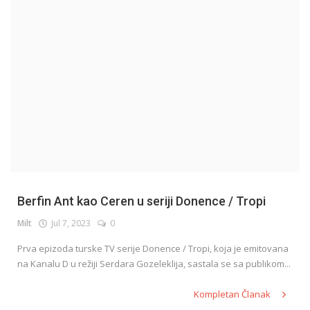
English
Berfin Ant kao Ceren u seriji Donence / Tropi
Milt
Jul 7, 2023
0
Prva epizoda turske TV serije Donence / Tropi, koja je emitovana
na Kanalu D u režiji Serdara Gozeleklija, sastala se sa publikom...
Kompletan Članak