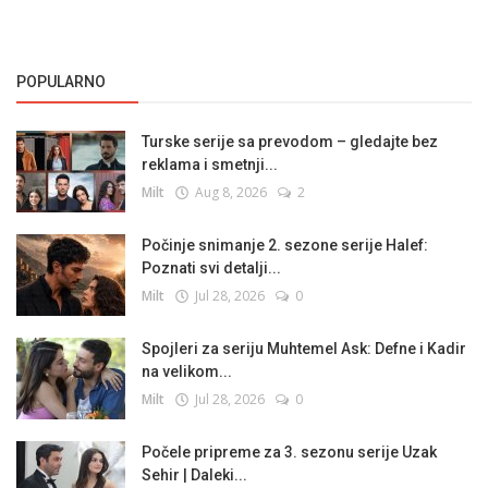
POPULARNO
Turske serije sa prevodom – gledajte bez
reklama i smetnji...
Milt
Aug 8, 2026
2
Počinje snimanje 2. sezone serije Halef:
Poznati svi detalji...
Milt
Jul 28, 2026
0
Spojleri za seriju Muhtemel Ask: Defne i Kadir
na velikom...
Milt
Jul 28, 2026
0
Počele pripreme za 3. sezonu serije Uzak
Sehir | Daleki...