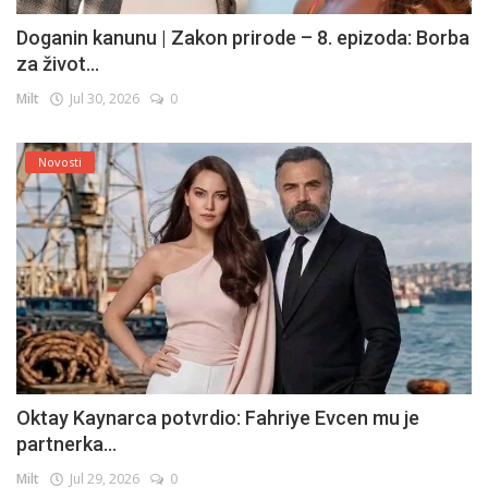
Doganin kanunu | Zakon prirode – 8. epizoda: Borba
za život...
Milt
Jul 30, 2026
0
Novosti
Oktay Kaynarca potvrdio: Fahriye Evcen mu je
partnerka...
Milt
Jul 29, 2026
0