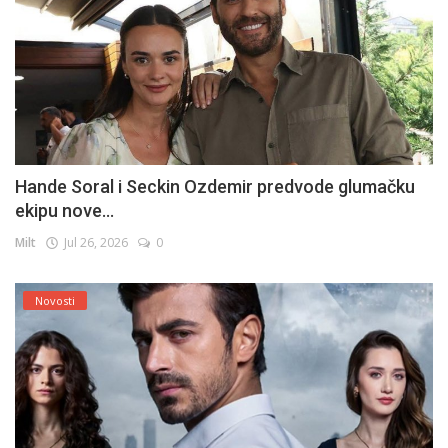
Hande Soral i Seckin Ozdemir predvode glumačku
ekipu nove...
Milt
Jul 26, 2026
0
Novosti