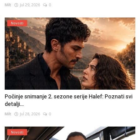
Milt
Jul 29, 2026
0
Novosti
Počinje snimanje 2. sezone serije Halef: Poznati svi
detalji...
Milt
Jul 28, 2026
0
Novosti