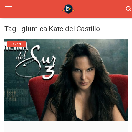
Tag : glumica Kate del Castillo
Home
Novosti
Novosti
TV Serije
Filmovi
Glumci
Contact
Login
Register