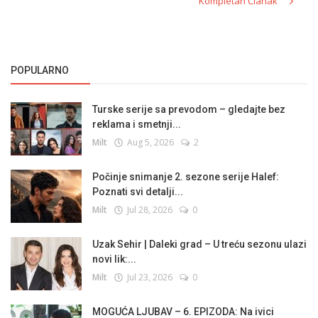
Kompletan Članak
POPULARNO
Turske serije sa prevodom – gledajte bez
reklama i smetnji...
Milt
Aug 5, 2026
2
Počinje snimanje 2. sezone serije Halef:
Poznati svi detalji...
Milt
Jul 28, 2026
0
Uzak Sehir | Daleki grad – U treću sezonu ulazi
novi lik:...
Milt
Jul 23, 2026
0
MOGUĆA LJUBAV – 6. EPIZODA: Na ivici