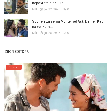
nepovratnih odluka
Milt
Jul 22, 2026
0
Spojleri za seriju Muhtemel Ask: Defne i Kadir
na velikom...
Milt
Jul 28, 2026
0
IZBOR EDITORA
Novosti