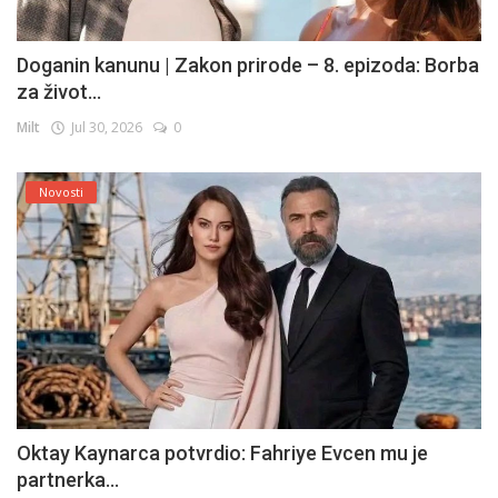
Doganin kanunu | Zakon prirode – 8. epizoda: Borba
za život...
Milt
Jul 30, 2026
0
Novosti
Oktay Kaynarca potvrdio: Fahriye Evcen mu je
partnerka...