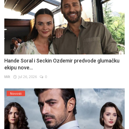
Hande Soral i Seckin Ozdemir predvode glumačku
ekipu nove...
Milt
Jul 26, 2026
0
Novosti