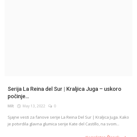
English
Serija La Reina del Sur | Kraljica Juga – uskoro
počinje...
Milt
May 13, 2022
0
Sjajne vesti za fanove serije La Reina Del Sur | Kraljica Juga. Kako
je potvrdila glavna glumica serije Kate del Castillo, na svom...