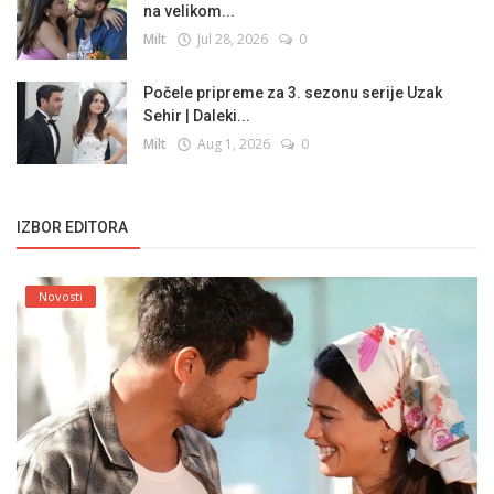
na velikom...
Milt
Jul 28, 2026
0
Počele pripreme za 3. sezonu serije Uzak
Sehir | Daleki...
Milt
Aug 1, 2026
0
IZBOR EDITORA
Novosti