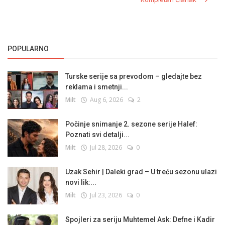
POPULARNO
Turske serije sa prevodom – gledajte bez
reklama i smetnji...
Milt
Aug 6, 2026
2
Počinje snimanje 2. sezone serije Halef:
Poznati svi detalji...
Milt
Jul 28, 2026
0
Uzak Sehir | Daleki grad – U treću sezonu ulazi
novi lik:...
Milt
Jul 23, 2026
0
Spojleri za seriju Muhtemel Ask: Defne i Kadir