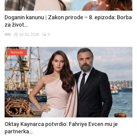
Doganin kanunu | Zakon prirode – 8. epizoda: Borba
za život...
Milt
Jul 30, 2026
0
Novosti
Oktay Kaynarca potvrdio: Fahriye Evcen mu je
partnerka...