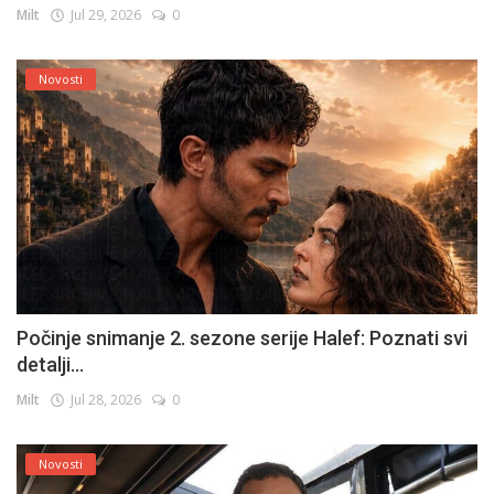
Milt
Jul 29, 2026
0
Novosti
Počinje snimanje 2. sezone serije Halef: Poznati svi
detalji...
Milt
Jul 28, 2026
0
Novosti