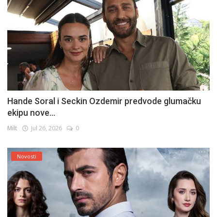
Hande Soral i Seckin Ozdemir predvode glumačku
ekipu nove...
Milt
Jul 26, 2026
0
Novosti