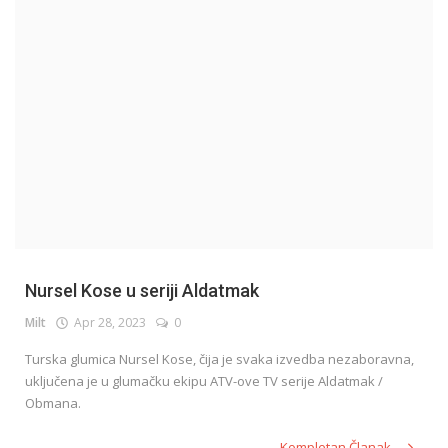
English
Nursel Kose u seriji Aldatmak
Milt
Apr 28, 2023
0
Turska glumica Nursel Kose, čija je svaka izvedba nezaboravna,
uključena je u glumačku ekipu ATV-ove TV serije Aldatmak /
Obmana.
Kompletan Članak