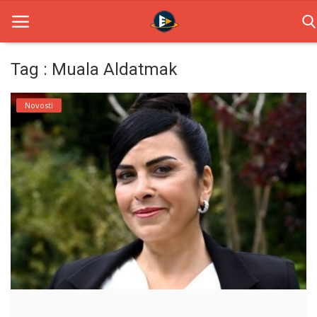
Tag : Muala Aldatmak
Home
Novosti
Novosti
TV Serije
Filmovi
Glumci
Contact
Login
Register