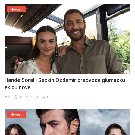
Novosti
Hande Soral i Seckin Ozdemir predvode glumačku
ekipu nove...
Milt
Jul 26, 2026
0
Novosti