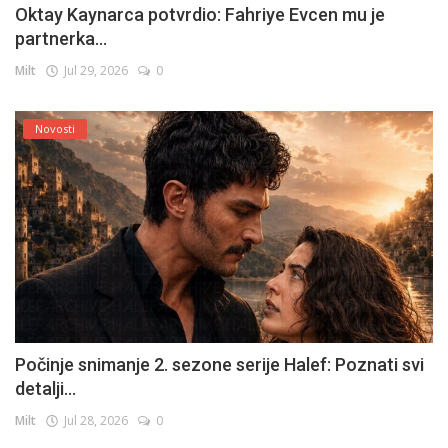
Oktay Kaynarca potvrdio: Fahriye Evcen mu je
partnerka...
Milt
Jul 29, 2026
0
Novosti
Počinje snimanje 2. sezone serije Halef: Poznati svi
detalji...
Milt
Jul 28, 2026
0