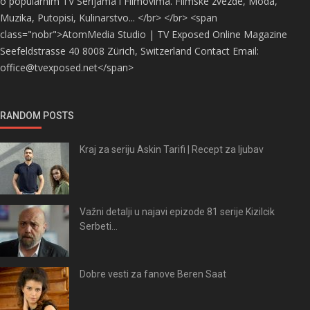
o popularnim TV Serijama i Filmovima. Filmske zvezde, Moda,
Muzika, Putopisi, Kulinarstvo... </br> </br> <span
class="nobr">AtomMedia Studio | TV Exposed Online Magazine
Seefeldstrasse 40 8008 Zürich, Switzerland Contact Email:
office@tvexposed.net</span>
RANDOM POSTS
Kraj za seriju Askin Tarifi | Recept za ljubav
Važni detalji u najavi epizode 81 serije Kizilcik
Serbeti...
Dobre vesti za fanove Beren Saat