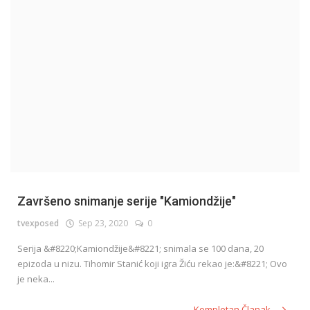
English
Završeno snimanje serije "Kamiondžije"
tvexposed
Sep 23, 2020
0
Serija &#8220;Kamiondžije&#8221; snimala se 100 dana, 20
epizoda u nizu. Tihomir Stanić koji igra Žiću rekao je:&#8221; Ovo
je neka...
Kompletan Članak