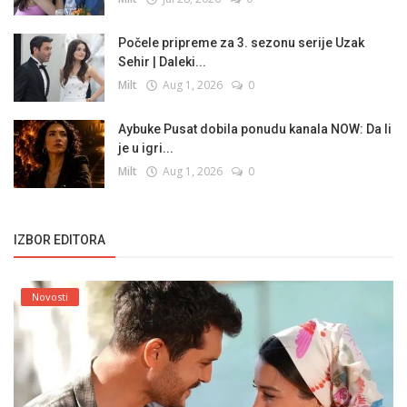
Počele pripreme za 3. sezonu serije Uzak
Sehir | Daleki...
Milt
Aug 1, 2026
0
Aybuke Pusat dobila ponudu kanala NOW: Da li
je u igri...
Milt
Aug 1, 2026
0
IZBOR EDITORA
Novosti