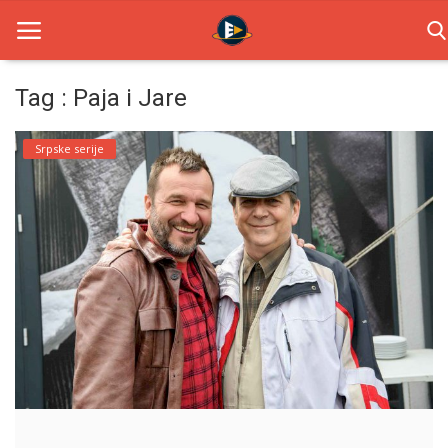
Tag : Paja i Jare
Home
Srpske serije
Novosti
TV Serije
Filmovi
Glumci
Contact
Login
Register