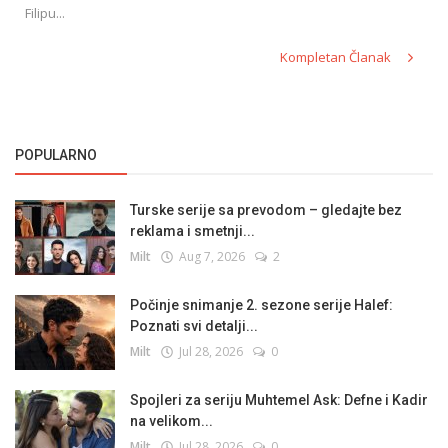
Filipu...
Kompletan Članak
POPULARNO
Turske serije sa prevodom – gledajte bez
reklama i smetnji...
Milt
Aug 7, 2026
2
Počinje snimanje 2. sezone serije Halef:
Poznati svi detalji...
Milt
Jul 28, 2026
0
Spojleri za seriju Muhtemel Ask: Defne i Kadir
na velikom...
Milt
Jul 28, 2026
0