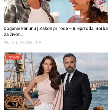
Doganin kanunu | Zakon prirode – 8. epizoda: Borba
za život...
Milt
Jul 30, 2026
0
Novosti