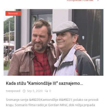
Novosti
Kada stižu "Kamiondžije III" saznajemo...
tvexposed
Sep 5, 2020
0
Snimanje serije &#8220;Kamiondžije III&#8221; polako se privodi
kraju. Scenario filma radio je Gordan Mihić, dok režija pripada