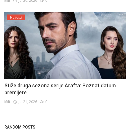
Milt
Jul 26, 2026
0
Novosti
Stiže druga sezona serije Arafta: Poznat datum
premijere...
Milt
Jul 21, 2026
0
RANDOM POSTS