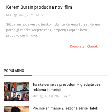
Kerem Bursin producira novi film
Milt
Jun 6, 2021
0
Stižu nam nove vesti o turskom glumcu Keremu Bursin. Kerem,
pored glumačke karijere ima i kompaniju koja se bavi
produkcijom filmova.
Kompletan Članak
POPULARNO
Turske serije sa prevodom – gledajte bez
reklama i smetnji...
Milt
Aug 8, 2026
2
Počinje snimanje 2. sezone serije Halef: