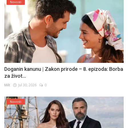
Novosti
Doganin kanunu | Zakon prirode – 8. epizoda: Borba
za život...
Milt
Jul 30, 2026
0
Novosti