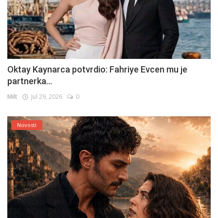
Oktay Kaynarca potvrdio: Fahriye Evcen mu je
partnerka...
Milt
Jul 29, 2026
0
Novosti