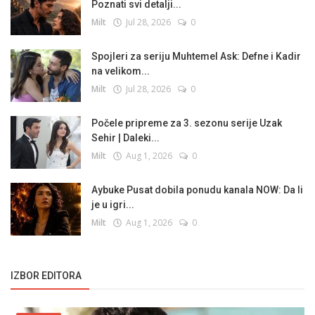
Poznati svi detalji...
Milt
Jul 28, 2026
0
Spojleri za seriju Muhtemel Ask: Defne i Kadir
na velikom...
Milt
Jul 28, 2026
0
Počele pripreme za 3. sezonu serije Uzak
Sehir | Daleki...
Milt
Aug 1, 2026
0
Aybuke Pusat dobila ponudu kanala NOW: Da li
je u igri...
Milt
Aug 1, 2026
0
IZBOR EDITORA