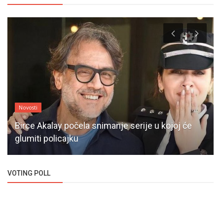
Novosti
Birce Akalay počela snimanje serije u kojoj će
glumiti policajku
VOTING POLL