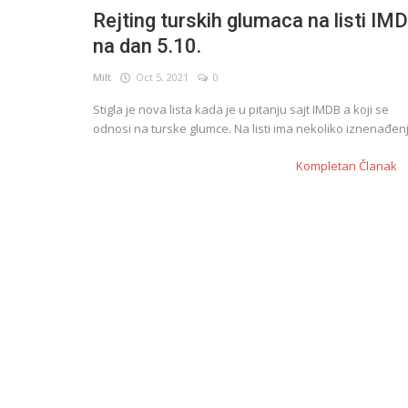
Rejting turskih glumaca na listi IM
na dan 5.10.
English
Milt
Oct 5, 2021
0
Stigla je nova lista kada je u pitanju sajt IMDB a koji se
odnosi na turske glumce. Na listi ima nekoliko iznenađenj
Kompletan Članak