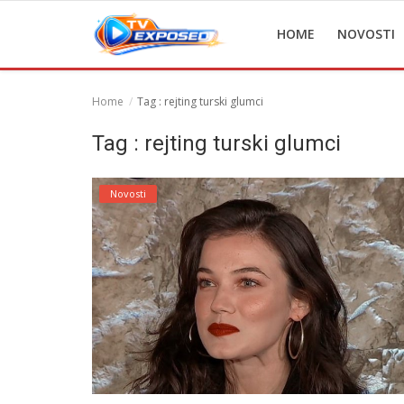
HOME
NOVOSTI
Home
Tag : rejting turski glumci
Home
Tag : rejting turski glumci
Novosti
Novosti
TV Serije
Filmovi
Glumci
Contact
Login
Register