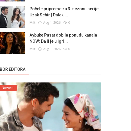
Počele pripreme za 3. sezonu serije
Uzak Sehir | Daleki...
Milt
Aug 1, 2026
0
Aybuke Pusat dobila ponudu kanala
NOW: Da li je u igri...
Milt
Aug 1, 2026
0
ZBOR EDITORA
Novosti