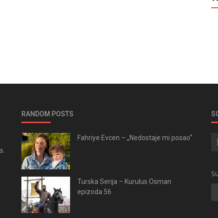
RANDOM POSTS
S
Fahriye Evcen – „Nedostaje mi posao“
a.
.
Su
Turska Serija – Kurulus Osman
epizoda 56