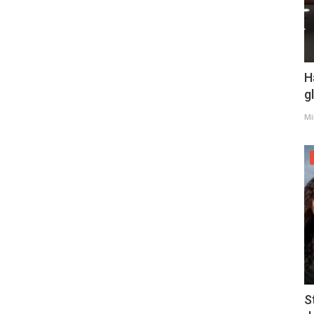
H
g
Mi
S