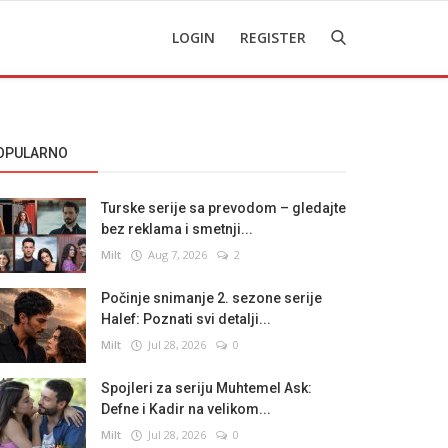
LOGIN
REGISTER
OPULARNO
Turske serije sa prevodom – gledajte
bez reklama i smetnji...
Milt
Aug 7, 2026
2
Počinje snimanje 2. sezone serije
Halef: Poznati svi detalji...
Milt
Jul 28, 2026
0
Spojleri za seriju Muhtemel Ask:
Defne i Kadir na velikom...
Milt
Jul 28, 2026
0