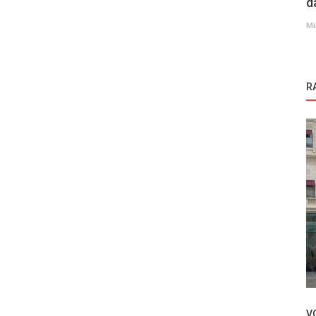
d
Mi
R
Novosti
serija
Aras Bulut Iynemli – Jubilarnih devet
miliona
V