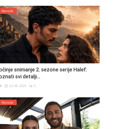
Novosti
očinje snimanje 2. sezone serije Halef:
znati svi detalji...
lt
Jul 28, 2026
0
Novosti