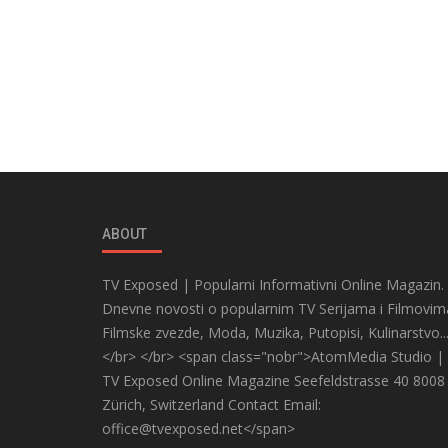
ABOUT
TV Exposed | Popularni Informativni Online Magazin.
Dnevne novosti o popularnim TV Serijama i Filmovim
Filmske zvezde, Moda, Muzika, Putopisi, Kulinarstvo..
</br> </br> <span class="nobr">AtomMedia Studio |
TV Exposed Online Magazine Seefeldstrasse 40 8008
Zürich, Switzerland Contact Email:
office@tvexposed.net</span>