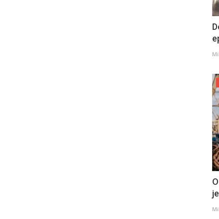
D
e
Mi
O
j
Mi