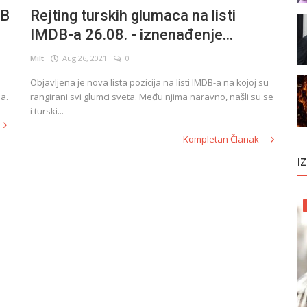
DB
Rejting turskih glumaca na listi
IMDB-a 26.08. - iznenađenje...
Milt
Aug 26, 2021
0
Objavljena je nova lista pozicija na listi IMDB-a na kojoj su
a.
rangirani svi glumci sveta. Među njima naravno, našli su se
i turski...
Kompletan Članak
I