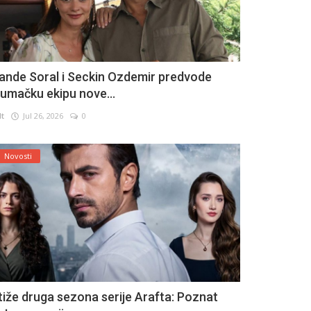
ande Soral i Seckin Ozdemir predvode
lumačku ekipu nove...
lt
Jul 26, 2026
0
Novosti
tiže druga sezona serije Arafta: Poznat