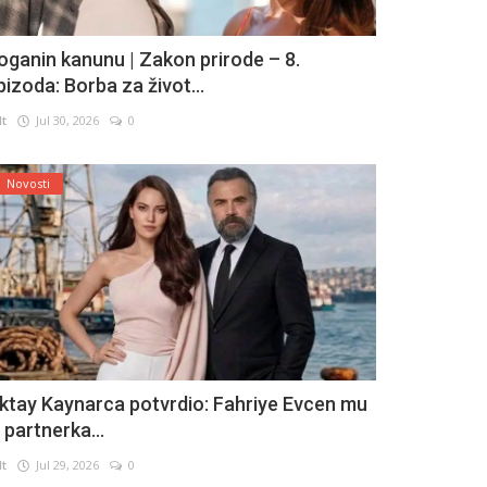
oganin kanunu | Zakon prirode – 8.
pizoda: Borba za život...
lt
Jul 30, 2026
0
Novosti
ktay Kaynarca potvrdio: Fahriye Evcen mu
e partnerka...
lt
Jul 29, 2026
0