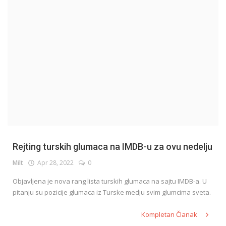
English
Rejting turskih glumaca na IMDB-u za ovu nedelju
Milt
Apr 28, 2022
0
Objavljena je nova rang lista turskih glumaca na sajtu IMDB-a. U
pitanju su pozicije glumaca iz Turske medju svim glumcima sveta.
Kompletan Članak