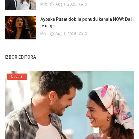
Milt
Aug 1, 2026
0
Aybuke Pusat dobila ponudu kanala NOW: Da li
je u igri...
Milt
Aug 1, 2026
0
IZBOR EDITORA
Novosti