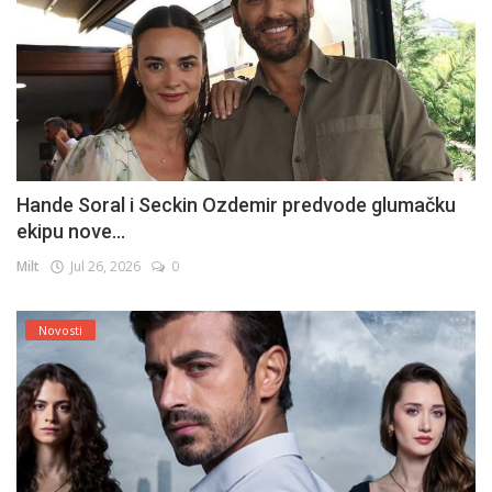
Hande Soral i Seckin Ozdemir predvode glumačku
ekipu nove...
Milt
Jul 26, 2026
0
Novosti