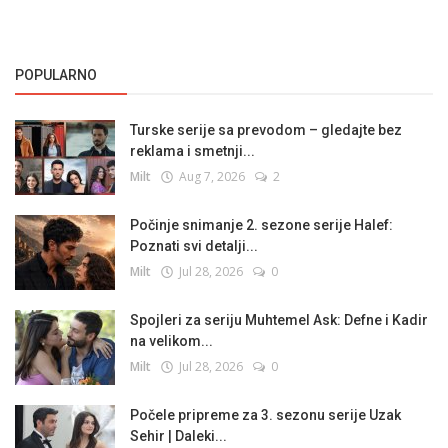
POPULARNO
Turske serije sa prevodom – gledajte bez
reklama i smetnji...
Milt
Aug 7, 2026
2
Počinje snimanje 2. sezone serije Halef:
Poznati svi detalji...
Milt
Jul 28, 2026
0
Spojleri za seriju Muhtemel Ask: Defne i Kadir
na velikom...
Milt
Jul 28, 2026
0
Počele pripreme za 3. sezonu serije Uzak
Sehir | Daleki...