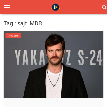
Tag : sajt IMDB
Home
Novosti
Novosti
TV Serije
Filmovi
Glumci
Contact
Login
Register