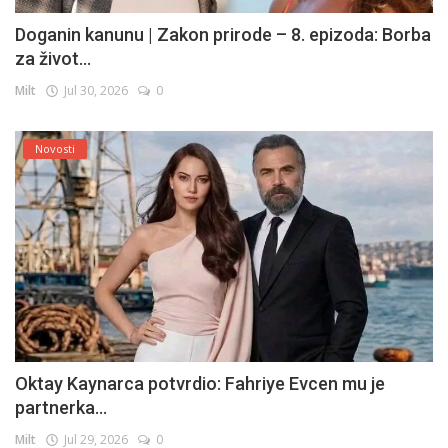
Doganin kanunu | Zakon prirode – 8. epizoda: Borba
za život...
Milt
Jul 30, 2026
0
Novosti
Oktay Kaynarca potvrdio: Fahriye Evcen mu je
partnerka...
Milt
Jul 29, 2026
0