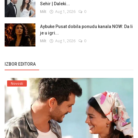
Sehir | Daleki...
Milt
Aug 1, 2026
0
Aybuke Pusat dobila ponudu kanala NOW: Da li
je u igri...
Milt
Aug 1, 2026
0
IZBOR EDITORA
Novosti