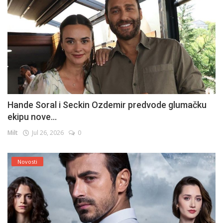
Hande Soral i Seckin Ozdemir predvode glumačku
ekipu nove...
Milt
Jul 26, 2026
0
Novosti