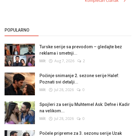
Kompletan Članak
POPULARNO
Turske serije sa prevodom – gledajte bez
reklama i smetnji...
Milt
Aug 7, 2026
2
Počinje snimanje 2. sezone serije Halef:
Poznati svi detalji...
Milt
Jul 28, 2026
0
Spojleri za seriju Muhtemel Ask: Defne i Kadir
na velikom...
Milt
Jul 28, 2026
0
Počele pripreme za 3. sezonu serije Uzak