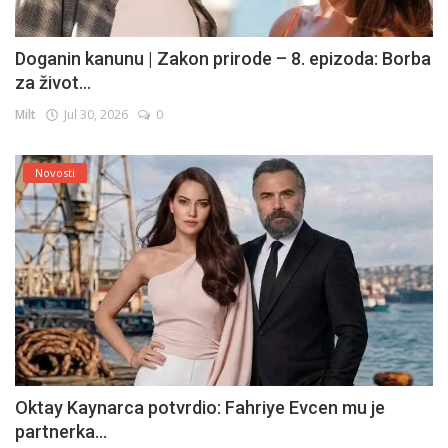
Doganin kanunu | Zakon prirode – 8. epizoda: Borba
za život...
Milt
Jul 30, 2026
0
Novosti
Oktay Kaynarca potvrdio: Fahriye Evcen mu je
partnerka...