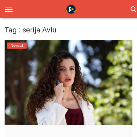
Tag : serija Avlu
Home
Novosti
Novosti
TV Serije
Filmovi
Glumci
Contact
Login
Register