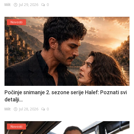
Milt
Jul 29, 2026
0
Novosti
Počinje snimanje 2. sezone serije Halef: Poznati svi
detalji...
Milt
Jul 28, 2026
0
Novosti