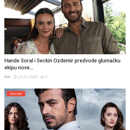
Hande Soral i Seckin Ozdemir predvode glumačku
ekipu nove...
Milt
Jul 26, 2026
0
Novosti