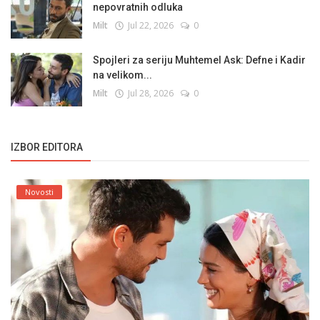
nepovratnih odluka
Milt
Jul 22, 2026
0
Spojleri za seriju Muhtemel Ask: Defne i Kadir
na velikom...
Milt
Jul 28, 2026
0
IZBOR EDITORA
Novosti