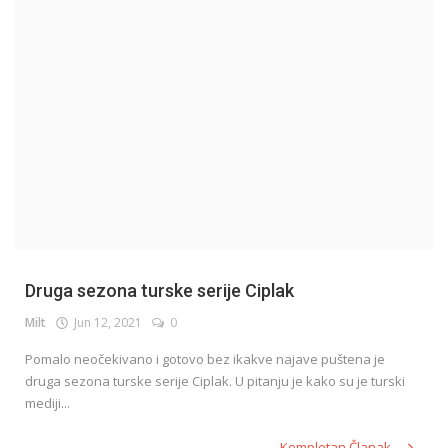
English
Druga sezona turske serije Ciplak
Milt
Jun 12, 2021
0
Pomalo neočekivano i gotovo bez ikakve najave puštena je
druga sezona turske serije Ciplak. U pitanju je kako su je turski
mediji...
Kompletan Članak