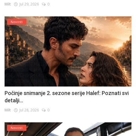
Milt
Jul 29, 2026
0
Novosti
Počinje snimanje 2. sezone serije Halef: Poznati svi
detalji...
Milt
Jul 28, 2026
0
Novosti