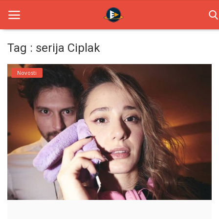
Tag : serija Ciplak
Home
Novosti
Novosti
TV Serije
Filmovi
Glumci
Contact
Login
Register