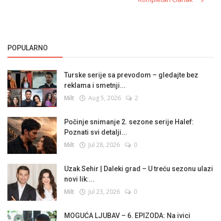
POPULARNO
Turske serije sa prevodom – gledajte bez
reklama i smetnji...
Milt
Aug 5, 2026
2
Počinje snimanje 2. sezone serije Halef:
Poznati svi detalji...
Milt
Jul 28, 2026
0
Uzak Sehir | Daleki grad – U treću sezonu ulazi
novi lik:...
Milt
Jul 23, 2026
0
MOGUĆA LJUBAV – 6. EPIZODA: Na ivici