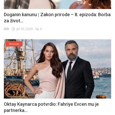
Doganin kanunu | Zakon prirode – 8. epizoda: Borba
za život...
Milt
Jul 30, 2026
0
Novosti
Oktay Kaynarca potvrdio: Fahriye Evcen mu je
partnerka...