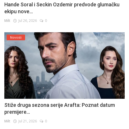
Hande Soral i Seckin Ozdemir predvode glumačku
ekipu nove...
Milt
Jul 26, 2026
0
Novosti
Stiže druga sezona serije Arafta: Poznat datum
premijere...
Milt
Jul 21, 2026
0