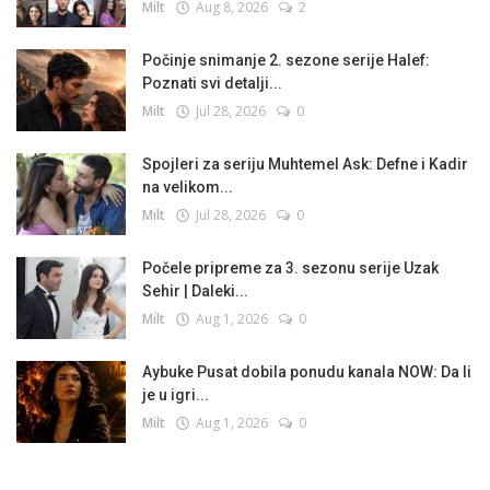
Milt
Aug 8, 2026
2
Počinje snimanje 2. sezone serije Halef:
Poznati svi detalji...
Milt
Jul 28, 2026
0
Spojleri za seriju Muhtemel Ask: Defne i Kadir
na velikom...
Milt
Jul 28, 2026
0
Počele pripreme za 3. sezonu serije Uzak
Sehir | Daleki...
Milt
Aug 1, 2026
0
Aybuke Pusat dobila ponudu kanala NOW: Da li
je u igri...
Milt
Aug 1, 2026
0