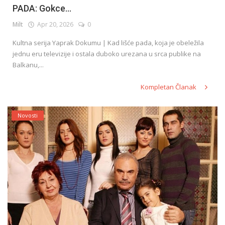
PADA: Gokce...
Milt
Apr 20, 2026
0
English
Kultna serija Yaprak Dokumu | Kad lišće pada, koja je obeležila
jednu eru televizije i ostala duboko urezana u srca publike na
Balkanu,...
Kompletan Članak
Novosti