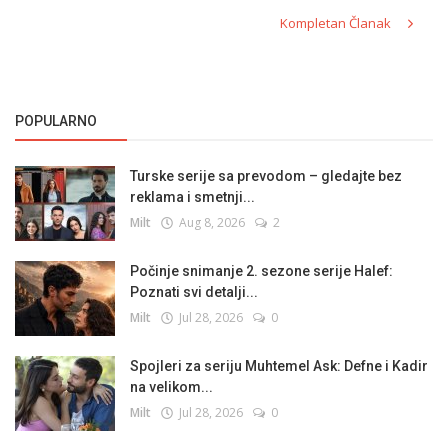
Kompletan Članak
POPULARNO
Turske serije sa prevodom – gledajte bez
reklama i smetnji...
Milt
Aug 8, 2026
2
Počinje snimanje 2. sezone serije Halef:
Poznati svi detalji...
Milt
Jul 28, 2026
0
Spojleri za seriju Muhtemel Ask: Defne i Kadir
na velikom...
Milt
Jul 28, 2026
0