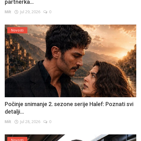
partnerka...
Milt
Jul 29, 2026
0
Novosti
Počinje snimanje 2. sezone serije Halef: Poznati svi
detalji...
Milt
Jul 28, 2026
0
Novosti