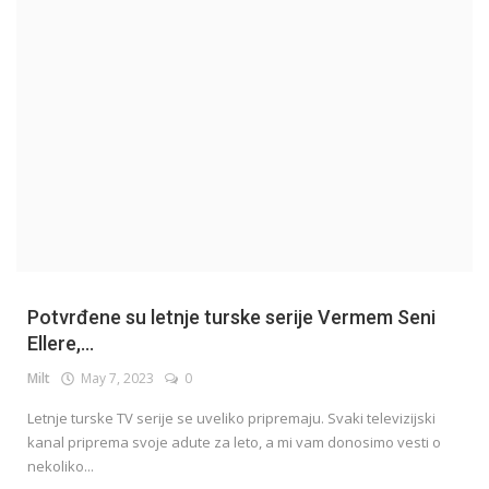
English
Potvrđene su letnje turske serije Vermem Seni
Ellere,...
Milt
May 7, 2023
0
Letnje turske TV serije se uveliko pripremaju. Svaki televizijski
kanal priprema svoje adute za leto, a mi vam donosimo vesti o
nekoliko...