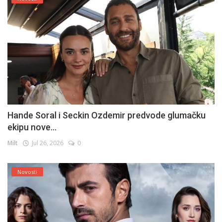
Hande Soral i Seckin Ozdemir predvode glumačku
ekipu nove...
Milt
Jul 26, 2026
0
Novosti