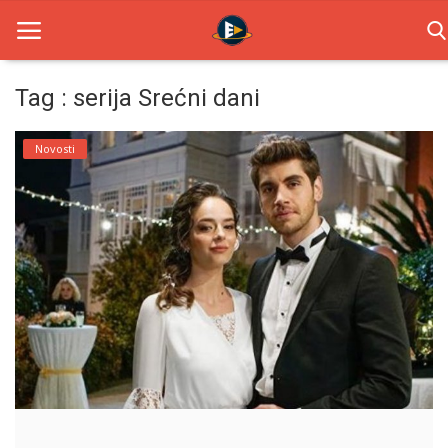
Tag : serija Srećni dani
Home
Novosti
Novosti
TV Serije
Filmovi
Glumci
Contact
Login
Register