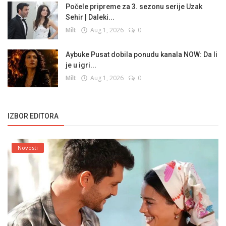
Počele pripreme za 3. sezonu serije Uzak
Sehir | Daleki...
Milt
Aug 1, 2026
0
Aybuke Pusat dobila ponudu kanala NOW: Da li
je u igri...
Milt
Aug 1, 2026
0
IZBOR EDITORA
Novosti