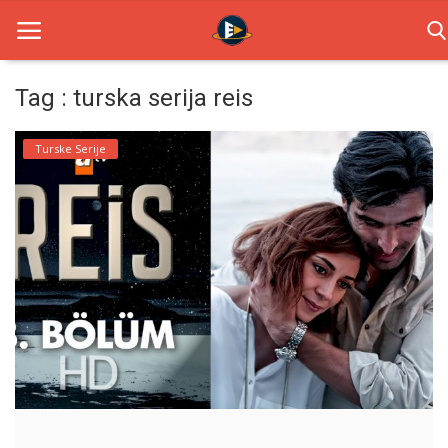
Tag : turska serija reis
Home
Turske Serije
Novosti
TV Serije
Filmovi
Glumci
Contact
Login
Register