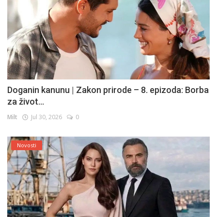
Doganin kanunu | Zakon prirode – 8. epizoda: Borba
za život...
Milt
Jul 30, 2026
0
Novosti