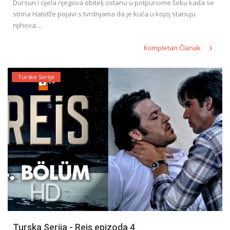
Dursun i cijela njegova obitelj ostanu u potpunome šoku kada se
strina Hatidže pojavi s tvrdnjama da je kuća u kojoj stanuju
njihova....
Kompletan Članak
Turske Serije
Turska Serija - Reis epizoda 4