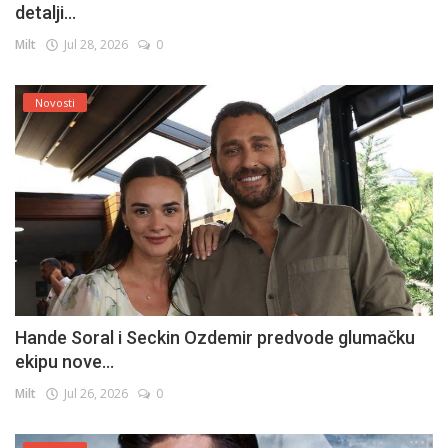
detalji...
Milt
Jul 28, 2026
0
Novosti
Hande Soral i Seckin Ozdemir predvode glumačku
ekipu nove...
Milt
Jul 26, 2026
0