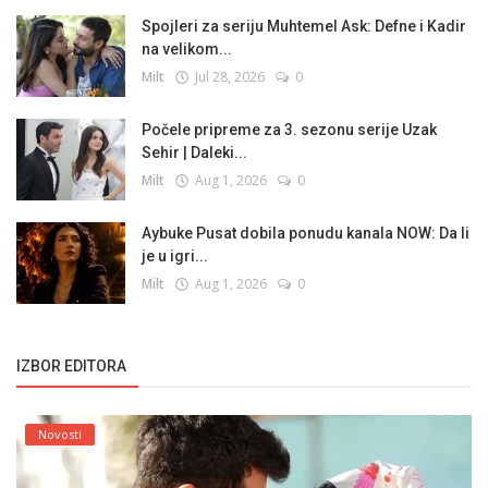
Spojleri za seriju Muhtemel Ask: Defne i Kadir
na velikom...
Milt
Jul 28, 2026
0
Počele pripreme za 3. sezonu serije Uzak
Sehir | Daleki...
Milt
Aug 1, 2026
0
Aybuke Pusat dobila ponudu kanala NOW: Da li
je u igri...
Milt
Aug 1, 2026
0
IZBOR EDITORA
Novosti