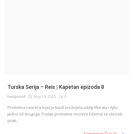
English
Turska Serija – Reis | Kapetan epizoda 8
tvexposed
May 19, 2020
0
Prometna nesreća koju je Nazli proživjela udalji Murata i Ajšu
jedno od drugoga. Poslije prometne nesreće Džemal se okuraži
pitati...
Kompletan Članak