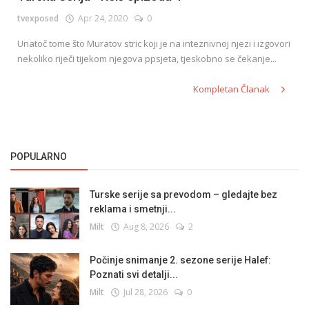
tvexposed
Apr 24, 2020
0
Unatoč tome što Muratov stric koji je na inteznivnoj njezi i izgovori
nekoliko riječi tijekom njegova ppsjeta, tjeskobno se čekanje...
Kompletan Članak
POPULARNO
Turske serije sa prevodom – gledajte bez
reklama i smetnji...
Milt
Aug 8, 2026
2
Počinje snimanje 2. sezone serije Halef:
Poznati svi detalji...
Milt
Jul 28, 2026
0