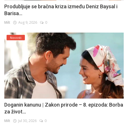
Produbljuje se bračna kriza između Deniz Baysal i
Barisa...
Milt
Aug 9, 2026
0
Novosti
Doganin kanunu | Zakon prirode – 8. epizoda: Borba
za život...
Milt
Jul 30, 2026
0