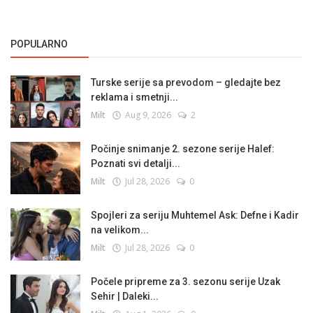
POPULARNO
Turske serije sa prevodom – gledajte bez
reklama i smetnji...
Milt
Aug 9, 2026
2
Počinje snimanje 2. sezone serije Halef:
Poznati svi detalji...
Milt
Jul 28, 2026
0
Spojleri za seriju Muhtemel Ask: Defne i Kadir
na velikom...
Milt
Jul 28, 2026
0
Počele pripreme za 3. sezonu serije Uzak
Sehir | Daleki...