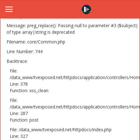
A PHP Error was encountered
Severity: 8192
Message: preg_replace(): Passing null to parameter #3 ($subject)
of type array|string is deprecated
Filename: core/Common.php
Home
Line Number: 744
Novosti
Backtrace:
TV Serije
File:
/data_www/tvexposed.net/httpdocs/application/controllers/Hom
Line: 378
Filmovi
Function: xss_clean
Glumci
File:
/data_www/tvexposed.net/httpdocs/application/controllers/Hom
Contact
Line: 287
Function: post
Login
File: /data_www/tvexposed.net/httpdocs/index.php
Line: 327
Register