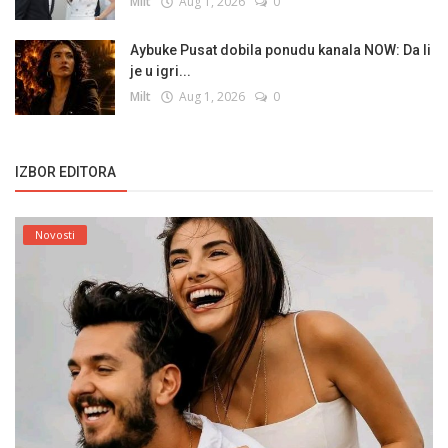
Milt
Aug 1, 2026
0
Aybuke Pusat dobila ponudu kanala NOW: Da li
je u igri...
Milt
Aug 1, 2026
0
IZBOR EDITORA
Novosti