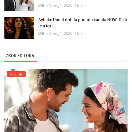
Milt
Aug 1, 2026
0
Aybuke Pusat dobila ponudu kanala NOW: Da li
je u igri...
Milt
Aug 1, 2026
0
IZBOR EDITORA
Novosti