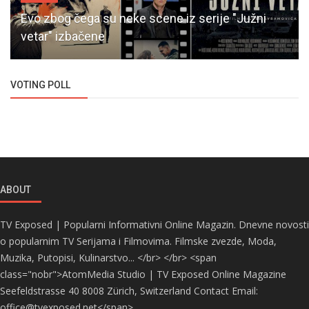
Evo zbog čega su neke scene iz serije "Južni
vetar" izbačene
VOTING POLL
ABOUT
TV Exposed | Popularni Informativni Online Magazin. Dnevne novosti
o popularnim TV Serijama i Filmovima. Filmske zvezde, Moda,
Muzika, Putopisi, Kulinarstvo... </br> </br> <span
class="nobr">AtomMedia Studio | TV Exposed Online Magazine
Seefeldstrasse 40 8008 Zürich, Switzerland Contact Email:
office@tvexposed.net</span>