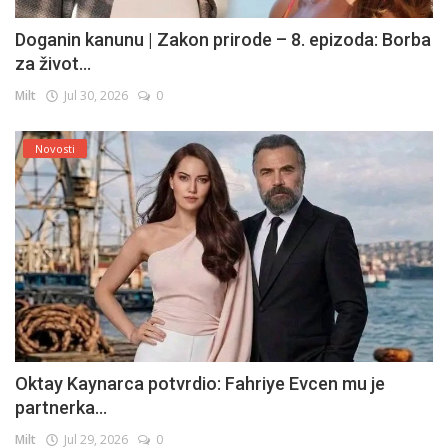
Doganin kanunu | Zakon prirode – 8. epizoda: Borba
za život...
Milt
Jul 30, 2026
0
Novosti
Oktay Kaynarca potvrdio: Fahriye Evcen mu je
partnerka...
Milt
Jul 29, 2026
0