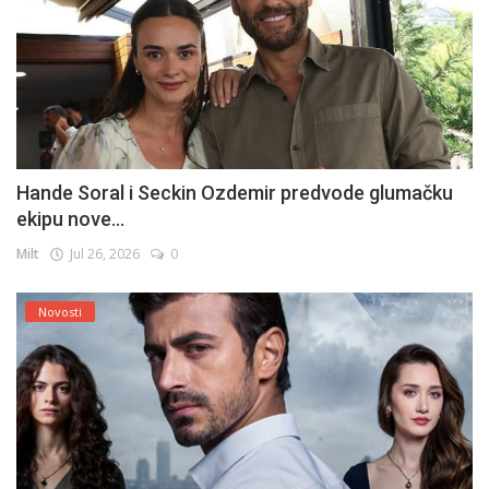
Hande Soral i Seckin Ozdemir predvode glumačku
ekipu nove...
Milt
Jul 26, 2026
0
Novosti