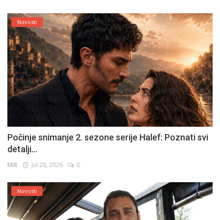
Novosti
Počinje snimanje 2. sezone serije Halef: Poznati svi
detalji...
Milt
Jul 28, 2026
0
Novosti