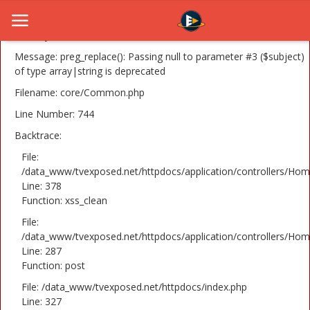
A PHP Error was encountered
Severity: 8192
Message: preg_replace(): Passing null to parameter #3 ($subject)
of type array|string is deprecated
Filename: core/Common.php
Home
Line Number: 744
Novosti
Backtrace:
TV Serije
File:
/data_www/tvexposed.net/httpdocs/application/controllers/Hom
Line: 378
Filmovi
Function: xss_clean
Glumci
File:
/data_www/tvexposed.net/httpdocs/application/controllers/Hom
Contact
Line: 287
Function: post
Login
File: /data_www/tvexposed.net/httpdocs/index.php
Line: 327
Register