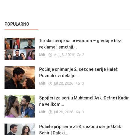
POPULARNO
Turske serije sa prevodom – gledajte bez
reklama i smetnji...
Milt
Aug 8, 2026
2
Počinje snimanje 2. sezone serije Halef:
Poznati svi detalji...
Milt
Jul 28, 2026
0
Spojleri za seriju Muhtemel Ask: Defne i Kadir
na velikom...
Milt
Jul 28, 2026
0
Počele pripreme za 3. sezonu serije Uzak
Sehir | Daleki...