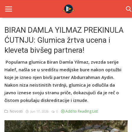
BIRAN DAMLA YILMAZ PREKINULA
ĆUTNJU: Glumica žrtva ucena i
Home
kleveta bivšeg partnera!
Novosti
Popularna glumica Biran Damla Yilmaz, zvezda serije
TV Serije
Halef, našla se u središtu medijske bure nakon optužbi
koje je izneo njen bivši partner Abdurrahman Aydin.
Filmovi
Nakon niza neistinitih tvrdnji, glumica je odlučila da
Glumci
javno iznese svoju stranu priče, dokazujući da je reč o
čistom pokušaju diskreditacije i iznude.
Contact
Novosti
Add to Reading List
Jun 17, 2026
0
Login
Register