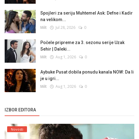
Spojleri za seriju Muhtemel Ask: Defne i Kadir
na velikom...
Milt
Jul 28, 2026
0
Počele pripreme za 3. sezonu serije Uzak
Sehir | Daleki...
Milt
Aug 1, 2026
0
Aybuke Pusat dobila ponudu kanala NOW: Da li
je u igri...
Milt
Aug 1, 2026
0
IZBOR EDITORA
Novosti