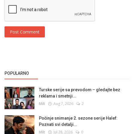
Post Comment
POPULARNO
Turske serije sa prevodom – gledajte bez
reklama i smetnji...
Milt
Aug 7, 2026
2
Počinje snimanje 2. sezone serije Halef:
Poznati svi detalji...
Milt
Jul 28, 2026
0