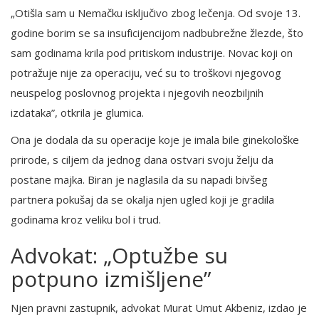
„Otišla sam u Nemačku isključivo zbog lečenja. Od svoje 13.
godine borim se sa insuficijencijom nadbubrežne žlezde, što
sam godinama krila pod pritiskom industrije. Novac koji on
potražuje nije za operaciju, već su to troškovi njegovog
neuspelog poslovnog projekta i njegovih neozbiljnih
izdataka”, otkrila je glumica.
Ona je dodala da su operacije koje je imala bile ginekološke
prirode, s ciljem da jednog dana ostvari svoju želju da
postane majka. Biran je naglasila da su napadi bivšeg
partnera pokušaj da se okalja njen ugled koji je gradila
godinama kroz veliku bol i trud.
Advokat: „Optužbe su
potpuno izmišljene”
Njen pravni zastupnik, advokat Murat Umut Akbeniz, izdao je