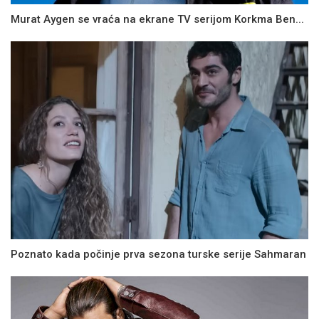
Murat Aygen se vraća na ekrane TV serijom Korkma Ben...
Poznato kada počinje prva sezona turske serije Sahmaran