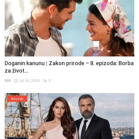
Doganin kanunu | Zakon prirode – 8. epizoda: Borba
za život...
Milt
Jul 30, 2026
0
Novosti