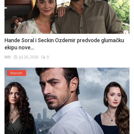
Hande Soral i Seckin Ozdemir predvode glumačku
ekipu nove...
Milt
Jul 26, 2026
0
Novosti