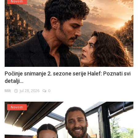
Novosti
Počinje snimanje 2. sezone serije Halef: Poznati svi
detalji...
Milt
Jul 28, 2026
0
Novosti