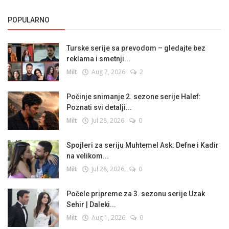
POPULARNO
Turske serije sa prevodom – gledajte bez
reklama i smetnji...
Milt
Aug 7, 2026
2
Počinje snimanje 2. sezone serije Halef:
Poznati svi detalji...
Milt
Jul 28, 2026
0
Spojleri za seriju Muhtemel Ask: Defne i Kadir
na velikom...
Milt
Jul 28, 2026
0
Počele pripreme za 3. sezonu serije Uzak
Sehir | Daleki...
Milt
Aug 1, 2026
0