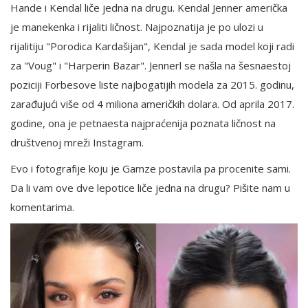
Hande i Kendal liče jedna na drugu. Kendal Jenner američka
je manekenka i rijaliti ličnost. Najpoznatija je po ulozi u
rijalitiju "Porodica Kardašijan", Kendal je sada model koji radi
za "Voug" i "Harperin Bazar". Jennerl se našla na šesnaestoj
poziciji Forbesove liste najbogatijih modela za 2015. godinu,
zarađujući više od 4 miliona američkih dolara. Od aprila 2017.
godine, ona je petnaesta najpraćenija poznata ličnost na
društvenoj mreži Instagram.
Evo i fotografije koju je Gamze postavila pa procenite sami.
Da li vam ove dve lepotice liče jedna na drugu? Pišite nam u
komentarima.