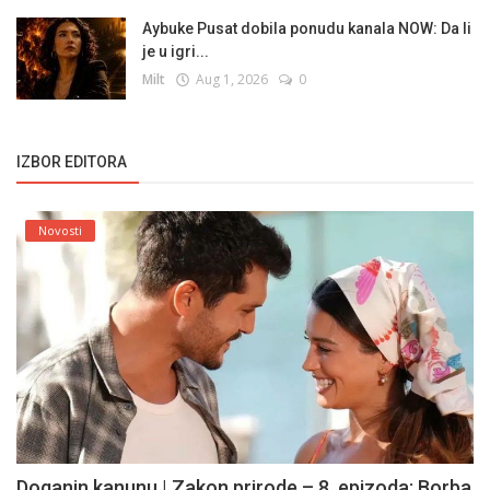
Aybuke Pusat dobila ponudu kanala NOW: Da li
je u igri...
Milt
Aug 1, 2026
0
IZBOR EDITORA
Novosti
Doganin kanunu | Zakon prirode – 8. epizoda: Borba