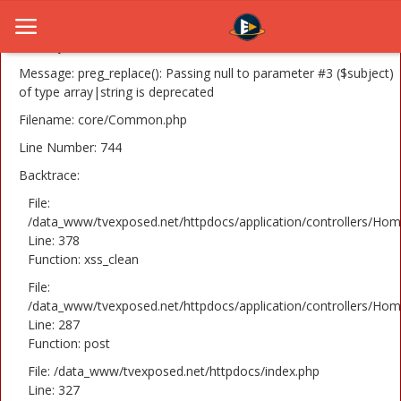
A PHP Error was encountered
Severity: 8192
Message: preg_replace(): Passing null to parameter #3 ($subject)
of type array|string is deprecated
Filename: core/Common.php
Home
Line Number: 744
Novosti
Backtrace:
TV Serije
File:
/data_www/tvexposed.net/httpdocs/application/controllers/Hom
Line: 378
Filmovi
Function: xss_clean
Glumci
File:
/data_www/tvexposed.net/httpdocs/application/controllers/Hom
Contact
Line: 287
Function: post
Login
File: /data_www/tvexposed.net/httpdocs/index.php
Line: 327
Register