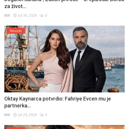
za život...
Milt
Jul 30, 2026
0
Novosti
Oktay Kaynarca potvrdio: Fahriye Evcen mu je
partnerka...
Milt
Jul 29, 2026
0