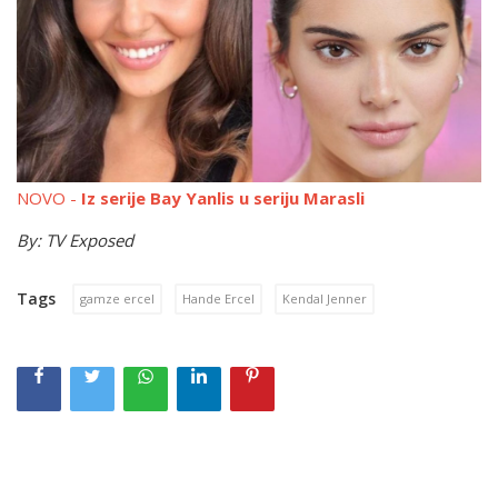
NOVO -
Iz serije Bay Yanlis u seriju Marasli
By: TV Exposed
Tags
gamze ercel
Hande Ercel
Kendal Jenner