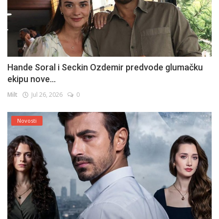
Hande Soral i Seckin Ozdemir predvode glumačku
ekipu nove...
Milt
Jul 26, 2026
0
Novosti