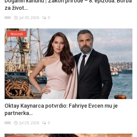
Doganin kanunu | Zakon prirode – 8. epizoda: Borba
za život...
Milt
Jul 30, 2026
0
Novosti
Oktay Kaynarca potvrdio: Fahriye Evcen mu je
partnerka...
Milt
Jul 29, 2026
0