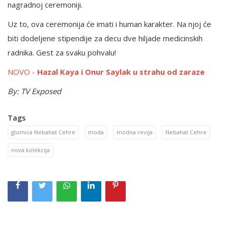
nagradnoj ceremoniji.
Uz to, ova ceremonija će imati i human karakter. Na njoj će
biti dodeljene stipendije za decu dve hiljade medicinskih
radnika. Gest za svaku pohvalu!
NOVO -
Hazal Kaya i Onur Saylak u strahu od zaraze
By: TV Exposed
Tags
glumica Nebahat Cehre
moda
modna revija
Nebahat Cehre
nova kolekcija