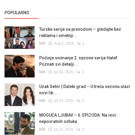
POPULARNO
Turske serije sa prevodom – gledajte bez
reklama i smetnji...
Milt
Aug 5, 2026
2
Počinje snimanje 2. sezone serije Halef:
Poznati svi detalji...
Milt
Jul 28, 2026
0
Uzak Sehir | Daleki grad – U treću sezonu ulazi
novi lik:...
Milt
Jul 23, 2026
0
MOGUĆA LJUBAV – 6. EPIZODA: Na ivici
nepovratnih odluka
Milt
Jul 22, 2026
0