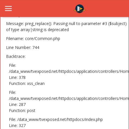
A PHP Error was encountered
Severity: 8192
Message: preg_replace(): Passing null to parameter #3 ($subject)
of type array|string is deprecated
Filename: core/Common.php
Home
Line Number: 744
Novosti
Backtrace:
TV Serije
File:
/data_www/tvexposed.net/httpdocs/application/controllers/Hom
Line: 378
Filmovi
Function: xss_clean
Glumci
File:
/data_www/tvexposed.net/httpdocs/application/controllers/Hom
Contact
Line: 287
Function: post
Login
File: /data_www/tvexposed.net/httpdocs/index.php
Line: 327
Register