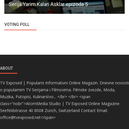
Serija Yarim Kalan Asklar epizoda 5
VOTING POLL
ABOUT
TV Exposed | Popularni Informativni Online Magazin. Dnevne novosti
o popularnim TV Serijama i Filmovima. Filmske zvezde, Moda,
Muzika, Putopisi, Kulinarstvo... </br> </br> <span
class="nobr">AtomMedia Studio | TV Exposed Online Magazine
Seefeldstrasse 40 8008 Zürich, Switzerland Contact Email:
office@tvexposed.net</span>