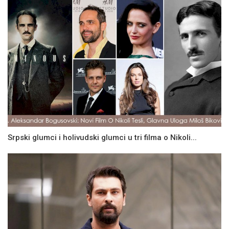
Srpski glumci i holivudski glumci u tri filma o Nikoli...