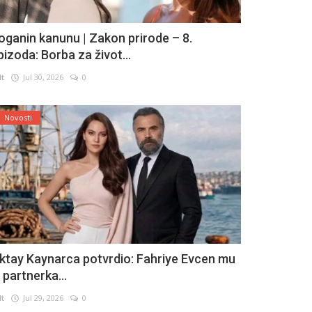
oganin kanunu | Zakon prirode – 8.
pizoda: Borba za život...
lt
Jul 30, 2026
0
Novosti
ktay Kaynarca potvrdio: Fahriye Evcen mu
e partnerka...
lt
Jul 29, 2026
0