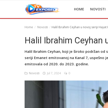
HOME
NOVOSTI
Home
Novosti
Halil Ibrahim Ceyhan u novoj seriji Hayat H
Home
Halil Ibrahim Ceyhan u 
Novosti
Halil Ibrahim Ceyhan, koji je široko podržan od
TV Serije
seriji Emanet emitovanoj na Kanal 7, uspešno 
emitovala od 2020. do 2023. godine.
Filmovi
Novosti
Jul 7, 2024
0
Glumci
Contact
Login
Register