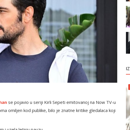
I
yhan
se pojavio u seriji Kirli Sepeti emitovanoj na Now TV-u
eoma omiljen kod publike, bilo je znatne kritike gledalaca koji
m i uzela letnju pauzu.