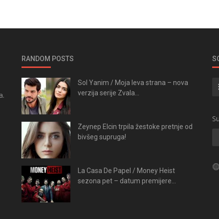
RANDOM POSTS
S
Sol Yanim / Moja leva strana – nova
verzija serije Zvala...
a.
.
Su
Zeynep Elcin trpila žestoke pretnje od
bivšeg supruga!
La Casa De Papel / Money Heist
sezona pet – datum premijere...