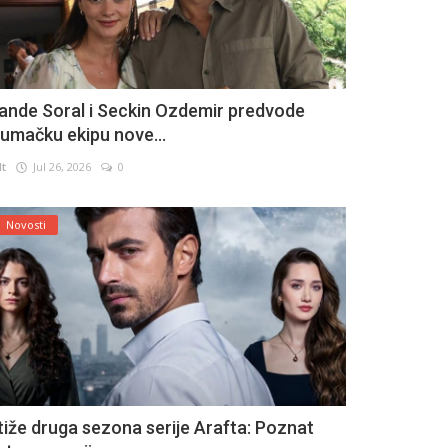
ande Soral i Seckin Ozdemir predvode
lumačku ekipu nove...
lt
Jul 26, 2026
0
Novosti
tiže druga sezona serije Arafta: Poznat