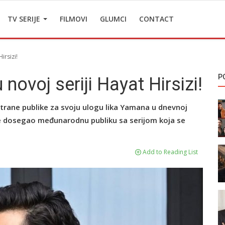
TV SERIJE
FILMOVI
GLUMCI
CONTACT
irsizi!
P
novoj seriji Hayat Hirsizi!
 strane publike za svoju ulogu lika Yamana u dnevnoj
je dosegao međunarodnu publiku sa serijom koja se
Add to Reading List