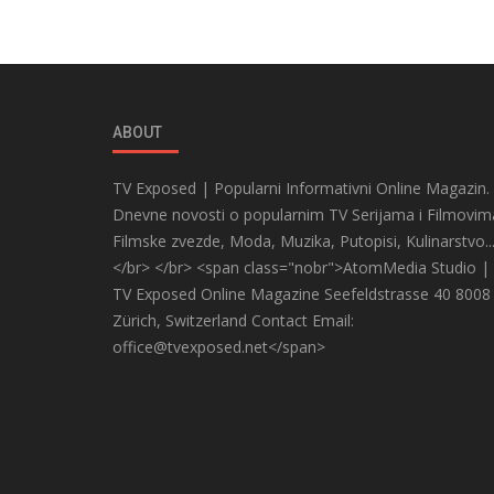
ABOUT
TV Exposed | Popularni Informativni Online Magazin.
Dnevne novosti o popularnim TV Serijama i Filmovim
Filmske zvezde, Moda, Muzika, Putopisi, Kulinarstvo..
</br> </br> <span class="nobr">AtomMedia Studio |
TV Exposed Online Magazine Seefeldstrasse 40 8008
Zürich, Switzerland Contact Email:
office@tvexposed.net</span>