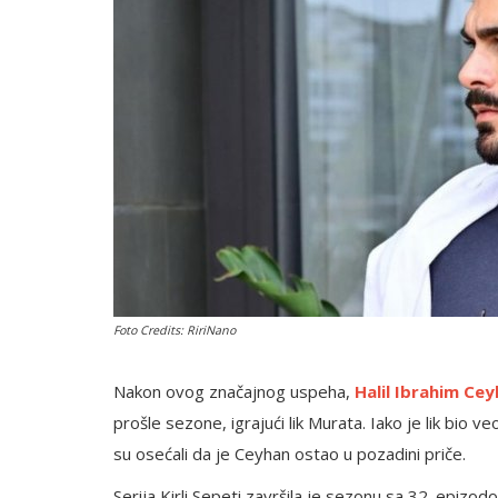
English
Foto Credits: RiriNano
Nakon ovog značajnog uspeha,
Halil Ibrahim Ce
prošle sezone, igrajući lik Murata. Iako je lik bio v
su osećali da je Ceyhan ostao u pozadini priče.
Serija Kirli Sepeti završila je sezonu sa 32. epizodo