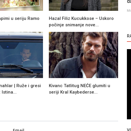
d
Mi
apimi u seriju Ramo
Hazal Filiz Kucukkose – Uskoro
počinje snimanje nove...
R
nahlar | Ruže i gresi
Kivanc Tatlitug NEĆE glumiti u
Istina...
seriji Kral Kaybederse...
Glumci
i serije
Turska glumica | Mine Kilic |
Email
V