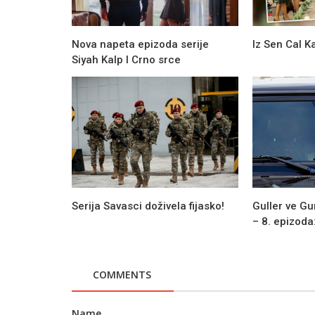
Nova napeta epizoda serije
Iz Sen Cal K
Siyah Kalp I Crno srce
Serija Savasci doživela fijasko!
Guller ve Gu
Novosti
– 8. epizoda: 
Uskoro kreće rad na finalnoj epizod
Guvercin
COMMENTS
Name