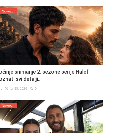
Novosti
očinje snimanje 2. sezone serije Halef:
znati svi detalji...
lt
Jul 28, 2026
0
Novosti