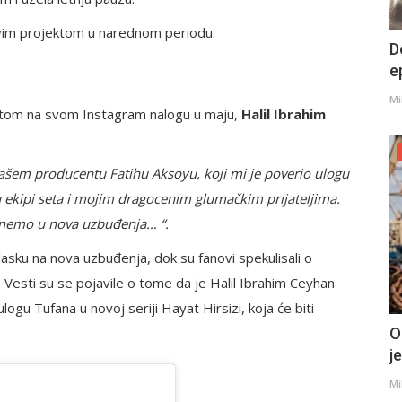
ovim projektom u narednom periodu.
D
e
Mi
postom na svom Instagram nalogu u maju,
Halil Ibrahim
našem producentu Fatihu Aksoyu, koji mi je poverio ulogu
u ekipi seta i mojim dragocenim glumačkim prijateljima.
renemo u nova uzbuđenja… “.
asku na nova uzbuđenja, dok su fanovi spekulisali o
esti su se pojavile o tome da je Halil Ibrahim Ceyhan
ogu Tufana u novoj seriji Hayat Hirsizi, koja će biti
O
j
Mi