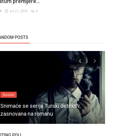
atum premijere...
lt
Jul 21, 2026
0
ANDOM POSTS
Novosti
Novosti
Snimaće se serija Turski detektiv,
zasnovana na romanu
Yurdaer Oku
OTING POLL