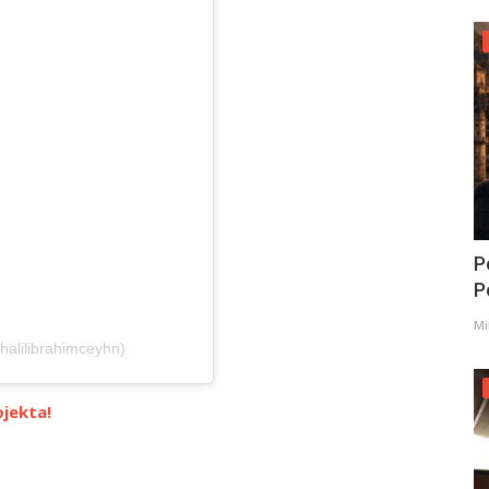
P
Po
Mi
halilibrahimceyhn)
jekta!