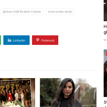
glumac Halil Ibrahim Ceyhan
nove turske serije
H
g
Mi
Linkedin
Pinterest
S