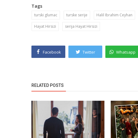
Tags
turski glumac
turske serije
Halil Ibrahim Ceyhan
Hayat Hirsizi
serija Hayat Hirsizi
Facebook
Twitter
Whatsapp
RELATED POSTS