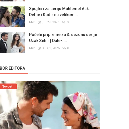
Spojleri za seriju Muhtemel Ask:
Defne i Kadir na velikom...
Milt
Jul 28, 2026
0
Počele pripreme za 3. sezonu serije
Uzak Sehir | Daleki...
Milt
Aug 1, 2026
0
ZBOR EDITORA
Novosti