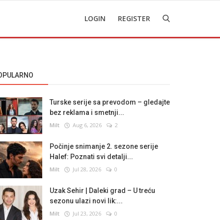
LOGIN
REGISTER
OPULARNO
Turske serije sa prevodom – gledajte
bez reklama i smetnji...
Milt
Aug 6, 2026
2
Počinje snimanje 2. sezone serije
Halef: Poznati svi detalji...
Milt
Jul 28, 2026
0
Uzak Sehir | Daleki grad – U treću
sezonu ulazi novi lik:...
Milt
Jul 23, 2026
0