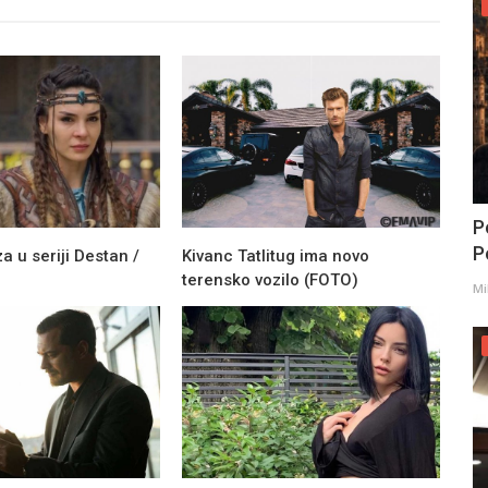
P
Po
a u seriji Destan /
Kivanc Tatlitug ima novo
terensko vozilo (FOTO)
Mi