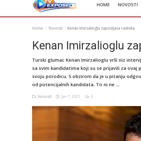
HOME
NOVOSTI
English
Home
Novosti
Kenan Imirzalioglu zapošljava radnika
Kenan Imirzalioglu za
Turski glumac Kenan Imirzalioglu vrši niz interv
sa svim kandidatima koji su se prijavili za ovaj
svoju porodicu. S obzirom da je u pitanju odgov
od potencijalnih kandidata. To ni ne ...
Novosti
Jan 7, 2021
0