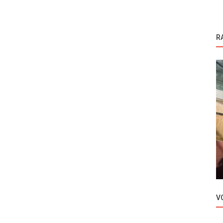
R
Novosti
 je
Turska serija Anne stiže u Japan
V