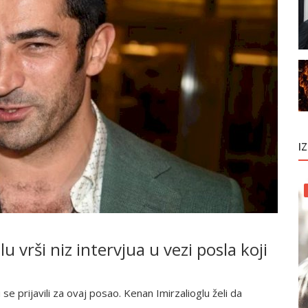
I
 vrši niz intervjua u vezi posla koji
e prijavili za ovaj posao. Kenan Imirzalioglu želi da