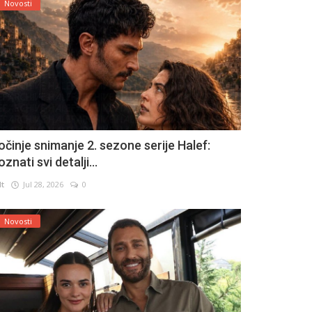
Novosti
očinje snimanje 2. sezone serije Halef:
znati svi detalji...
lt
Jul 28, 2026
0
Novosti