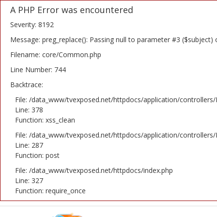
A PHP Error was encountered
Severity: 8192
Message: preg_replace(): Passing null to parameter #3 ($subject) 
Filename: core/Common.php
Home
Line Number: 744
Backtrace:
Novosti
File: /data_www/tvexposed.net/httpdocs/application/controllers
TV Serije
Line: 378
Function: xss_clean
Filmovi
File: /data_www/tvexposed.net/httpdocs/application/controllers
Line: 287
Glumci
Function: post
File: /data_www/tvexposed.net/httpdocs/index.php
Contact
Line: 327
Function: require_once
Login
Register