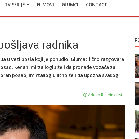
TV SERIJE
FILMOVI
GLUMCI
CONTACT
P
pošljava radnika
jua u vezi posla koji je ponudio. Glumac lično razgovara
 posao. Kenan Imirzalioglu želi da pronađe vozača za
oran posao, Imirzalioglu lično želi da upozna svakog
Add to Reading List