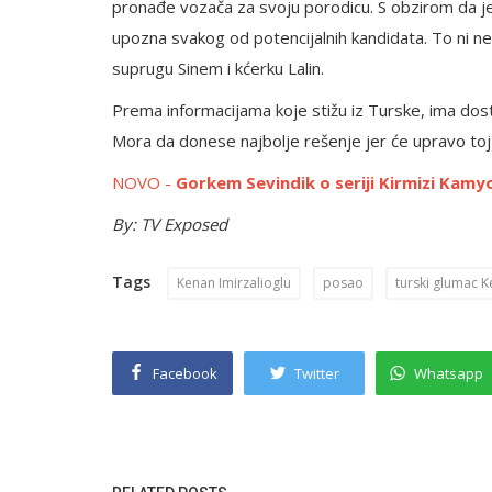
pronađe vozača za svoju porodicu. S obzirom da je 
upozna svakog od potencijalnih kandidata. To ni ne 
suprugu Sinem i kćerku Lalin.
Prema informacijama koje stižu iz Turske, ima dost
Mora da donese najbolje rešenje jer će upravo toj 
NOVO -
Gorkem Sevindik o seriji Kirmizi Kamy
By: TV Exposed
Tags
Kenan Imirzalioglu
posao
turski glumac K
Facebook
Twitter
Whatsapp