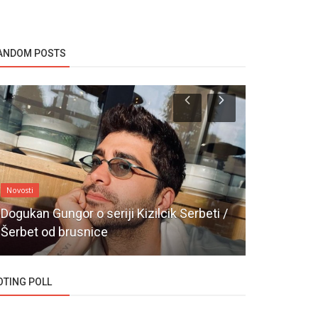
ANDOM POSTS
Novosti
Novosti
Dogukan Gungor o seriji Kizilcik Serbeti /
Šerbet od brusnice
Burcu Biri
OTING POLL