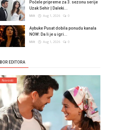
Počele pripreme za 3. sezonu serije
Uzak Sehir | Daleki...
Milt
Aug 1, 2026
0
Aybuke Pusat dobila ponudu kanala
NOW: Da li je u igri...
Milt
Aug 1, 2026
0
ZBOR EDITORA
Novosti