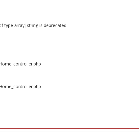
of type array|string is deprecated
/Home_controller.php
/Home_controller.php