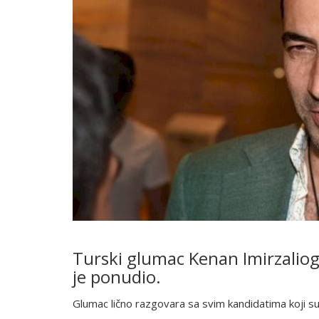
Turski glumac Kenan Imirzalioglu
je ponudio.
Glumac lično razgovara sa svim kandidatima koji su s