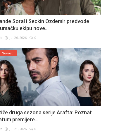
ande Soral i Seckin Ozdemir predvode
lumačku ekipu nove...
lt
Jul 26, 2026
0
Novosti
tiže druga sezona serije Arafta: Poznat
atum premijere...
lt
Jul 21, 2026
0