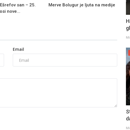
 Ešrefov san – 25.
Merve Bolugur je ljuta na medije
si nove...
H
g
Mi
Email
S
d
Mi