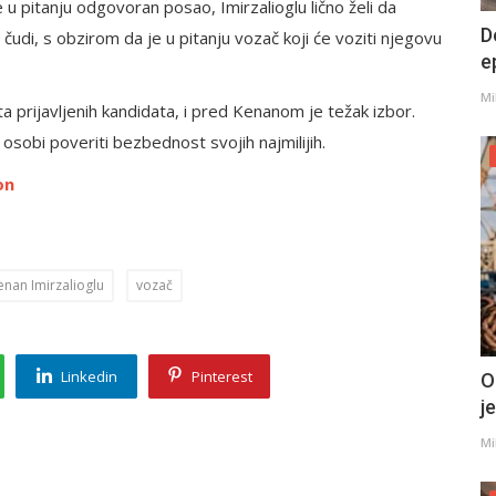
u pitanju odgovoran posao, Imirzalioglu lično želi da
D
čudi, s obzirom da je u pitanju vozač koji će voziti njegovu
e
Mi
a prijavljenih kandidata, i pred Kenanom je težak izbor.
osobi poveriti bezbednost svojih najmilijih.
on
enan Imirzalioglu
vozač
Linkedin
Pinterest
O
j
Mi