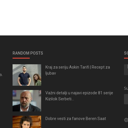
RANDOM POSTS
S
Kraj za seriju Askin Tarifi | Recept za
ljubav
a.
.
Su
Važni detalji u najavi epizode 81 serije
Kizilcik Serbeti...
Dobre vesti za fanove Beren Saat