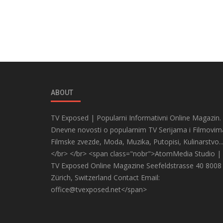
ABOUT
TV Exposed | Popularni Informativni Online Magazin.
Dnevne novosti o popularnim TV Serijama i Filmovim
Filmske zvezde, Moda, Muzika, Putopisi, Kulinarstvo..
</br> </br> <span class="nobr">AtomMedia Studio |
TV Exposed Online Magazine Seefeldstrasse 40 8008
Zürich, Switzerland Contact Email:
office@tvexposed.net</span>