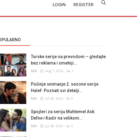
LOGIN
REGISTER
OPULARNO
Turske serije sa prevodom – gledajte
bez reklama i smetnji...
Milt
Aug 7, 2026
2
Počinje snimanje 2. sezone serije
Halef: Poznati svi detalji...
Milt
Jul 28, 2026
0
Spojleri za seriju Muhtemel Ask:
Defne i Kadir na velikom...
Milt
Jul 28, 2026
0