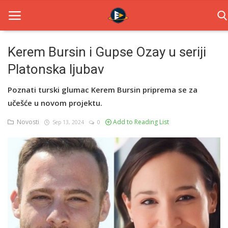
Kerem Bursin i Gupse Ozay u seriji
Platonska ljubav
Home
Poznati turski glumac Kerem Bursin priprema se za
Novosti
učešće u novom projektu.
TV Serije
Novosti
Add to Reading List
Sep 13, 2024
0
Filmovi
Glumci
Contact
Login
Register