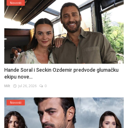
Novosti
Hande Soral i Seckin Ozdemir predvode glumačku
ekipu nove...
Milt
Jul 26, 2026
0
Novosti