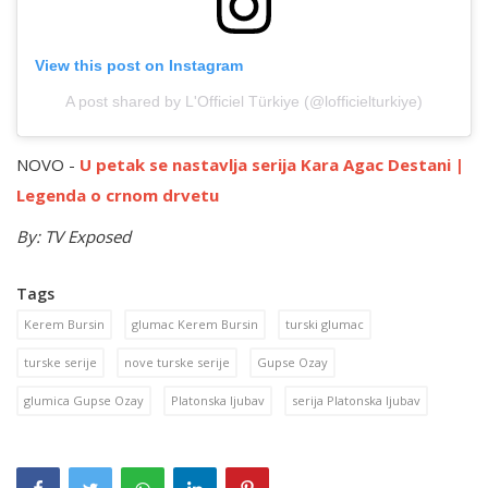
View this post on Instagram
A post shared by L'Officiel Türkiye (@lofficielturkiye)
NOVO -
U petak se nastavlja serija Kara Agac Destani |
Legenda o crnom drvetu
By: TV Exposed
Tags
Kerem Bursin
glumac Kerem Bursin
turski glumac
turske serije
nove turske serije
Gupse Ozay
glumica Gupse Ozay
Platonska ljubav
serija Platonska ljubav