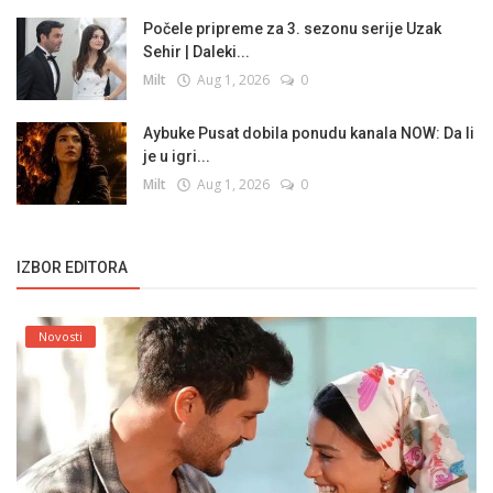
Počele pripreme za 3. sezonu serije Uzak
Sehir | Daleki...
Milt
Aug 1, 2026
0
Aybuke Pusat dobila ponudu kanala NOW: Da li
je u igri...
Milt
Aug 1, 2026
0
IZBOR EDITORA
Novosti