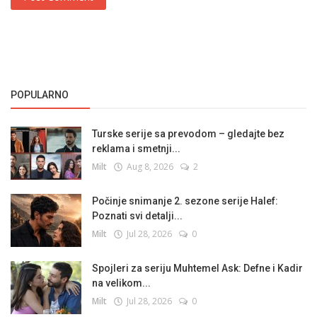
POPULARNO
Turske serije sa prevodom – gledajte bez
reklama i smetnji...
Milt
Aug 8, 2026
2
Počinje snimanje 2. sezone serije Halef:
Poznati svi detalji...
Milt
Jul 28, 2026
0
Spojleri za seriju Muhtemel Ask: Defne i Kadir
na velikom...
Milt
Jul 28, 2026
0