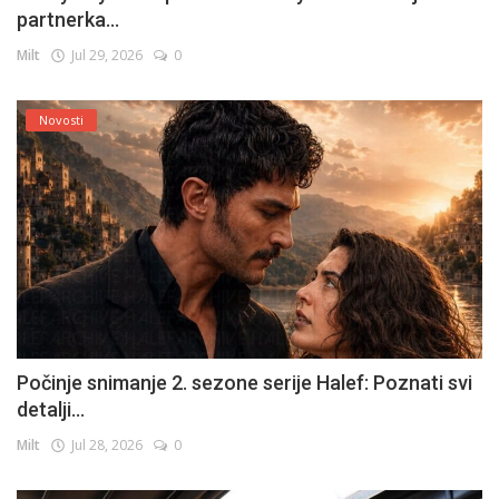
partnerka...
Milt
Jul 29, 2026
0
Novosti
Počinje snimanje 2. sezone serije Halef: Poznati svi
detalji...
Milt
Jul 28, 2026
0