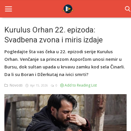
Kurulus Orhan 22. epizoda:
Svadbena zvona i miris izdaje
Home
Pogledajte šta vas čeka u 22. epizodi serije Kurulus
Novosti
Orhan. Venčanje sa princezom Asporčom unosi nemir u
TV Serije
Bursu, dok sultan upada u krvavu zamku kod sela Činarli.
Da li su Boran i Džerkutaj na ivici smrti?
Filmovi
Novosti
Add to Reading List
Apr 15, 2026
0
Glumci
Contact
Login
Register