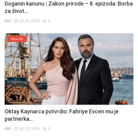
Doganin kanunu | Zakon prirode – 8. epizoda: Borba
za život...
Milt
Jul 30, 2026
0
Novosti
Oktay Kaynarca potvrdio: Fahriye Evcen mu je
partnerka...
Milt
Jul 29, 2026
0