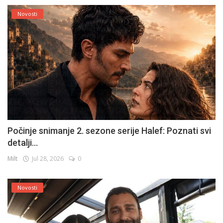
Novosti
Počinje snimanje 2. sezone serije Halef: Poznati svi
detalji...
Milt
Jul 28, 2026
0
Novosti