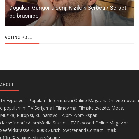
Dogukan Gungor o seriji Kizilcik Serbeti / Šerbet
od brusnice
VOTING POLL
ABOUT
TV Exposed | Popularni Informativni Online Magazin. Dnevne novosti
o popularnim TV Serijama i Filmovima. Filmske zvezde, Moda,
Muzika, Putopisi, Kulinarstvo... </br> </br> <span
class="nobr">AtomMedia Studio | TV Exposed Online Magazine
Seefeldstrasse 40 8008 Zürich, Switzerland Contact Email:
office@tvexposed.net</span>