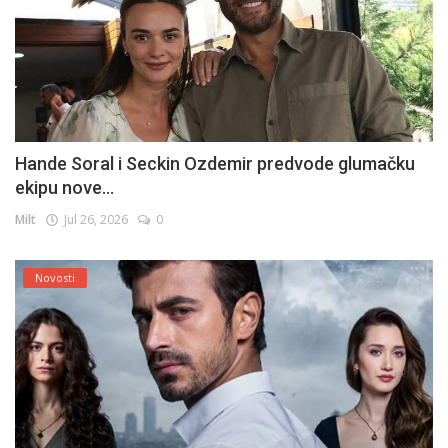
Hande Soral i Seckin Ozdemir predvode glumačku
ekipu nove...
Milt
Jul 26, 2026
0
Novosti