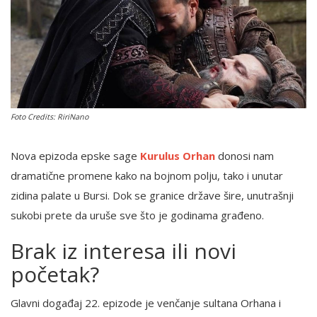
English
Foto Credits: RiriNano
Nova epizoda epske sage
Kurulus Orhan
donosi nam
dramatične promene kako na bojnom polju, tako i unutar
zidina palate u Bursi. Dok se granice države šire, unutrašnji
sukobi prete da uruše sve što je godinama građeno.
Brak iz interesa ili novi
početak?
Glavni događaj 22. epizode je venčanje sultana Orhana i