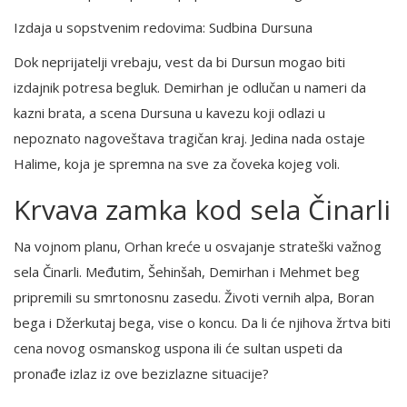
Izdaja u sopstvenim redovima: Sudbina Dursuna
Dok neprijatelji vrebaju, vest da bi Dursun mogao biti
izdajnik potresa begluk. Demirhan je odlučan u nameri da
kazni brata, a scena Dursuna u kavezu koji odlazi u
nepoznato nagoveštava tragičan kraj. Jedina nada ostaje
Halime, koja je spremna na sve za čoveka kojeg voli.
Krvava zamka kod sela Činarli
Na vojnom planu, Orhan kreće u osvajanje strateški važnog
sela Činarli. Međutim, Šehinšah, Demirhan i Mehmet beg
pripremili su smrtonosnu zasedu. Životi vernih alpa, Boran
bega i Džerkutaj bega, vise o koncu. Da li će njihova žrtva biti
cena novog osmanskog uspona ili će sultan uspeti da
pronađe izlaz iz ove bezizlazne situacije?