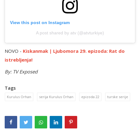
View this post on Instagram
A post shared by atv (@atvturkiye)
NOVO -
Kiskanmak | Ljubomora 29. epizoda: Rat do
istrebljenja!
By: TV Exposed
Tags
Kurulus Orhan
serija Kurulus Orhan
epizoda 22
turske serije