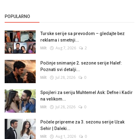
POPULARNO
Turske serije sa prevodom – gledajte bez
reklama i smetnji...
Milt
Aug 7, 2026
2
Počinje snimanje 2. sezone serije Halef:
Poznati svi detalji...
Milt
Jul 28, 2026
0
Spojleri za seriju Muhtemel Ask: Defne i Kadir
na velikom...
Milt
Jul 28, 2026
0
Počele pripreme za 3. sezonu serije Uzak
Sehir | Daleki...
Milt
Aug 1, 2026
0