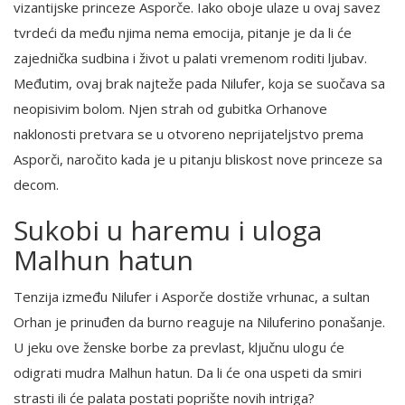
vizantijske princeze Asporče. Iako oboje ulaze u ovaj savez
tvrdeći da među njima nema emocija, pitanje je da li će
zajednička sudbina i život u palati vremenom roditi ljubav.
Međutim, ovaj brak najteže pada Nilufer, koja se suočava sa
neopisivim bolom. Njen strah od gubitka Orhanove
naklonosti pretvara se u otvoreno neprijateljstvo prema
Asporči, naročito kada je u pitanju bliskost nove princeze sa
decom.
Sukobi u haremu i uloga
Malhun hatun
Tenzija između Nilufer i Asporče dostiže vrhunac, a sultan
Orhan je prinuđen da burno reaguje na Niluferino ponašanje.
U jeku ove ženske borbe za prevlast, ključnu ulogu će
odigrati mudra Malhun hatun. Da li će ona uspeti da smiri
strasti ili će palata postati poprište novih intriga?