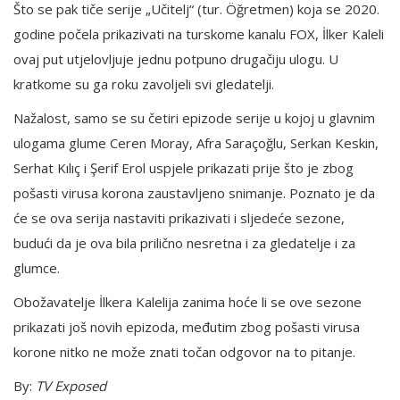
Što se pak tiče serije „Učitelj“ (tur. Öğretmen) koja se 2020.
godine počela prikazivati na turskome kanalu FOX, İlker Kaleli
ovaj put utjelovljuje jednu potpuno drugačiju ulogu. U
kratkome su ga roku zavoljeli svi gledatelji.
Nažalost, samo se su četiri epizode serije u kojoj u glavnim
ulogama glume Ceren Moray, Afra Saraçoğlu, Serkan Keskin,
Serhat Kılıç i Şerif Erol uspjele prikazati prije što je zbog
pošasti virusa korona zaustavljeno snimanje. Poznato je da
će se ova serija nastaviti prikazivati i sljedeće sezone,
budući da je ova bila prilično nesretna i za gledatelje i za
glumce.
Obožavatelje İlkera Kalelija zanima hoće li se ove sezone
prikazati još novih epizoda, međutim zbog pošasti virusa
korone nitko ne može znati točan odgovor na to pitanje.
By:
TV Exposed