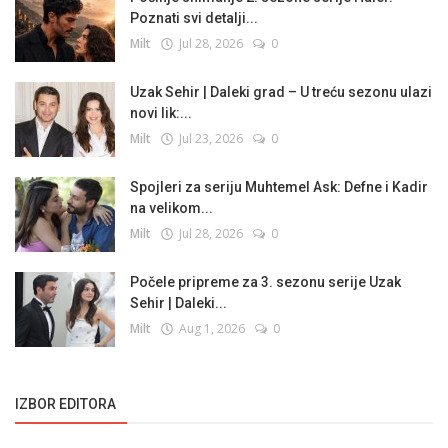
Poznati svi detalji...
Milt
Jul 28, 2026
0
Uzak Sehir | Daleki grad – U treću sezonu ulazi
novi lik:...
Milt
Jul 23, 2026
0
Spojleri za seriju Muhtemel Ask: Defne i Kadir
na velikom...
Milt
Jul 28, 2026
0
Počele pripreme za 3. sezonu serije Uzak
Sehir | Daleki...
Milt
Aug 1, 2026
0
IZBOR EDITORA