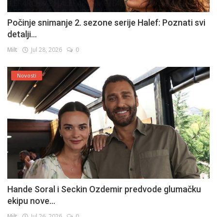
Počinje snimanje 2. sezone serije Halef: Poznati svi
detalji...
Milt
Jul 28, 2026
0
Novosti
Hande Soral i Seckin Ozdemir predvode glumačku
ekipu nove...
Milt
Jul 26, 2026
0