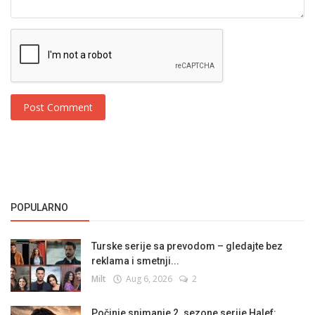
Post Comment
POPULARNO
Turske serije sa prevodom – gledajte bez
reklama i smetnji...
Milt
Aug 6, 2026
2
Počinje snimanje 2. sezone serije Halef: