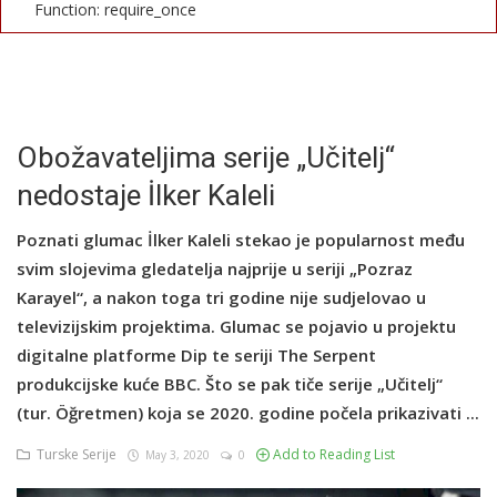
Function: require_once
English
Obožavateljima serije „Učitelj“
nedostaje İlker Kaleli
Poznati glumac İlker Kaleli stekao je popularnost među
svim slojevima gledatelja najprije u seriji „Pozraz
Karayel“, a nakon toga tri godine nije sudjelovao u
televizijskim projektima. Glumac se pojavio u projektu
digitalne platforme Dip te seriji The Serpent
produkcijske kuće BBC. Što se pak tiče serije „Učitelj“
(tur. Öğretmen) koja se 2020. godine počela prikazivati ...
Turske Serije
Add to Reading List
May 3, 2020
0