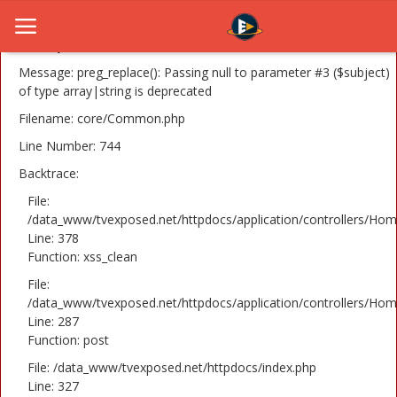
A PHP Error was encountered
Severity: 8192
Message: preg_replace(): Passing null to parameter #3 ($subject)
of type array|string is deprecated
Filename: core/Common.php
Home
Line Number: 744
Novosti
Backtrace:
TV Serije
File:
/data_www/tvexposed.net/httpdocs/application/controllers/Hom
Line: 378
Filmovi
Function: xss_clean
Glumci
File:
/data_www/tvexposed.net/httpdocs/application/controllers/Hom
Contact
Line: 287
Function: post
Login
File: /data_www/tvexposed.net/httpdocs/index.php
Line: 327
Register