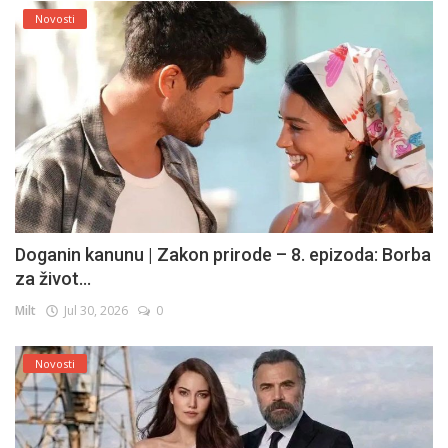
Novosti
Doganin kanunu | Zakon prirode – 8. epizoda: Borba
za život...
Milt
Jul 30, 2026
0
Novosti