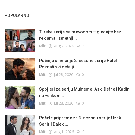
POPULARNO
Turske serije sa prevodom – gledajte bez
reklama i smetnji...
Milt
Aug 7, 2026
2
Počinje snimanje 2. sezone serije Halef:
Poznati svi detalji...
Milt
Jul 28, 2026
0
Spojleri za seriju Muhtemel Ask: Defne i Kadir
na velikom...
Milt
Jul 28, 2026
0
Počele pripreme za 3. sezonu serije Uzak
Sehir | Daleki...
Milt
Aug 1, 2026
0