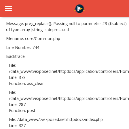
A PHP Error was encountered
Severity: 8192
Message: preg_replace(): Passing null to parameter #3 ($subject)
of type array|string is deprecated
Filename: core/Common.php
Home
Line Number: 744
Novosti
Backtrace:
TV Serije
File:
/data_www/tvexposed.net/httpdocs/application/controllers/Hom
Line: 378
Filmovi
Function: xss_clean
Glumci
File:
/data_www/tvexposed.net/httpdocs/application/controllers/Hom
Contact
Line: 287
Function: post
Login
File: /data_www/tvexposed.net/httpdocs/index.php
Line: 327
Register