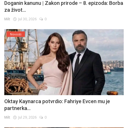
Doganin kanunu | Zakon prirode – 8. epizoda: Borba
za život...
Milt
Jul 30, 2026
0
Novosti
Oktay Kaynarca potvrdio: Fahriye Evcen mu je
partnerka...
Milt
Jul 29, 2026
0