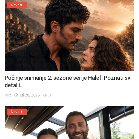
Novosti
Počinje snimanje 2. sezone serije Halef: Poznati svi
detalji...
Milt
Jul 28, 2026
0
Novosti