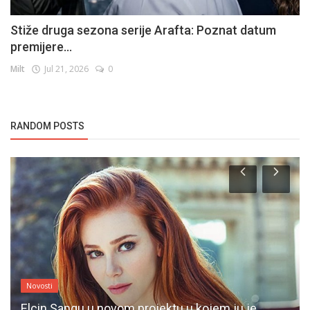
Stiže druga sezona serije Arafta: Poznat datum
premijere...
Milt
Jul 21, 2026
0
RANDOM POSTS
Novosti
Elcin Sangu u novom projektu u kojem ju je