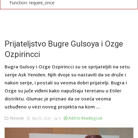
Function: require_once
English
Prijateljstvo Bugre Gulsoya i Ozge
Ozpirincci
Bugra Gulsoy i Ozge Ozpirincci su se sprijateljili na setu
serije Ask Yeniden. Njih dvoje su nastavili da se druže i
nakon serije, i postali su veoma dobri prijatelji. Bugra i
Ozge su juče viđeni kako napuštaju teretanu u Etiler
distriktu. Glumac je priznao da se oseća veoma
uzbuđeno u vezi novog projekta na kom ...
Novosti
Add to Reading List
Sep 25, 2020
0