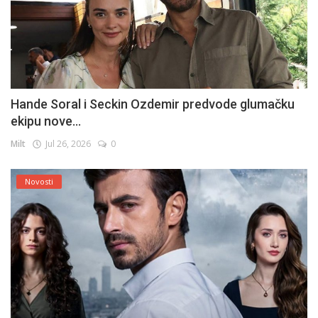
Hande Soral i Seckin Ozdemir predvode glumačku
ekipu nove...
Milt
Jul 26, 2026
0
Novosti