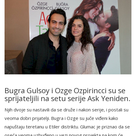
Bugra Gulsoy i Ozge Ozpirincci su se
sprijateljili na setu serije Ask Yeniden.
Njih dvoje su nastavili da se druže i nakon serije, i postali su
veoma dobri prijatelji. Bugra i Ozge su juče viđeni kako
napuštaju teretanu u Etiler distriktu. Glumac je priznao da se
oseća veoma uzbuđeno u vezi novog projekta na kom će