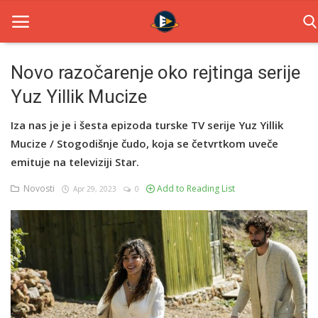
Novo razočarenje oko rejtinga serije
Yuz Yillik Mucize
Home
Iza nas je je i šesta epizoda turske TV serije Yuz Yillik
Novosti
Mucize / Stogodišnje čudo, koja se četvrtkom uveče
TV Serije
emituje na televiziji Star.
Novosti
Add to Reading List
Apr 29, 2023
0
Filmovi
Glumci
Contact
Login
Register