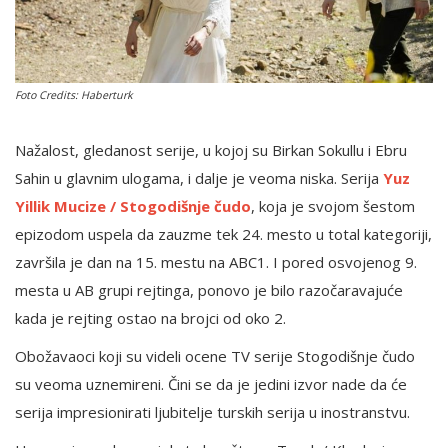
English
Foto Credits: Haberturk
Nažalost, gledanost serije, u kojoj su Birkan Sokullu i Ebru
Sahin u glavnim ulogama, i dalje je veoma niska. Serija
Yuz
Yillik Mucize / Stogodišnje čudo
, koja je svojom šestom
epizodom uspela da zauzme tek 24. mesto u total kategoriji,
završila je dan na 15. mestu na ABC1. I pored osvojenog 9.
mesta u AB grupi rejtinga, ponovo je bilo razočaravajuće
kada je rejting ostao na brojci od oko 2.
Obožavaoci koji su videli ocene TV serije Stogodišnje čudo
su veoma uznemireni. Čini se da je jedini izvor nade da će
serija impresionirati ljubitelje turskih serija u inostranstvu.