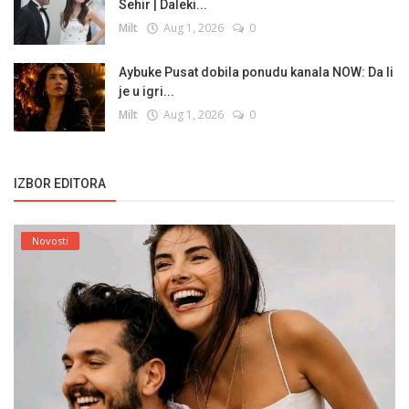
Sehir | Daleki...
Milt
Aug 1, 2026
0
Aybuke Pusat dobila ponudu kanala NOW: Da li
je u igri...
Milt
Aug 1, 2026
0
IZBOR EDITORA
Novosti