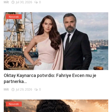
Milt
Jul 30, 2026
0
Novosti
Oktay Kaynarca potvrdio: Fahriye Evcen mu je
partnerka...
Milt
Jul 29, 2026
0
Novosti