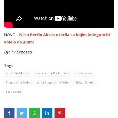
NOVO -
Nilsu Berfin Aktas otkrila sa kojim kolegom bi
volela da glumi
By: TV Exposed
Tags
Yuz Yillik Mucize
serija Yuz Yillik Mucize
turske serije
Stogodišnje čudo
serija Stogodišnje čudo
Birkan Sokullu
Ebru Sahin