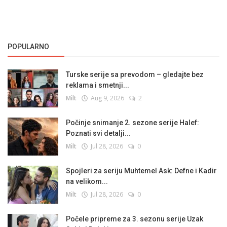
POPULARNO
Turske serije sa prevodom – gledajte bez
reklama i smetnji...
Milt
Aug 9, 2026
2
Počinje snimanje 2. sezone serije Halef:
Poznati svi detalji...
Milt
Jul 28, 2026
0
Spojleri za seriju Muhtemel Ask: Defne i Kadir
na velikom...
Milt
Jul 28, 2026
0
Počele pripreme za 3. sezonu serije Uzak