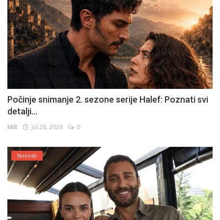
Počinje snimanje 2. sezone serije Halef: Poznati svi
detalji...
Milt
Jul 28, 2026
0
Novosti