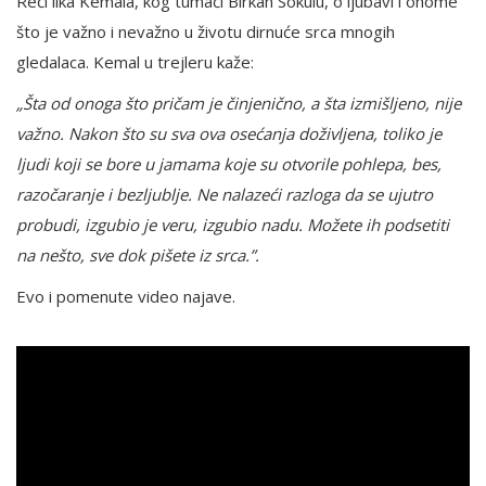
Reči lika Kemala, kog tumači Birkan Sokulu, o ljubavi i onome
što je važno i nevažno u životu dirnuće srca mnogih
gledalaca. Kemal u trejleru kaže:
„Šta od onoga što pričam je činjenično, a šta izmišljeno, nije
važno. Nakon što su sva ova osećanja doživljena, toliko je
ljudi koji se bore u jamama koje su otvorile pohlepa, bes,
razočaranje i bezljublje. Ne nalazeći razloga da se ujutro
probudi, izgubio je veru, izgubio nadu. Možete ih podsetiti
na nešto, sve dok pišete iz srca.”.
Evo i pomenute video najave.