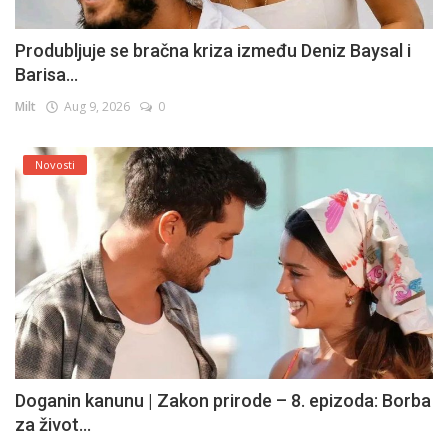
Produbljuje se bračna kriza između Deniz Baysal i
Barisa...
Milt
Aug 9, 2026
0
Novosti
Doganin kanunu | Zakon prirode – 8. epizoda: Borba
za život...