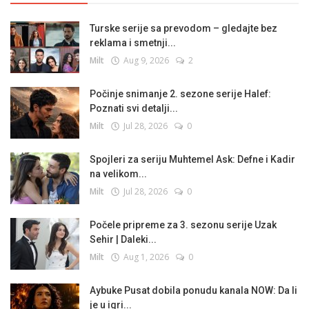
Turske serije sa prevodom – gledajte bez
reklama i smetnji...
Milt
Aug 9, 2026
2
Počinje snimanje 2. sezone serije Halef:
Poznati svi detalji...
Milt
Jul 28, 2026
0
Spojleri za seriju Muhtemel Ask: Defne i Kadir
na velikom...
Milt
Jul 28, 2026
0
Počele pripreme za 3. sezonu serije Uzak
Sehir | Daleki...
Milt
Aug 1, 2026
0
Aybuke Pusat dobila ponudu kanala NOW: Da li
je u igri...