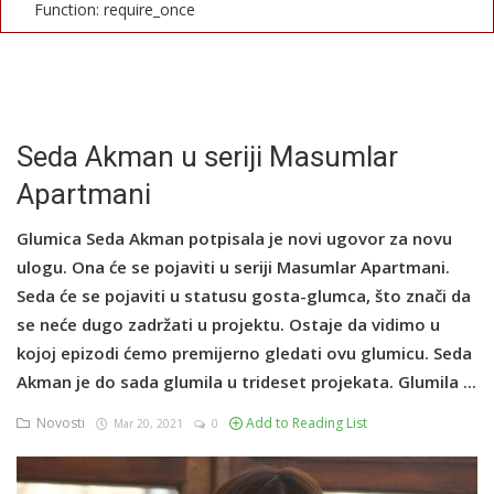
Function: require_once
English
Seda Akman u seriji Masumlar
Apartmani
Glumica Seda Akman potpisala je novi ugovor za novu
ulogu. Ona će se pojaviti u seriji Masumlar Apartmani.
Seda će se pojaviti u statusu gosta-glumca, što znači da
se neće dugo zadržati u projektu. Ostaje da vidimo u
kojoj epizodi ćemo premijerno gledati ovu glumicu. Seda
Akman je do sada glumila u trideset projekata. Glumila ...
Novosti
Add to Reading List
Mar 20, 2021
0