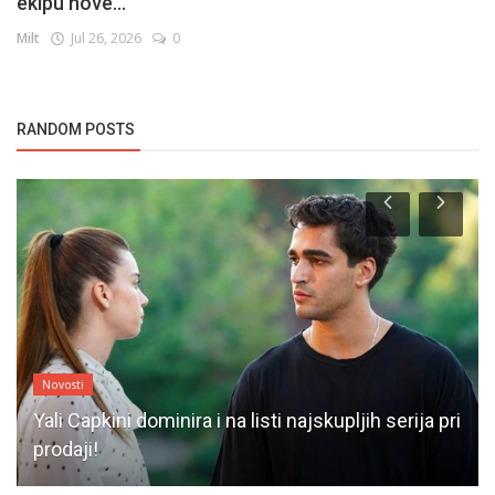
ekipu nove...
Milt
Jul 26, 2026
0
RANDOM POSTS
Novosti
Yali Capkini dominira i na listi najskupljih serija pri
prodaji!