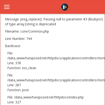
A PHP Error was encountered
Severity: 8192
Message: preg_replace(): Passing null to parameter #3 ($subject)
of type array|string is deprecated
Filename: core/Common.php
Home
Line Number: 744
Novosti
Backtrace:
TV Serije
File:
/data_www/tvexposed.net/httpdocs/application/controllers/Hom
Line: 378
Filmovi
Function: xss_clean
Glumci
File:
/data_www/tvexposed.net/httpdocs/application/controllers/Hom
Contact
Line: 287
Function: post
Login
File: /data_www/tvexposed.net/httpdocs/index.php
Line: 327
Register