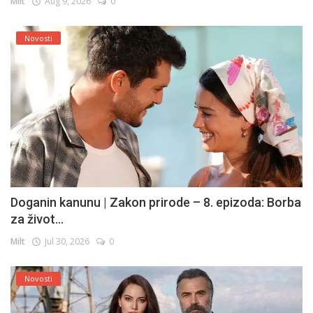
Milt
Aug 9, 2026
0
Novosti
Doganin kanunu | Zakon prirode – 8. epizoda: Borba
za život...
Milt
Jul 30, 2026
0
Novosti