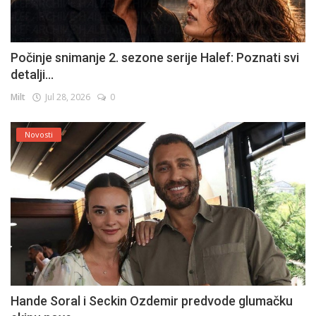
Počinje snimanje 2. sezone serije Halef: Poznati svi
detalji...
Milt
Jul 28, 2026
0
Novosti
Hande Soral i Seckin Ozdemir predvode glumačku