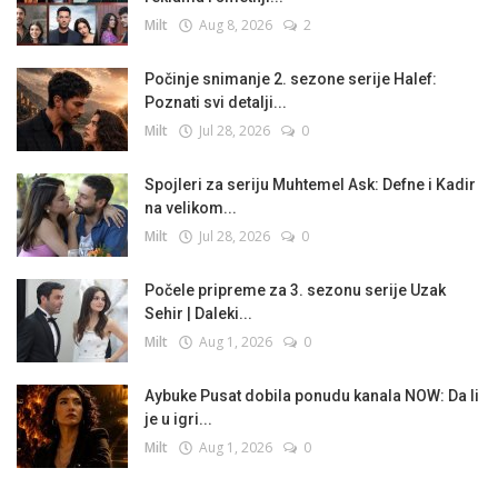
Milt
Aug 8, 2026
2
Počinje snimanje 2. sezone serije Halef:
Poznati svi detalji...
Milt
Jul 28, 2026
0
Spojleri za seriju Muhtemel Ask: Defne i Kadir
na velikom...
Milt
Jul 28, 2026
0
Počele pripreme za 3. sezonu serije Uzak
Sehir | Daleki...
Milt
Aug 1, 2026
0
Aybuke Pusat dobila ponudu kanala NOW: Da li
je u igri...
Milt
Aug 1, 2026
0