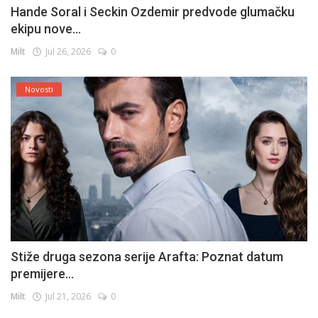
Hande Soral i Seckin Ozdemir predvode glumačku
ekipu nove...
Milt
Jul 26, 2026
0
Novosti
Stiže druga sezona serije Arafta: Poznat datum
premijere...
Milt
Jul 21, 2026
0