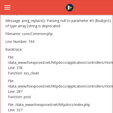
A PHP Error was encountered
Severity: 8192
Message: preg_replace(): Passing null to parameter #3 ($subject)
of type array|string is deprecated
Filename: core/Common.php
Home
Line Number: 744
Novosti
Backtrace:
TV Serije
File:
/data_www/tvexposed.net/httpdocs/application/controllers/Hom
Line: 378
Filmovi
Function: xss_clean
Glumci
File:
/data_www/tvexposed.net/httpdocs/application/controllers/Hom
Contact
Line: 287
Function: post
Login
File: /data_www/tvexposed.net/httpdocs/index.php
Line: 327
Register