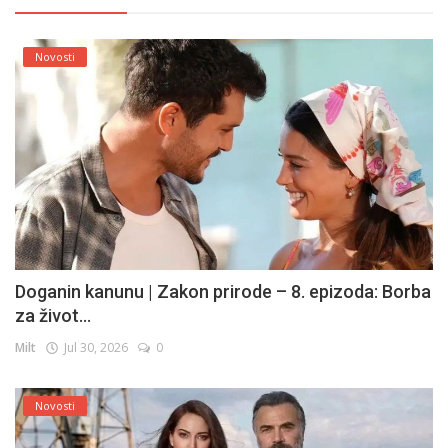
Novosti
Doganin kanunu | Zakon prirode – 8. epizoda: Borba
za život...
Milt
Jul 30, 2026
0
Novosti