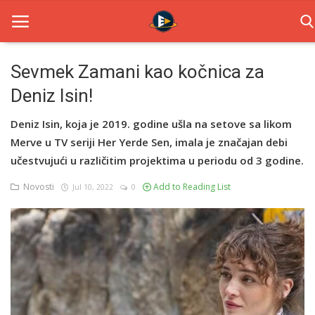
Sevmek Zamani kao kočnica za
Deniz Isin!
Home
Deniz Isin, koja je 2019. godine ušla na setove sa likom
Novosti
Merve u TV seriji Her Yerde Sen, imala je značajan debi
TV Serije
učestvujući u različitim projektima u periodu od 3 godine.
Novosti
Add to Reading List
Jul 10, 2022
0
Filmovi
Glumci
Contact
Login
Register