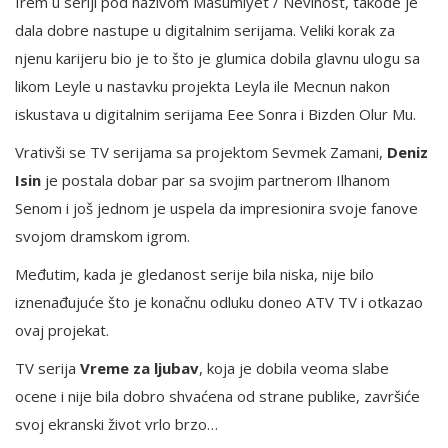
Irem u seriji pod nazivom Masumiyet / Nevinost, takođe je
dala dobre nastupe u digitalnim serijama. Veliki korak za
njenu karijeru bio je to što je glumica dobila glavnu ulogu sa
likom Leyle u nastavku projekta Leyla ile Mecnun nakon
iskustava u digitalnim serijama
Eee Sonra i Bizden Olur Mu
.
Vrativši se TV serijama sa projektom Sevmek Zamani,
Deniz
Isin
je postala dobar par sa svojim partnerom Ilhanom
Senom i još jednom je uspela da impresionira svoje fanove
svojom dramskom igrom.
Međutim, kada je gledanost serije bila niska, nije bilo
iznenađujuće što je konačnu odluku doneo ATV TV i otkazao
ovaj projekat.
TV serija
Vreme za ljubav
, koja je dobila veoma slabe
ocene i nije bila dobro shvaćena od strane publike, završiće
svoj ekranski život vrlo brzo…