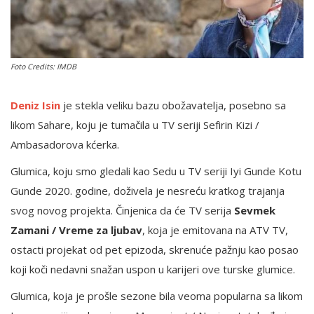
English
Foto Credits: IMDB
Deniz Isin
je stekla veliku bazu obožavatelja, posebno sa
likom Sahare, koju je tumačila u TV seriji Sefirin Kizi /
Ambasadorova kćerka.
Glumica, koju smo gledali kao Sedu u TV seriji Iyi Gunde Kotu
Gunde 2020. godine, doživela je nesreću kratkog trajanja
svog novog projekta. Činjenica da će TV serija
Sevmek
Zamani / Vreme za ljubav
, koja je emitovana na ATV TV,
ostacti projekat od pet epizoda, skrenuće pažnju kao posao
koji koči nedavni snažan uspon u karijeri ove turske glumice.
Glumica, koja je prošle sezone bila veoma popularna sa likom