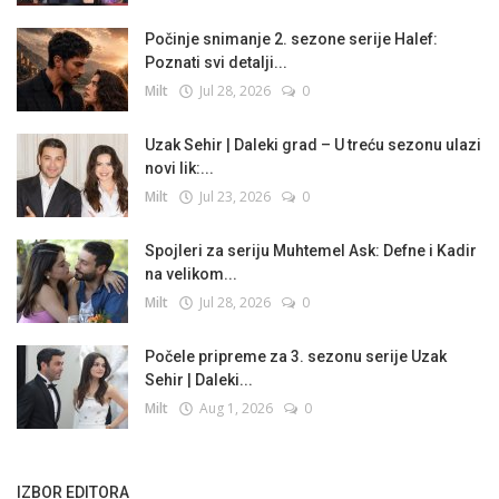
Počinje snimanje 2. sezone serije Halef:
Poznati svi detalji...
Milt
Jul 28, 2026
0
Uzak Sehir | Daleki grad – U treću sezonu ulazi
novi lik:...
Milt
Jul 23, 2026
0
Spojleri za seriju Muhtemel Ask: Defne i Kadir
na velikom...
Milt
Jul 28, 2026
0
Počele pripreme za 3. sezonu serije Uzak
Sehir | Daleki...
Milt
Aug 1, 2026
0
IZBOR EDITORA