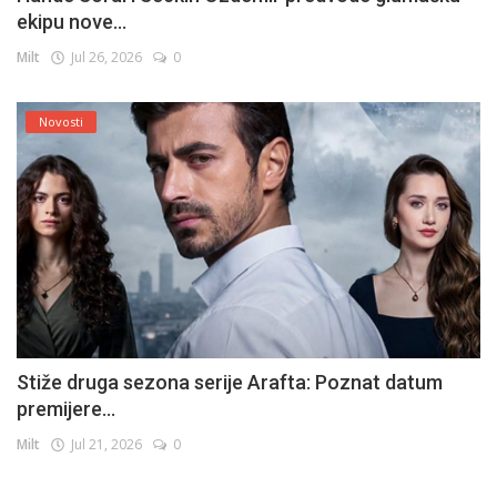
ekipu nove...
Milt
Jul 26, 2026
0
Novosti
Stiže druga sezona serije Arafta: Poznat datum
premijere...
Milt
Jul 21, 2026
0