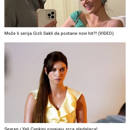
Može li serija Gizli Sakli da postane novi hit?! (VIDEO)
Seyran i Yali Capkini osvajaju srca gledalaca!