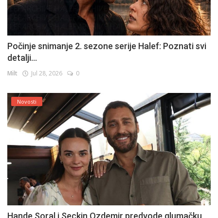
Počinje snimanje 2. sezone serije Halef: Poznati svi
detalji...
Milt
Jul 28, 2026
0
Novosti
Hande Soral i Seckin Ozdemir predvode glumačku