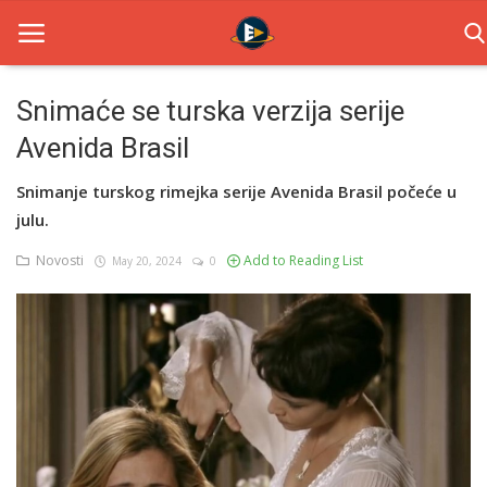
Snimaće se turska verzija serije
Avenida Brasil
Home
Snimanje turskog rimejka serije Avenida Brasil počeće u
Novosti
julu.
TV Serije
Novosti
Add to Reading List
May 20, 2024
0
Filmovi
Glumci
Contact
Login
Register