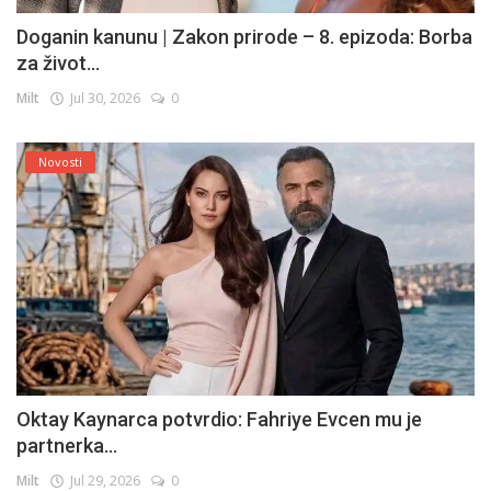
Doganin kanunu | Zakon prirode – 8. epizoda: Borba
za život...
Milt
Jul 30, 2026
0
Novosti
Oktay Kaynarca potvrdio: Fahriye Evcen mu je
partnerka...
Milt
Jul 29, 2026
0