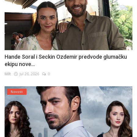
Hande Soral i Seckin Ozdemir predvode glumačku
ekipu nove...
Milt
Jul 26, 2026
0
Novosti