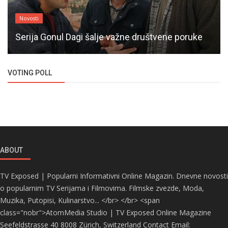
Novosti
Serija Gonul Dagi šalje važne društvene poruke
VOTING POLL
ABOUT
TV Exposed | Popularni Informativni Online Magazin. Dnevne novosti
o popularnim TV Serijama i Filmovima. Filmske zvezde, Moda,
Muzika, Putopisi, Kulinarstvo... </br> </br> <span
class="nobr">AtomMedia Studio | TV Exposed Online Magazine
Seefeldstrasse 40 8008 Zürich, Switzerland Contact Email: