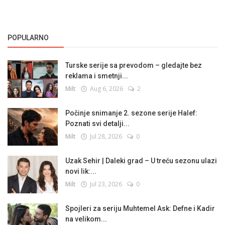
POPULARNO
Turske serije sa prevodom – gledajte bez
reklama i smetnji...
Milt
Aug 6, 2026
2
Počinje snimanje 2. sezone serije Halef:
Poznati svi detalji...
Milt
Jul 28, 2026
0
Uzak Sehir | Daleki grad – U treću sezonu ulazi
novi lik:...
Milt
Jul 23, 2026
0
Spojleri za seriju Muhtemel Ask: Defne i Kadir
na velikom...