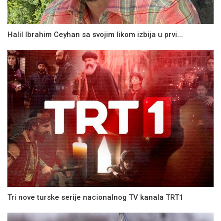
Halil Ibrahim Ceyhan sa svojim likom izbija u prvi...
Tri nove turske serije nacionalnog TV kanala TRT1