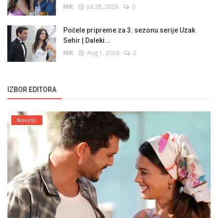
Milt
Jul 28, 2026
0
Počele pripreme za 3. sezonu serije Uzak
Sehir | Daleki...
Milt
Aug 1, 2026
0
IZBOR EDITORA
Novosti