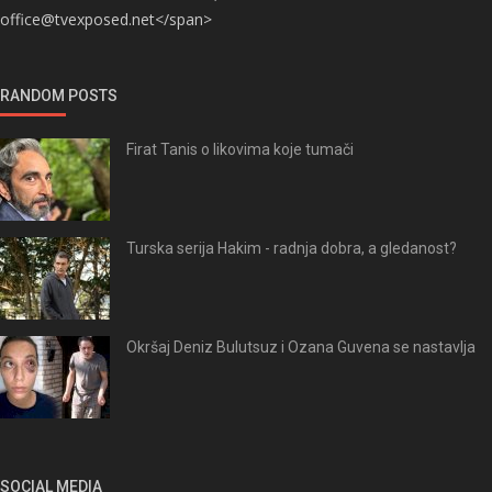
office@tvexposed.net</span>
RANDOM POSTS
Firat Tanis o likovima koje tumači
Turska serija Hakim - radnja dobra, a gledanost?
Okršaj Deniz Bulutsuz i Ozana Guvena se nastavlja
SOCIAL MEDIA