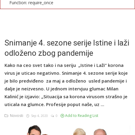
Function: require_once
English
Snimanje 4. sezone serije Istine i laži
odloženo zbog pandemije
Kako na ceo svet tako i na seriju „Istine i Laži“ korona
virus je uticao negativno. Snimanje 4. sezone serije koje
je bilo predviđeno za maj a odloženo usled pandemije i
dalje je neizvesno. U jednom intervjuu glumac Milan
Kalinić je izjavio: „Situacija sa korona virusom strašno je
uticala na glumce. Profesije poput naše, uz ...
Novosti
Add to Reading List
Sep 4, 2020
0