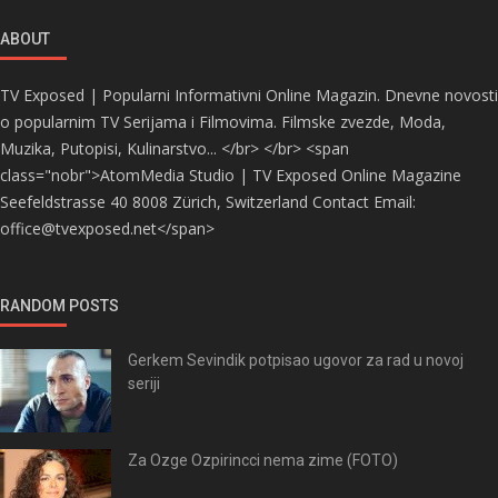
ABOUT
TV Exposed | Popularni Informativni Online Magazin. Dnevne novosti
o popularnim TV Serijama i Filmovima. Filmske zvezde, Moda,
Muzika, Putopisi, Kulinarstvo... </br> </br> <span
class="nobr">AtomMedia Studio | TV Exposed Online Magazine
Seefeldstrasse 40 8008 Zürich, Switzerland Contact Email:
office@tvexposed.net</span>
RANDOM POSTS
Gerkem Sevindik potpisao ugovor za rad u novoj
seriji
Za Ozge Ozpirincci nema zime (FOTO)