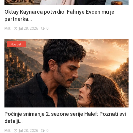
Oktay Kaynarca potvrdio: Fahriye Evcen mu je
partnerka...
Milt
Jul 29, 2026
0
Novosti
Počinje snimanje 2. sezone serije Halef: Poznati svi
detalji...
Milt
Jul 28, 2026
0