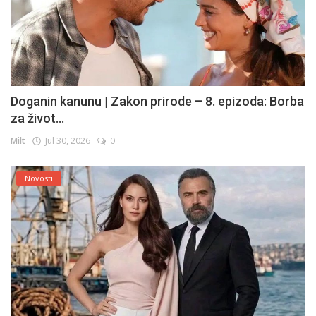
Doganin kanunu | Zakon prirode – 8. epizoda: Borba
za život...
Milt
Jul 30, 2026
0
Novosti