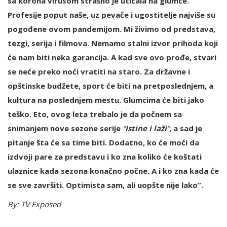
sa korona virusom strašno je uticala na glumce.
Profesije poput naše, uz pevače i ugostitelje najviše su
pogođene ovom pandemijom. Mi živimo od predstava,
tezgi, serija i filmova. Nemamo stalni izvor prihoda koji
će nam biti neka garancija. A kad sve ovo prođe, stvari
se neće preko noći vratiti na staro. Za državne i
opštinske budžete, sport će biti na pretposlednjem, a
kultura na poslednjem mestu. Glumcima će biti jako
teško. Eto, ovog leta trebalo je da počnem sa
snimanjem nove sezone serije
“
Istine i laži
”
, a sad je
pitanje šta će sa time biti. Dodatno, ko će moći da
izdvoji pare za predstavu i ko zna koliko će koštati
ulaznice kada sezona konačno počne. A i ko zna kada će
se sve završiti. Optimista sam, ali uopšte nije lako”.
By: TV Exposed