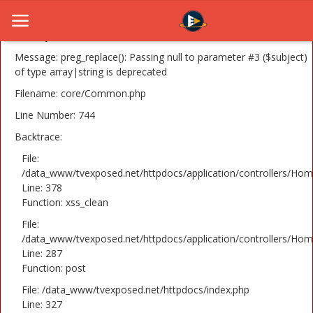
A PHP Error was encountered
Severity: 8192
Message: preg_replace(): Passing null to parameter #3 ($subject)
of type array|string is deprecated
Filename: core/Common.php
Home
Line Number: 744
Novosti
Backtrace:
TV Serije
File:
/data_www/tvexposed.net/httpdocs/application/controllers/Hom
Line: 378
Filmovi
Function: xss_clean
Glumci
File:
/data_www/tvexposed.net/httpdocs/application/controllers/Hom
Contact
Line: 287
Function: post
Login
File: /data_www/tvexposed.net/httpdocs/index.php
Line: 327
Register