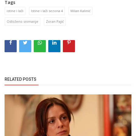
Tags
istine i laži
Istine i laži sezona 4
Milan Kalinić
Odloženo snimanje
Zoran Pajić
RELATED POSTS