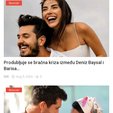
Novosti
Produbljuje se bračna kriza između Deniz Baysal i
Barisa...
Milt
Aug 9, 2026
0
Novosti