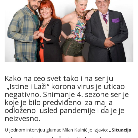
Kako na ceo svet tako i na seriju
„Istine i Laži“ korona virus je uticao
negativno. Snimanje 4. sezone serije
koje je bilo predviđeno za maj a
odloženo usled pandemije i dalje je
neizvesno.
U jednom intervjuu glumac Milan Kalinić je izjavio:
„Situacija