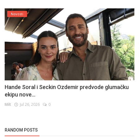
Novosti
Hande Soral i Seckin Ozdemir predvode glumačku
ekipu nove...
Milt
Jul 26, 2026
0
RANDOM POSTS