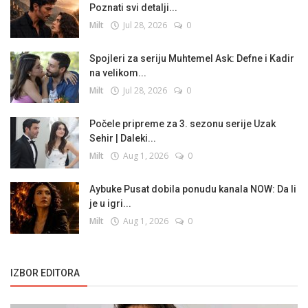
Poznati svi detalji...
Milt
Jul 28, 2026
0
Spojleri za seriju Muhtemel Ask: Defne i Kadir
na velikom...
Milt
Jul 28, 2026
0
Počele pripreme za 3. sezonu serije Uzak
Sehir | Daleki...
Milt
Aug 1, 2026
0
Aybuke Pusat dobila ponudu kanala NOW: Da li
je u igri...
Milt
Aug 1, 2026
0
IZBOR EDITORA