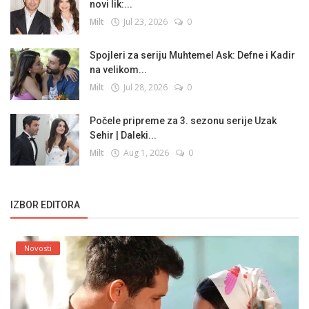
novi lik:...
Milt
Jul 23, 2026
0
Spojleri za seriju Muhtemel Ask: Defne i Kadir
na velikom...
Milt
Jul 28, 2026
0
Počele pripreme za 3. sezonu serije Uzak
Sehir | Daleki...
Milt
Aug 1, 2026
0
IZBOR EDITORA
Novosti