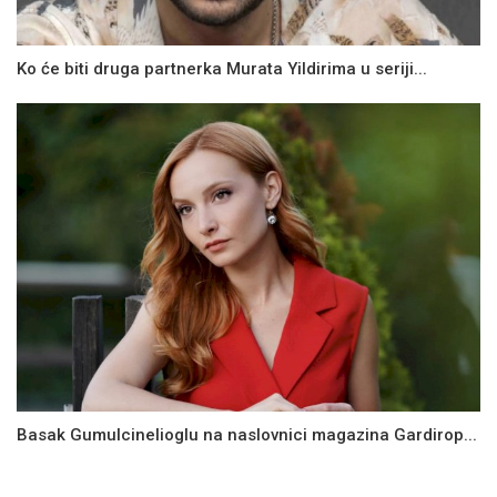
Ko će biti druga partnerka Murata Yildirima u seriji...
Basak Gumulcinelioglu na naslovnici magazina Gardirop...