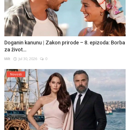
Doganin kanunu | Zakon prirode – 8. epizoda: Borba
za život...
Milt
Jul 30, 2026
0
Novosti