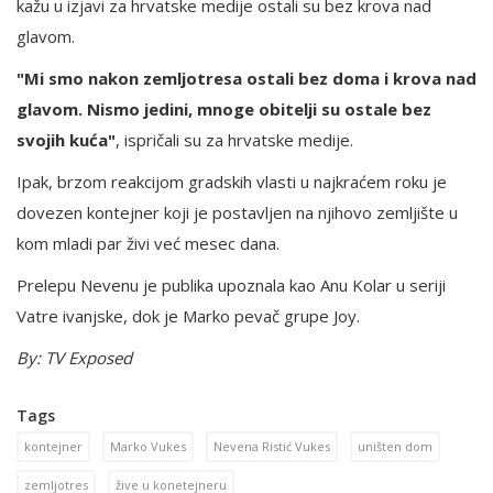
kažu u izjavi za hrvatske medije ostali su bez krova nad
glavom.
"Mi smo nakon zemljotresa ostali bez doma i krova nad
glavom. Nismo jedini, mnoge obitelji su ostale bez
svojih kuća"
, ispričali su za hrvatske medije.
Ipak, brzom reakcijom gradskih vlasti u najkraćem roku je
dovezen kontejner koji je postavljen na njihovo zemljište u
kom mladi par živi već mesec dana.
Prelepu Nevenu je publika upoznala kao Anu Kolar u seriji
Vatre ivanjske, dok je Marko pevač grupe Joy.
By: TV Exposed
Tags
kontejner
Marko Vukes
Nevena Ristić Vukes
uništen dom
zemljotres
žive u konetejneru