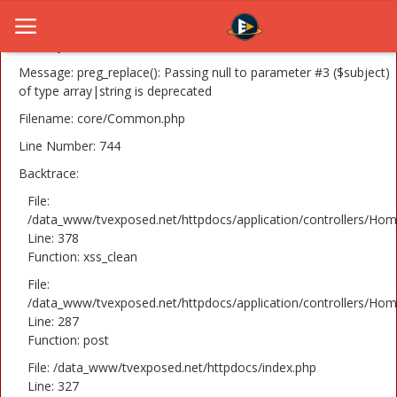
A PHP Error was encountered
Severity: 8192
Message: preg_replace(): Passing null to parameter #3 ($subject)
of type array|string is deprecated
Filename: core/Common.php
Home
Line Number: 744
Novosti
Backtrace:
TV Serije
File:
/data_www/tvexposed.net/httpdocs/application/controllers/Hom
Line: 378
Filmovi
Function: xss_clean
Glumci
File:
/data_www/tvexposed.net/httpdocs/application/controllers/Hom
Contact
Line: 287
Function: post
Login
File: /data_www/tvexposed.net/httpdocs/index.php
Line: 327
Register