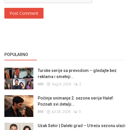
Post Comment
POPULARNO
Turske serije sa prevodom – gledajte bez
reklama i smetnji...
Milt
Aug 6, 2026
2
Počinje snimanje 2. sezone serije Halef:
Poznati svi detalji...
Milt
Jul 28, 2026
0
Uzak Sehir | Daleki grad – U treću sezonu ulazi