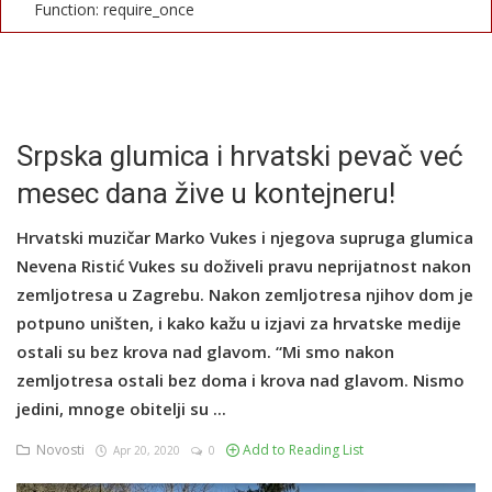
Function: require_once
English
Srpska glumica i hrvatski pevač već
mesec dana žive u kontejneru!
Hrvatski muzičar Marko Vukes i njegova supruga glumica
Nevena Ristić Vukes su doživeli pravu neprijatnost nakon
zemljotresa u Zagrebu. Nakon zemljotresa njihov dom je
potpuno uništen, i kako kažu u izjavi za hrvatske medije
ostali su bez krova nad glavom. “Mi smo nakon
zemljotresa ostali bez doma i krova nad glavom. Nismo
jedini, mnoge obitelji su ...
Novosti
Add to Reading List
Apr 20, 2020
0