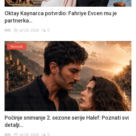
Oktay Kaynarca potvrdio: Fahriye Evcen mu je
partnerka...
Milt
Jul 29, 2026
0
Novosti
Počinje snimanje 2. sezone serije Halef: Poznati svi
detalji...
Milt
Jul 28, 2026
0