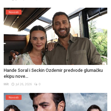
Novosti
Hande Soral i Seckin Ozdemir predvode glumačku
ekipu nove...
Milt
Jul 26, 2026
0
Novosti