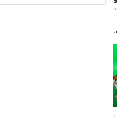
d
Mi
R
Novosti
na TV
Tuvana Turkay iskreno o glumi i ulozi iz
snova
V