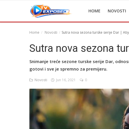
HOME
NOVOSTI
Home
Novosti
Sutra nova sezona turske serije Dar | Ati
Home
Sutra nova sezona turs
Novosti
Snimanje treće sezone turske serije Dar, odnos
TV Serije
gotovi i sve je spremno za premijeru.
Filmovi
Novosti
Jun 16, 2021
0
Glumci
Contact
Login
Register