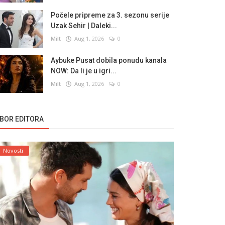
Počele pripreme za 3. sezonu serije
Uzak Sehir | Daleki...
Milt
Aug 1, 2026
0
Aybuke Pusat dobila ponudu kanala
NOW: Da li je u igri...
Milt
Aug 1, 2026
0
ZBOR EDITORA
Novosti