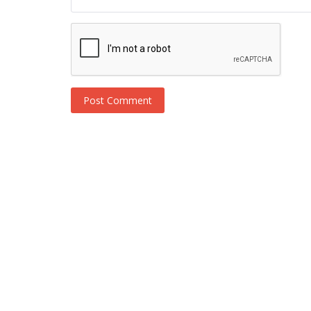
Post Comment
Novosti
Da li se Yildiz Cagri Atiksoy vraća 
ekrane?!