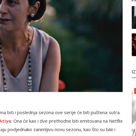
I
a biti i poslednja sezona ove serije će biti puštena sutra.
Atiye
. Ona će kao i dve prethodne biti emitovana na Netflix
vaju podjednako zanimljivu novu sezonu, kao što su bile i