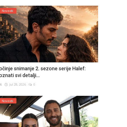
Novosti
očinje snimanje 2. sezone serije Halef:
znati svi detalji...
lt
Jul 28, 2026
0
Novosti