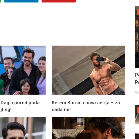
P
Po
Mi
 Dagi i pored pada
Kerem Bursin i nova serija – za
jting!
sada ne!