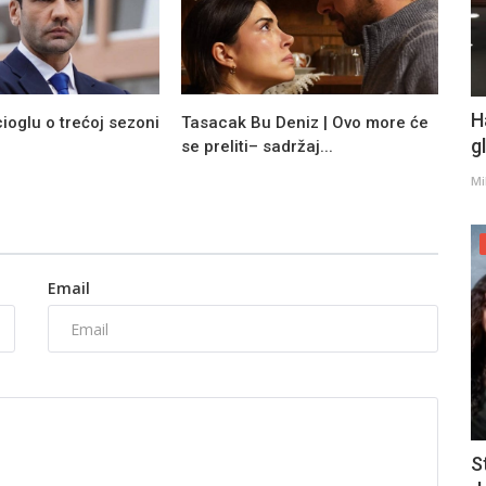
H
oglu o trećoj sezoni
Tasacak Bu Deniz | Ovo more će
g
se preliti– sadržaj...
Mi
Email
S