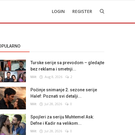
LOGIN
REGISTER
OPULARNO
Turske serije sa prevodom – gledajte
bez reklama i smetnji...
Milt
Aug 8, 2026
2
Počinje snimanje 2. sezone serije
Halef: Poznati svi detalji...
Milt
Jul 28, 2026
0
Spojleri za seriju Muhtemel Ask:
Defne i Kadir na velikom...
Milt
Jul 28, 2026
0