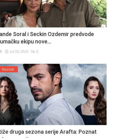
ande Soral i Seckin Ozdemir predvode
lumačku ekipu nove...
lt
Jul 26, 2026
0
Novosti
tiže druga sezona serije Arafta: Poznat