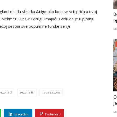
 glumi mladu slikarku
Atiye
oko koje se vrti priča u ovoj
D
, Mehmet Gunsur i drugi. Imajući u vidu da je u pitanju
e
trećoj sezoni ove popularne turske serije.
Mi
sezona 3
sezona tri
nova sezona
O
j
Mi
Linkedin
Pinterest