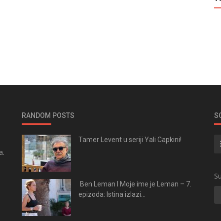
RANDOM POSTS
S
Tamer Levent u seriji Yali Capkini!
a.
.
Su
Ben Leman I Moje ime je Leman – 7.
epizoda: Istina izlazi...