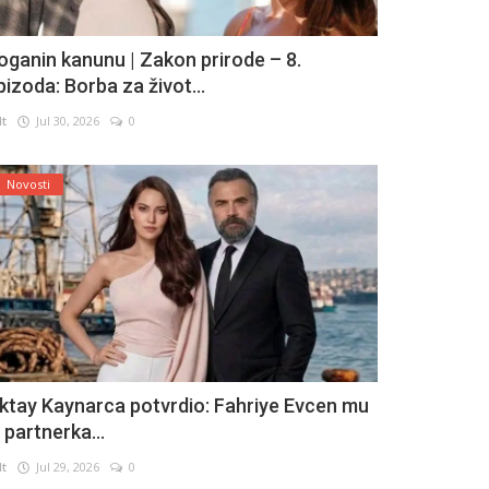
oganin kanunu | Zakon prirode – 8.
pizoda: Borba za život...
lt
Jul 30, 2026
0
Novosti
ktay Kaynarca potvrdio: Fahriye Evcen mu
e partnerka...
lt
Jul 29, 2026
0