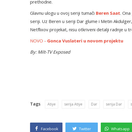
prethodne.
Glavnu ulogu u ovoj seriji tumači
Beren Saat
. Ona
seriji. Uz Beren u seriji Dar glume i Metin Akdulger
Netflixov projekat, nisu otkriveni detalji radnje u 
NOVO -
Gonca Vuslateri u novom projektu
By: Milt-TV
Exposed
Tags
Atiye
serija Atiye
Dar
serija Dar
Facebook
Twitter
Whatsapp