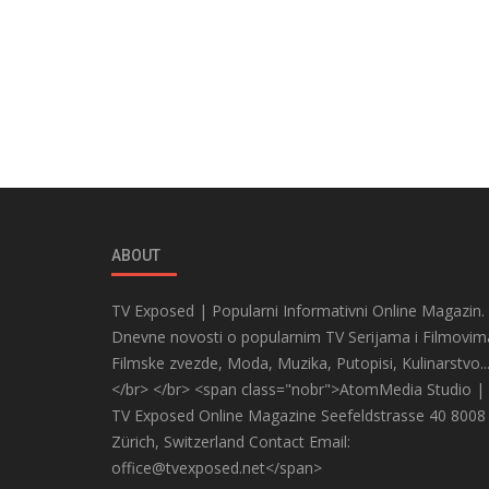
ABOUT
TV Exposed | Popularni Informativni Online Magazin.
Dnevne novosti o popularnim TV Serijama i Filmovim
Filmske zvezde, Moda, Muzika, Putopisi, Kulinarstvo..
</br> </br> <span class="nobr">AtomMedia Studio |
TV Exposed Online Magazine Seefeldstrasse 40 8008
Zürich, Switzerland Contact Email:
office@tvexposed.net</span>