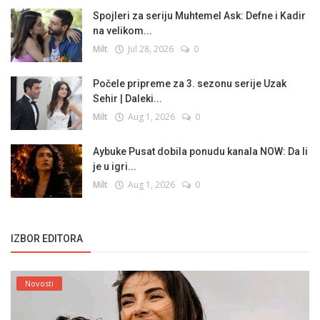
Spojleri za seriju Muhtemel Ask: Defne i Kadir
na velikom...
Milt
Jul 28, 2026
0
Počele pripreme za 3. sezonu serije Uzak
Sehir | Daleki...
Milt
Aug 1, 2026
0
Aybuke Pusat dobila ponudu kanala NOW: Da li
je u igri...
Milt
Aug 1, 2026
0
IZBOR EDITORA
Novosti