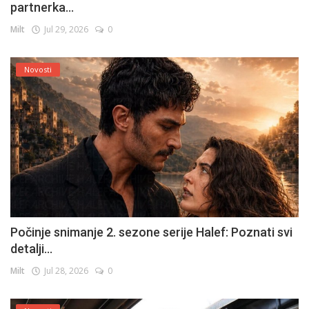
partnerka...
Milt
Jul 29, 2026
0
Novosti
Počinje snimanje 2. sezone serije Halef: Poznati svi
detalji...
Milt
Jul 28, 2026
0