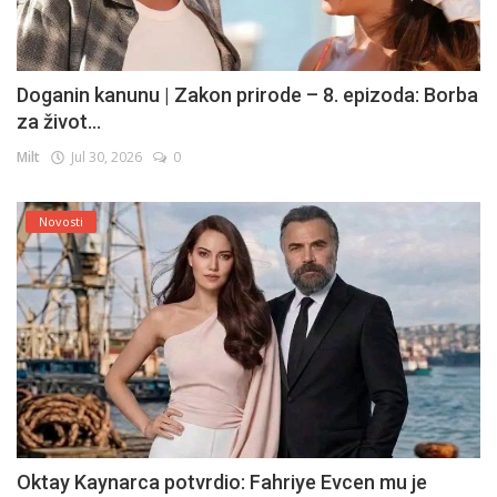
Doganin kanunu | Zakon prirode – 8. epizoda: Borba
za život...
Milt
Jul 30, 2026
0
Novosti
Oktay Kaynarca potvrdio: Fahriye Evcen mu je