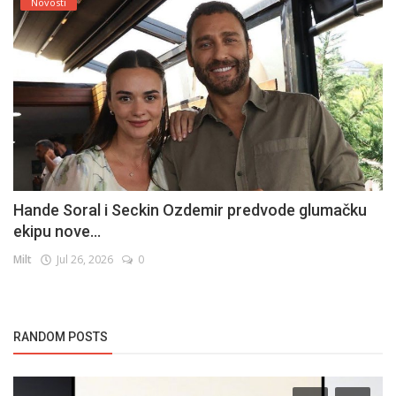
Novosti
Hande Soral i Seckin Ozdemir predvode glumačku
ekipu nove...
Milt
Jul 26, 2026
0
RANDOM POSTS