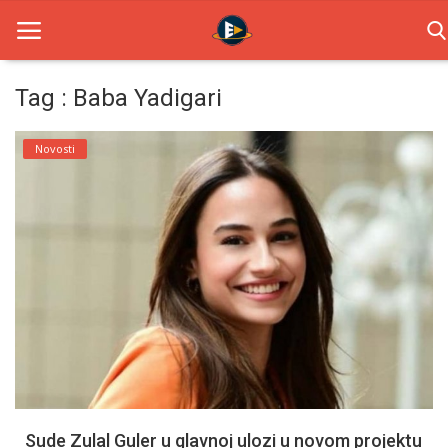
Tag : Baba Yadigari
Home
Novosti
Novosti
TV Serije
Filmovi
Glumci
Contact
Login
Sude Zulal Guler u glavnoj ulozi u novom projektu
Register