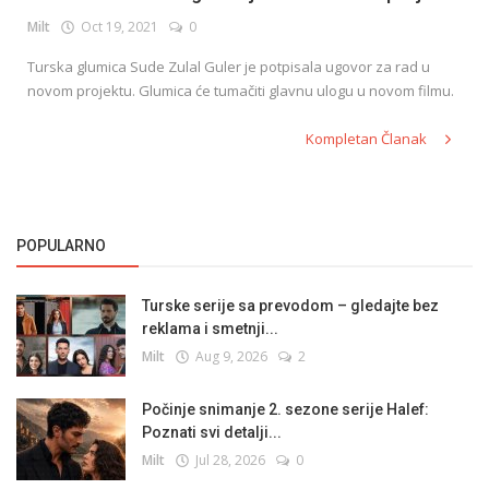
Milt
Oct 19, 2021
0
Turska glumica Sude Zulal Guler je potpisala ugovor za rad u
English
novom projektu. Glumica će tumačiti glavnu ulogu u novom filmu.
Kompletan Članak
POPULARNO
Turske serije sa prevodom – gledajte bez
reklama i smetnji...
Milt
Aug 9, 2026
2
Počinje snimanje 2. sezone serije Halef:
Poznati svi detalji...
Milt
Jul 28, 2026
0