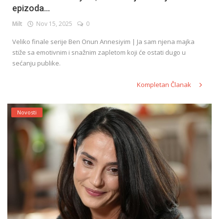
epizoda...
Milt
Nov 15, 2025
0
English
Veliko finale serije Ben Onun Annesiyim | Ja sam njena majka
stiže sa emotivnim i snažnim zapletom koji će ostati dugo u
sećanju publike.
Kompletan Članak
Novosti