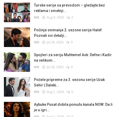
Turske serije sa prevodom – gledajte bez
reklama i smetnji...
Milt
Aug 9, 2026
2
Počinje snimanje 2. sezone serije Halef:
Poznati svi detalji...
Milt
Jul 28, 2026
0
Spojleri za seriju Muhtemel Ask: Defne i Kadir
na velikom...
Milt
Jul 28, 2026
0
Počele pripreme za 3. sezonu serije Uzak
Sehir | Daleki...
Milt
Aug 1, 2026
0
Aybuke Pusat dobila ponudu kanala NOW: Da li
je u igri...
Milt
Aug 1, 2026
0