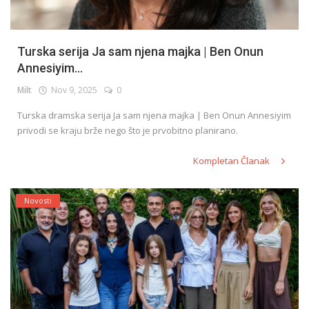
Turska serija Ja sam njena majka | Ben Onun
Annesiyim...
Milt
Nov 9, 2025
0
Turska dramska serija Ja sam njena majka | Ben Onun Annesiyim
privodi se kraju brže nego što je prvobitno planirano.
Kompletan Članak
Novosti