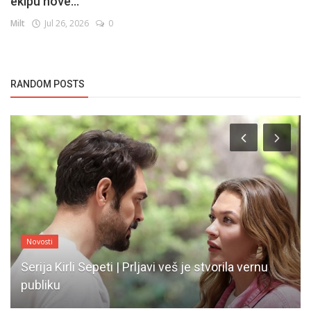
ekipu nove...
Milt
Jul 26, 2026
0
RANDOM POSTS
Novosti
Serija Kirli Sepeti | Prljavi veš je stvorila vernu
publiku