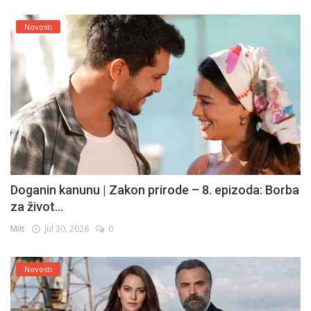
Novosti
Doganin kanunu | Zakon prirode – 8. epizoda: Borba
za život...
Milt
Jul 30, 2026
0
Novosti