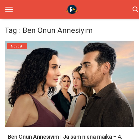
Tag : Ben Onun Annesiyim
Home
Novosti
Novosti
TV Serije
Filmovi
Glumci
Contact
Login
Ben Onun Annesiyim | Ja sam njena majka – 4.
Register