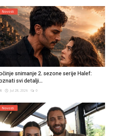
Novosti
očinje snimanje 2. sezone serije Halef:
znati svi detalji...
lt
Jul 28, 2026
0
Novosti