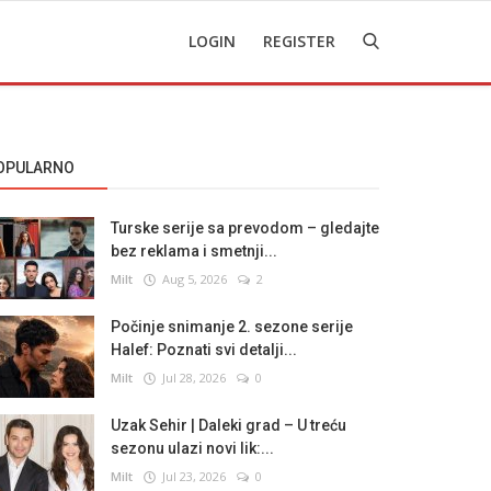
LOGIN
REGISTER
OPULARNO
Turske serije sa prevodom – gledajte
bez reklama i smetnji...
Milt
Aug 5, 2026
2
Počinje snimanje 2. sezone serije
Halef: Poznati svi detalji...
Milt
Jul 28, 2026
0
Uzak Sehir | Daleki grad – U treću
sezonu ulazi novi lik:...
Milt
Jul 23, 2026
0