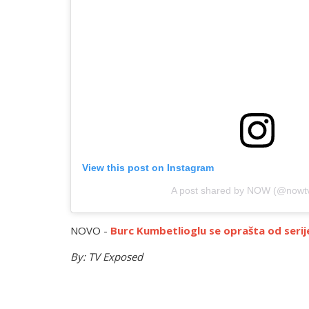
View this post on Instagram
A post shared by NOW (@nowtv
NOVO -
Burc Kumbetlioglu se oprašta od serij
By: TV
Exposed