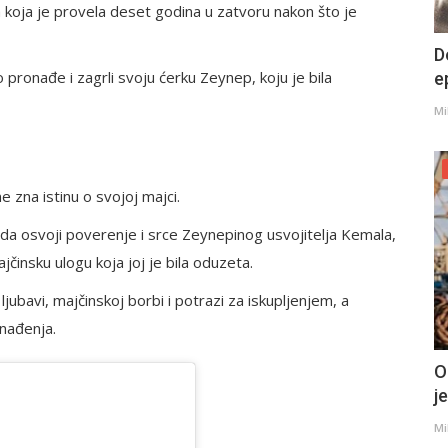
a koja je provela deset godina u zatvoru nakon što je
D
 pronađe i zagrli svoju ćerku Zeynep, koju je bila
e
Mi
 zna istinu o svojoj majci.
a osvoji poverenje i srce Zeynepinog usvojitelja Kemala,
jčinsku ulogu koja joj je bila oduzeta.
jubavi, majčinskoj borbi i potrazi za iskupljenjem, a
nađenja.
O
j
Mi