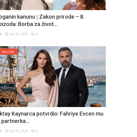
oganin kanunu | Zakon prirode – 8.
pizoda: Borba za život...
lt
Jul 30, 2026
0
Novosti
ktay Kaynarca potvrdio: Fahriye Evcen mu
e partnerka...
lt
Jul 29, 2026
0