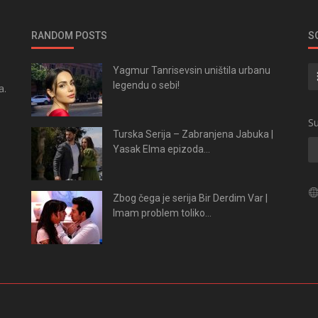
RANDOM POSTS
S
Yagmur Tanrisevsin uništila urbanu
legendu o sebi!
a.
.
Su
Turska Serija – Zabranjena Jabuka |
Yasak Elma epizoda...
Zbog čega je serija Bir Derdim Var |
Imam problem toliko...