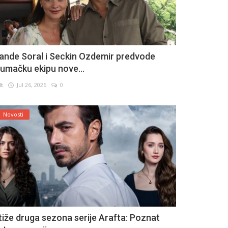
ande Soral i Seckin Ozdemir predvode
lumačku ekipu nove...
lt
Jul 26, 2026
0
Novosti
tiže druga sezona serije Arafta: Poznat