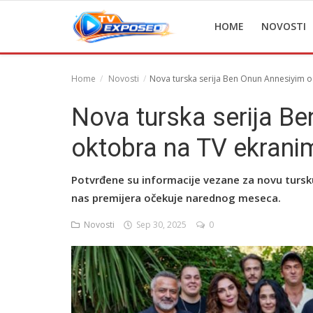
HOME
NOVOSTI
Home
Novosti
Nova turska serija Ben Onun Annesiyim o
Home
Nova turska serija B
Novosti
oktobra na TV ekrani
TV Serije
Potvrđene su informacije vezane za novu tursku 
Filmovi
nas premijera očekuje narednog meseca.
Glumci
Novosti
Sep 30, 2025
0
Contact
Login
Register