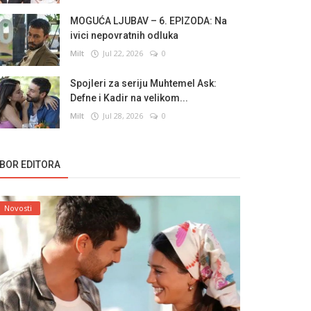
MOGUĆA LJUBAV – 6. EPIZODA: Na
ivici nepovratnih odluka
Milt
Jul 22, 2026
0
Spojleri za seriju Muhtemel Ask:
Defne i Kadir na velikom...
Milt
Jul 28, 2026
0
ZBOR EDITORA
Novosti