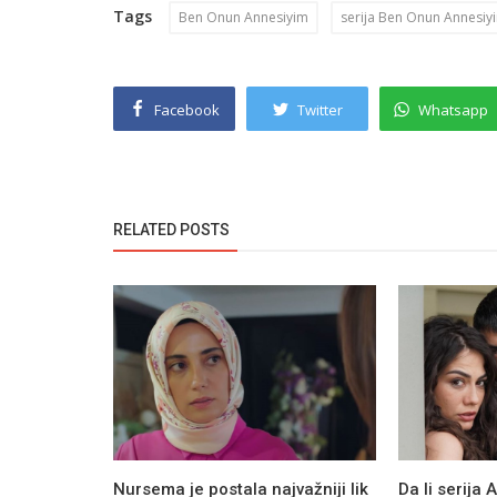
Tags
Ben Onun Annesiyim
serija Ben Onun Annesiy
Facebook
Twitter
Whatsapp
RELATED POSTS
Nursema je postala najvažniji lik
Da li serija