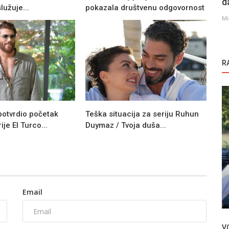
d
lužuje...
pokazala društvenu odgovornost
Mi
R
otvrdio početak
Teška situacija za seriju Ruhun
je El Turco...
Duymaz / Tvoja duša...
Novosti
il
Demet Ozdemir uživa na odmoru
Email
V