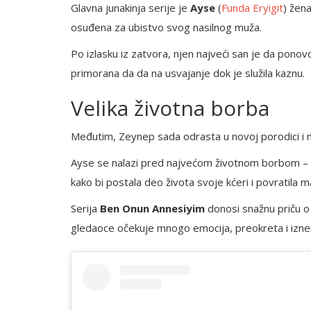
Glavna junakinja serije je
Ayse
(
Funda Eryigit
) žen
osuđena za ubistvo svog nasilnog muža.
Po izlasku iz zatvora, njen najveći san je da ponovo
primorana da da na usvajanje dok je služila kaznu.
Velika životna borba
Međutim, Zeynep sada odrasta u novoj porodici i ne
Ayse se nalazi pred najvećom životnom borbom – d
kako bi postala deo života svoje kćeri i povratila ma
Serija
Ben Onun Annesiyim
donosi snažnu priču o l
gledaoce očekuje mnogo emocija, preokreta i izne