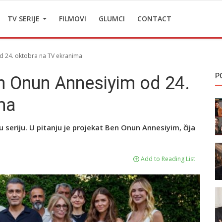
TV SERIJE
FILMOVI
GLUMCI
CONTACT
d 24. oktobra na TV ekranima
P
en Onun Annesiyim od 24.
ma
seriju. U pitanju je projekat Ben Onun Annesiyim, čija
Add to Reading List