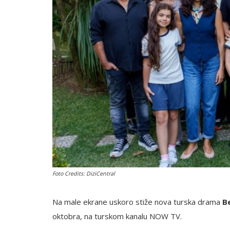
English
Foto Credits: DiziCentral
Na male ekrane uskoro stiže nova turska drama
B
oktobra, na turskom kanalu NOW TV.