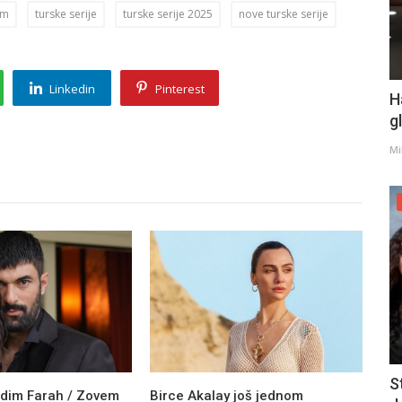
im
turske serije
turske serije 2025
nove turske serije
Linkedin
Pinterest
H
g
Mi
S
 Adim Farah / Zovem
Birce Akalay još jednom