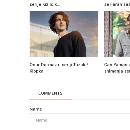
serije Kizilcik...
se Farah zas
Onur Durmaz u seriji Tuzak /
Can Yaman p
Klopka
snimanja seri
Novosti
COMMENTS
Šta nas čeka u epizodi 31 serije Kiz
Goncalar | Crveni pupoljci?!
Name