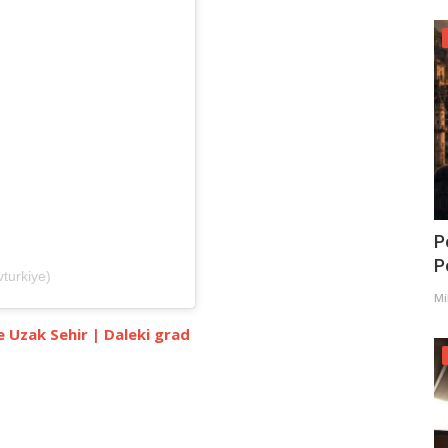
P
Po
turkiye)
Mi
e Uzak Sehir | Daleki grad