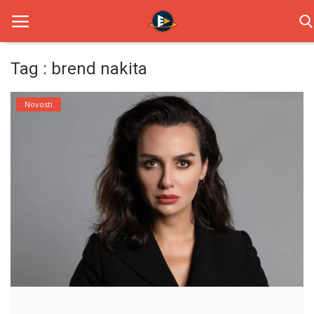
Tag : brend nakita
Home
Novosti
Novosti
TV Serije
Filmovi
Glumci
Contact
Login
Register