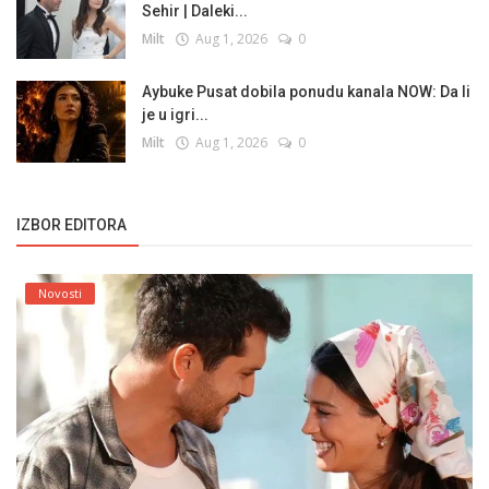
Sehir | Daleki...
Milt
Aug 1, 2026
0
Aybuke Pusat dobila ponudu kanala NOW: Da li
je u igri...
Milt
Aug 1, 2026
0
IZBOR EDITORA
Novosti