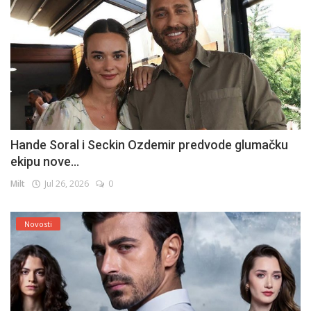
Hande Soral i Seckin Ozdemir predvode glumačku
ekipu nove...
Milt
Jul 26, 2026
0
Novosti