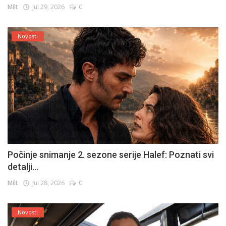
Milt
Jul 29, 2026
0
Novosti
Počinje snimanje 2. sezone serije Halef: Poznati svi
detalji...
Milt
Jul 28, 2026
0
Novosti