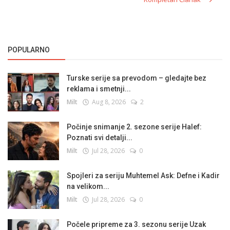
POPULARNO
Turske serije sa prevodom – gledajte bez
reklama i smetnji...
Milt
Aug 8, 2026
2
Počinje snimanje 2. sezone serije Halef:
Poznati svi detalji...
Milt
Jul 28, 2026
0
Spojleri za seriju Muhtemel Ask: Defne i Kadir
na velikom...
Milt
Jul 28, 2026
0
Počele pripreme za 3. sezonu serije Uzak