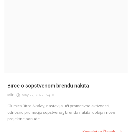
English
Birce o sopstvenom brendu nakita
Milt
May 22, 2022
0
Glumica Birce Akalay, nastavljajući promotivne aktivnosti,
odnosno promociju sopstvenog brenda nakita, dobija i nove
projektne ponude....
Kompletan Članak