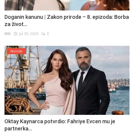
Doganin kanunu | Zakon prirode – 8. epizoda: Borba
za život...
Milt
Jul 30, 2026
0
Novosti
Oktay Kaynarca potvrdio: Fahriye Evcen mu je
partnerka...