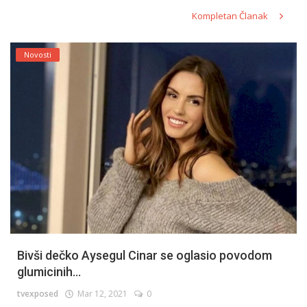
Kompletan Članak
Novosti
Bivši dečko Aysegul Cinar se oglasio povodom
glumicinih...
tvexposed
Mar 12, 2021
0