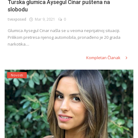
Turska glumica Aysegul Cinar puštena na
slobodu
tvexposed
Mar 9, 2021
0
Glumica Aysegul Cinar našla se u veoma neprijatnoj situaciji.
Prilikom pretresa njenog automobila, pronađeno je 20 grada
narkotika....
Kompletan Članak
Novosti