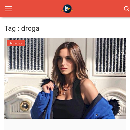
Tag : droga
Home
Novosti
Novosti
TV Serije
Filmovi
Glumci
Contact
Login
Register