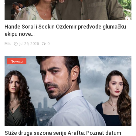
Hande Soral i Seckin Ozdemir predvode glumačku
ekipu nove...
Milt
Jul 26, 2026
0
Novosti
Stiže druga sezona serije Arafta: Poznat datum