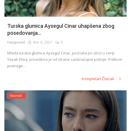
Turska glumica Aysegul Cinar uhapšena zbog
posedovanja...
tvexposed
Mar 8, 2021
0
Mlada turska glumica Aysegul Cinar, poznata po ulozi u seriji
Yasak Elma, privedena je od strane saobraćajne policije. Prilikom
pretrage...
Kompletan Članak
Novosti