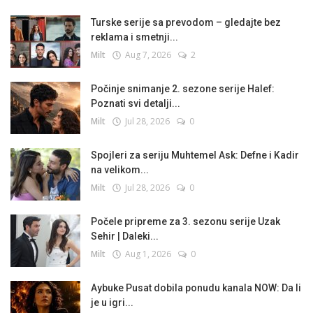
Turske serije sa prevodom – gledajte bez
reklama i smetnji...
Milt
Aug 7, 2026
2
Počinje snimanje 2. sezone serije Halef:
Poznati svi detalji...
Milt
Jul 28, 2026
0
Spojleri za seriju Muhtemel Ask: Defne i Kadir
na velikom...
Milt
Jul 28, 2026
0
Počele pripreme za 3. sezonu serije Uzak
Sehir | Daleki...
Milt
Aug 1, 2026
0
Aybuke Pusat dobila ponudu kanala NOW: Da li
je u igri...