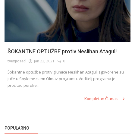
ŠOKANTNE OPTUŽBE protiv Neslihan Atagul!
tvexposed
Jan 22, 2021
0
Šokantne optužbe protiv glumice Neslihan Atagul izgovorene su
juče u Soylemezsem Olmaz programu. Voditelj programa je
pročitao poruke...
Kompletan Članak
POPULARNO