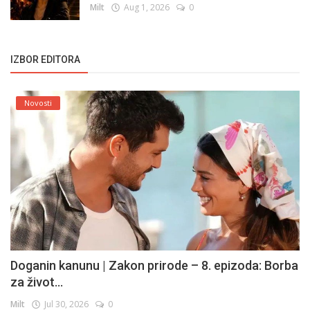
Milt
Aug 1, 2026
0
IZBOR EDITORA
Novosti
Doganin kanunu | Zakon prirode – 8. epizoda: Borba
za život...
Milt
Jul 30, 2026
0