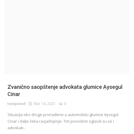
English
Zvanično saopštenje advokata glumice Aysegul
Cinar
tvexposed
Mar 14, 2021
0
Situacija oko droge pronađene u automobilu glumice Aysegul
Cinar i dalje čeka razjašnjenje. Tim povodom oglasili su se i
advokati...