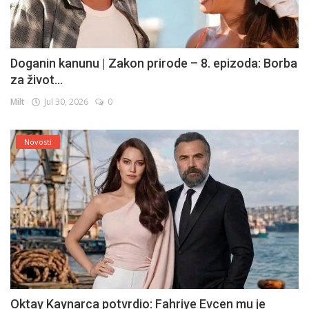
Doganin kanunu | Zakon prirode – 8. epizoda: Borba
za život...
Milt
Jul 30, 2026
0
Novosti
Oktay Kaynarca potvrdio: Fahriye Evcen mu je