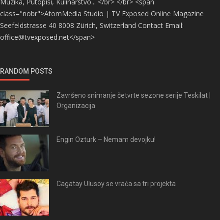
Muzika, Putopisi, Kulinarstvo... </br> </br> <span
class="nobr">AtomMedia Studio | TV Exposed Online Magazine
Seefeldstrasse 40 8008 Zürich, Switzerland Contact Email:
office@tvexposed.net</span>
RANDOM POSTS
Završeno snimanje četvrte sezone serije Teskilat |
Organizacija
Engin Ozturk – Nemam devojku!
Cagatay Ulusoy se vraća sa tri projekta