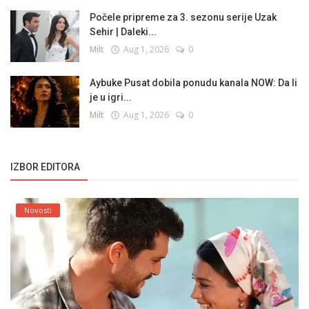
Počele pripreme za 3. sezonu serije Uzak
Sehir | Daleki...
Milt
Aug 1, 2026
0
Aybuke Pusat dobila ponudu kanala NOW: Da li
je u igri...
Milt
Aug 1, 2026
0
IZBOR EDITORA
Novosti