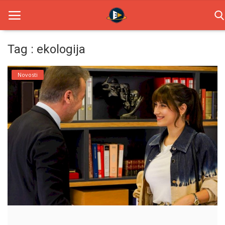
Tag : ekologija
Home
Novosti
Novosti
TV Serije
Filmovi
Glumci
Contact
Login
Register