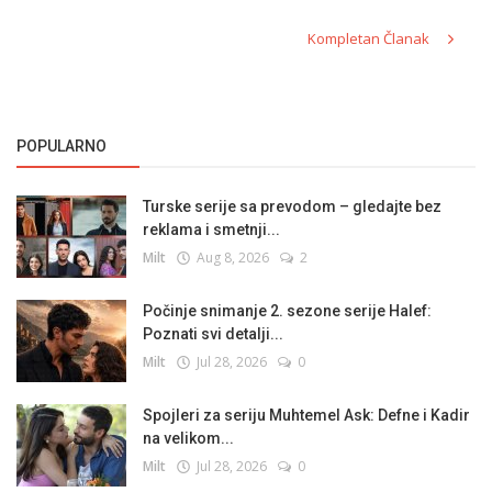
Kompletan Članak
POPULARNO
Turske serije sa prevodom – gledajte bez
reklama i smetnji...
Milt
Aug 8, 2026
2
Počinje snimanje 2. sezone serije Halef:
Poznati svi detalji...
Milt
Jul 28, 2026
0
Spojleri za seriju Muhtemel Ask: Defne i Kadir
na velikom...
Milt
Jul 28, 2026
0