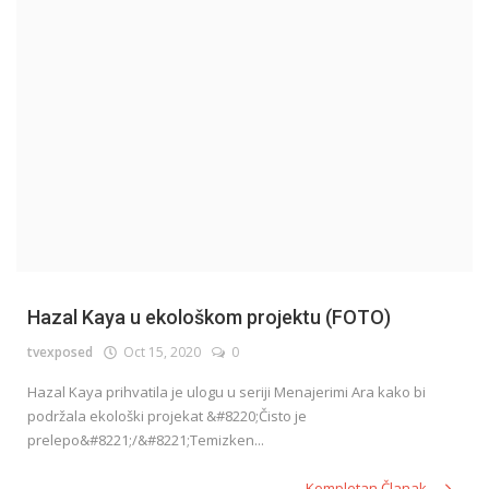
English
Hazal Kaya u ekološkom projektu (FOTO)
tvexposed
Oct 15, 2020
0
Hazal Kaya prihvatila je ulogu u seriji Menajerimi Ara kako bi
podržala ekološki projekat &#8220;Čisto je
prelepo&#8221;/&#8221;Temizken...
Kompletan Članak