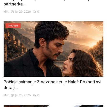
partnerka...
Milt
Jul 29, 2026
0
Novosti
Počinje snimanje 2. sezone serije Halef: Poznati svi
detalji...
Milt
Jul 28, 2026
0