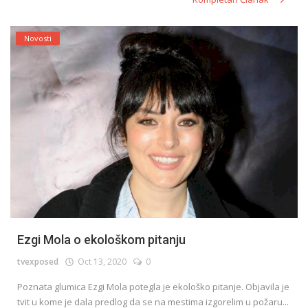
Novosti
Ezgi Mola o ekološkom pitanju
tvexposed
Oct 13, 2020
0
Poznata glumica Ezgi Mola potegla je ekološko pitanje. Objavila je
tvit u kome je dala predlog da se na mestima izgorelim u požaru...