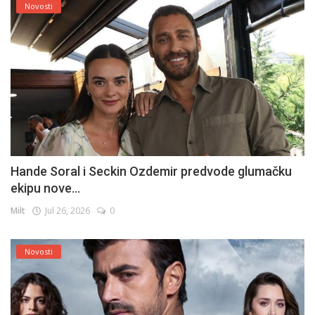
Novosti
Hande Soral i Seckin Ozdemir predvode glumačku
ekipu nove...
Milt
Jul 26, 2026
0
Novosti