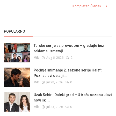
Kompletan Članak
POPULARNO
Turske serije sa prevodom – gledajte bez
reklama i smetnji...
Milt
Aug 6, 2026
2
Počinje snimanje 2. sezone serije Halef:
Poznati svi detalji...
Milt
Jul 28, 2026
0
Uzak Sehir | Daleki grad – U treću sezonu ulazi
novi lik:...
Milt
Jul 23, 2026
0