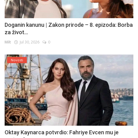
Doganin kanunu | Zakon prirode – 8. epizoda: Borba
za život...
Milt
Jul 30, 2026
0
Novosti
Oktay Kaynarca potvrdio: Fahriye Evcen mu je