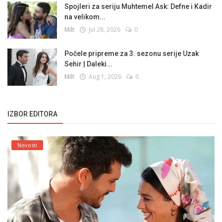
Spojleri za seriju Muhtemel Ask: Defne i Kadir
na velikom...
Milt
Jul 28, 2026
0
Počele pripreme za 3. sezonu serije Uzak
Sehir | Daleki...
Milt
Aug 1, 2026
0
IZBOR EDITORA
Novosti