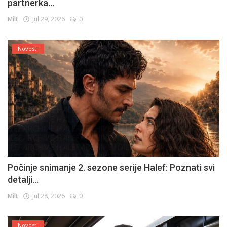
partnerka...
Milt
Jul 29, 2026
0
Novosti
Počinje snimanje 2. sezone serije Halef: Poznati svi
detalji...
Milt
Jul 28, 2026
0
Novosti