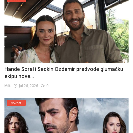
Hande Soral i Seckin Ozdemir predvode glumačku
ekipu nove...
Milt
Jul 26, 2026
0
Novosti