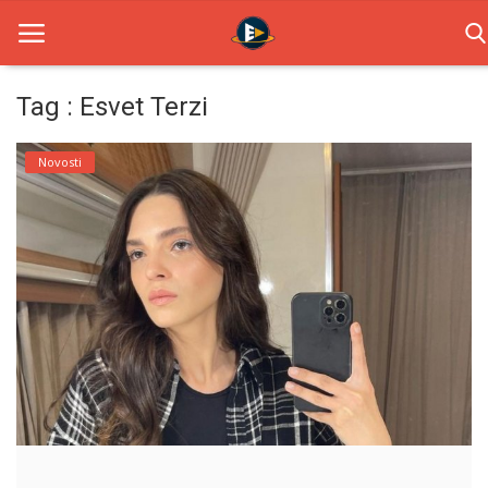
Tag : Esvet Terzi
Home
Novosti
Novosti
TV Serije
Filmovi
Glumci
Contact
Login
Register