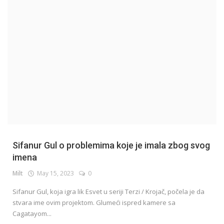
English
Sifanur Gul o problemima koje je imala zbog svog
imena
Milt
May 15, 2023
0
Sifanur Gul, koja igra lik Esvet u seriji Terzi / Krojač, počela je da
stvara ime ovim projektom. Glumeći ispred kamere sa
Cagatayom...