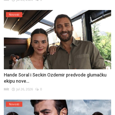
Novosti
Hande Soral i Seckin Ozdemir predvode glumačku
ekipu nove...
Milt
Jul 26, 2026
0
Novosti