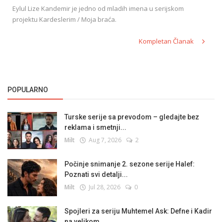
Eylul Lize Kandemir je jedno od mladih imena u serijskom
projektu Kardeslerim / Moja braća.
Kompletan Članak
POPULARNO
Turske serije sa prevodom – gledajte bez
reklama i smetnji...
Milt
Aug 7, 2026
2
Počinje snimanje 2. sezone serije Halef:
Poznati svi detalji...
Milt
Jul 28, 2026
0
Spojleri za seriju Muhtemel Ask: Defne i Kadir
na velikom...