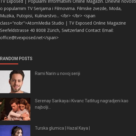
TV Exposed | Popularni Informativni Online Magazin. Dnevne novosti
o popularnim TV Serijama i Filmovima. Filmske zvezde, Moda,
Muzika, Putopisi, Kulinarstvo... </br> </br> <span
class="nobr">AtomMedia Studio | TV Exposed Online Magazine
Seefeldstrasse 40 8008 Zürich, Switzerland Contact Email:
office@tvexposed.net</span>
RANDOM POSTS
Rami Narin u novoj seriji
Serenay Sarikaya i Kivanc Tatlitug nagradjeni kao
najbolji...
Turska glumica | Hazal Kaya |