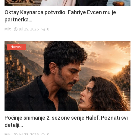
Oktay Kaynarca potvrdio: Fahriye Evcen mu je
partnerka...
Milt
Jul 29, 2026
0
Novosti
Počinje snimanje 2. sezone serije Halef: Poznati svi
detalji...
Milt
Jul 28, 2026
0