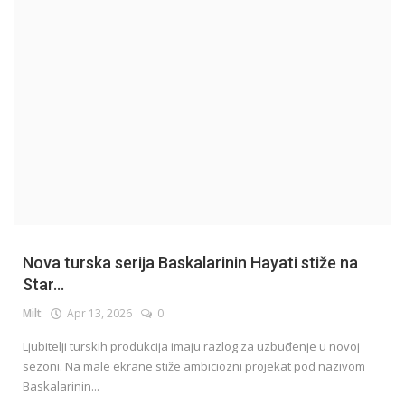
English
Nova turska serija Baskalarinin Hayati stiže na
Star...
Milt
Apr 13, 2026
0
Ljubitelji turskih produkcija imaju razlog za uzbuđenje u novoj
sezoni. Na male ekrane stiže ambiciozni projekat pod nazivom
Baskalarinin...