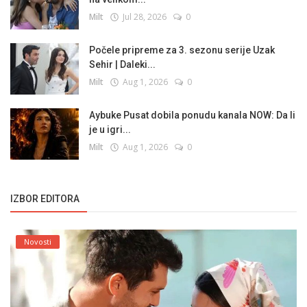
Milt
Jul 28, 2026
0
Počele pripreme za 3. sezonu serije Uzak
Sehir | Daleki...
Milt
Aug 1, 2026
0
Aybuke Pusat dobila ponudu kanala NOW: Da li
je u igri...
Milt
Aug 1, 2026
0
IZBOR EDITORA
Novosti