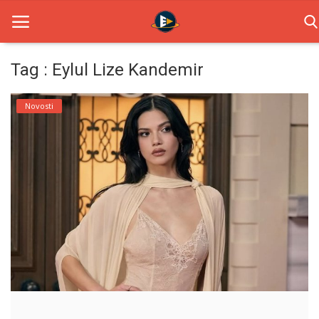
Tag : Eylul Lize Kandemir
Home
Novosti
Novosti
TV Serije
Filmovi
Glumci
Contact
Login
Register