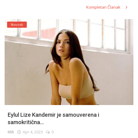
Kompletan Članak
Novosti
Eylul Lize Kandemir je samouverena i
samokritična...
Milt
Apr 4, 2023
0