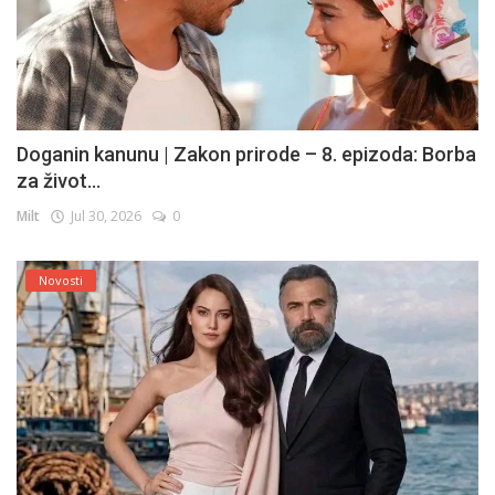
Doganin kanunu | Zakon prirode – 8. epizoda: Borba
za život...
Milt
Jul 30, 2026
0
Novosti