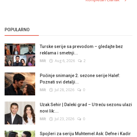
POPULARNO
Turske serije sa prevodom – gledajte bez
reklama i smetnji...
Milt
Aug 6, 2026
2
Počinje snimanje 2. sezone serije Halef:
Poznati svi detalji...
Milt
Jul 28, 2026
0
Uzak Sehir | Daleki grad – U treću sezonu ulazi
novi lik:...
Milt
Jul 23, 2026
0
Spojleri za seriju Muhtemel Ask: Defne i Kadir