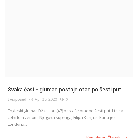
English
Svaka čast - glumac postaje otac po šesti put
tvexposed
Apr 28, 2020
0
Engleski glumac Džud Lou (47) postaće otac po šesti put. I to sa
četvrtom ženom. Njegova supruga, Filipa Kon, uslikana je u
Londonu...
Kompletan Članak