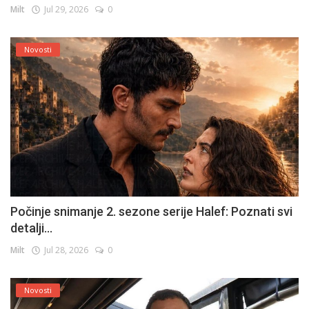
Milt
Jul 29, 2026
0
Novosti
Počinje snimanje 2. sezone serije Halef: Poznati svi
detalji...
Milt
Jul 28, 2026
0
Novosti