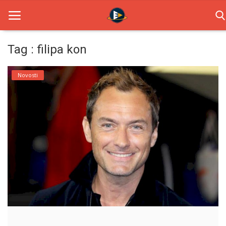
Tag : filipa kon
Home
Novosti
Novosti
TV Serije
Filmovi
Glumci
Contact
Login
Register