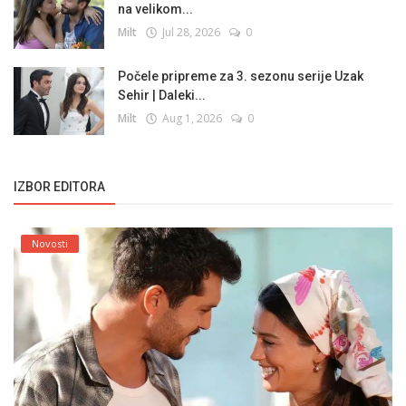
na velikom...
Milt
Jul 28, 2026
0
Počele pripreme za 3. sezonu serije Uzak
Sehir | Daleki...
Milt
Aug 1, 2026
0
IZBOR EDITORA
Novosti