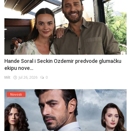
Hande Soral i Seckin Ozdemir predvode glumačku
ekipu nove...
Milt
Jul 26, 2026
0
Novosti