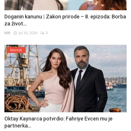
Doganin kanunu | Zakon prirode – 8. epizoda: Borba
za život...
Milt
Jul 30, 2026
0
Novosti
Oktay Kaynarca potvrdio: Fahriye Evcen mu je
partnerka...